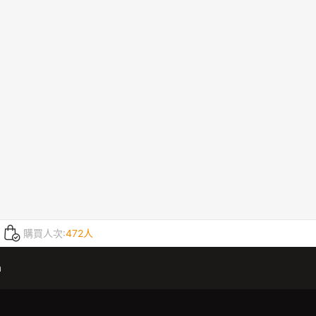
購買人次:
472人
m