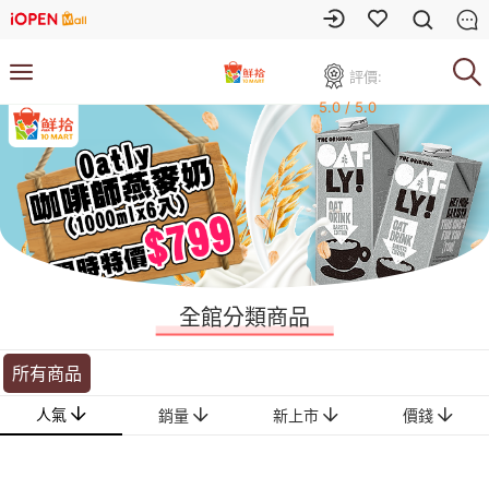
評價:
5.0 / 5.0
全館分類商品
所有商品
人氣
銷量
新上市
價錢