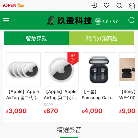
5.0 / 5.0
智慧穿戴
熱門分類商品
95
87
87
折
折
折
補貨中
 華碩 ROG
【Apple】Apple
【14】ASUS
【Apple】Apple
【S16】ASUS
【三星】
ASUS
【Sony】
旗
lar 加拉爾號
AirTag 第二代 (4
UX5406AA-
AirTag 第二代 (1
S5652MA-
Samsung Galaxy
FA506NCG-
WF-100
機
Soundbar
入)
0042G386H
入)
0052G350 灰(7-
Buds4 真無線藍
0162B8845HS
艦真無線
$80,999
$990
$47,999
叭 杜比全
,900
3,090
灰/(U9-
76,999
870
350/16/16G/512
41,999
牙耳機 SM-R540
4,090
黑(R7-
33,999
9,90
$
$
$
$
$
$
$
援
386H/14/32GB/1
G/W11)
8845HS/16G/51
T/W11)
2G/3050)
精選影音