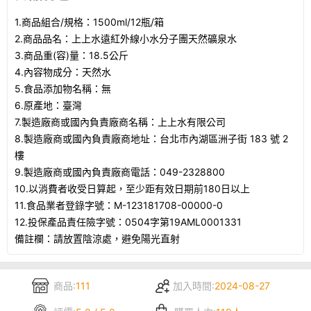
1.商品組合/規格：1500ml/12瓶/箱
2.商品品名：上上水遠紅外線小水分子團天然礦泉水
3.商品重(容)量：18.5公斤
4.內容物成分：天然水
5.食品添加物名稱：無
6.原產地：臺灣
7.製造廠商或國內負責廠商名稱：上上水有限公司
8.製造廠商或國內負責廠商地址：台北市內湖區洲子街 183 號 2
樓
9.製造廠商或國內負責廠商電話：049-2328800
10.以消費者收受日算起，至少距有效日期前180日以上
11.食品業者登錄字號：M-123181708-00000-0
12.投保產品責任險字號：0504字第19AML0001331
備註欄：請放置陰涼處，避免陽光直射
商品:
111
加入時間:
2024-08-27