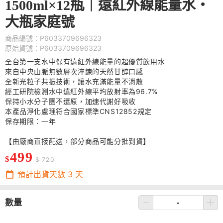
1500ml×12瓶｜遠紅外線能量水・
大瓶家庭號
商品編號：P6033709696323
原始貨號：P6033709696323
全台第一支水中保有遠紅外線能量的超優質飲用水
來自中央山脈無數層次淬鍊的天然甘醇口感
全新光粒子共振技術，讓水充滿能量不消散
經工研院檢測水中遠紅外線平均放射率為96.7%
保持小水分子團不還原，加速代謝好吸收
本產品淨化處理符合國家標準CNS12852規定
保存期限：一年
【由廠商直接配送，部分商品可能分批到貨】
499
$
$ 720
預計出貨天數
3
天
數量