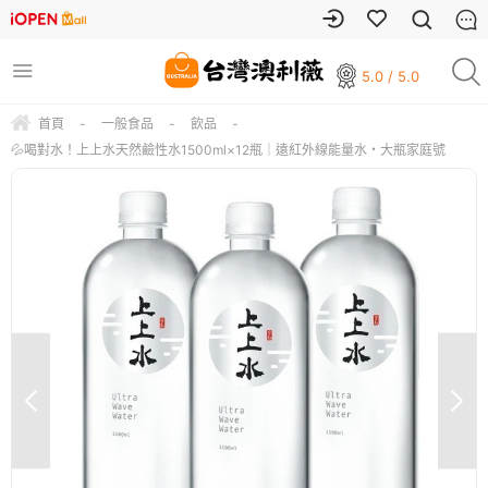
5.0 / 5.0
首頁
-
一般食品
-
飲品
-
💦喝對水！上上水天然鹼性水1500ml×12瓶｜遠紅外線能量水・大瓶家庭號