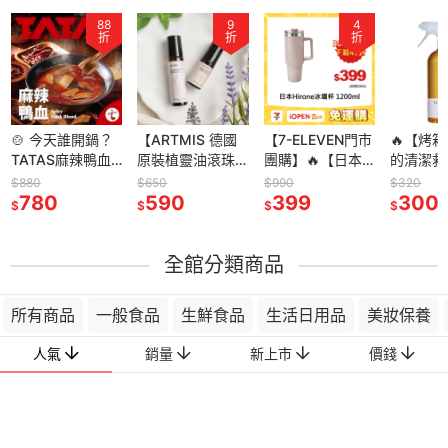
88
9
4
折
折
折
🍲 今天誰開鍋？
【ARTMIS 德國
【7-ELEVEN門市
🔥【烤
TATAS麻辣鴨血/
原裝植靈油滾珠
團購】🔥【日本
的清潔救
臭豆腐 四入任選
瓶】100%有機薰
Hirone】1200ml
11ml專
$880
$650
$990
$320
團購組 (500g/包)
780
衣草×胡椒薄荷精
590
雙飲鈦陶瓷冰壩
399
潔劑｜天
300
$
$
$
$
｜即食包、常溫
油｜舒壓放鬆 ×
杯-粉｜極致保冰
｜高溫不
也能秒上桌！
提神醒腦 × 肌肉
X雙飲設計✨
去油去味
舒緩
一
全館分類商品
所有商品
一般食品
生鮮食品
生活日用品
美妝保養
人氣
銷量
新上市
價錢