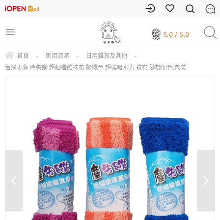
5.0 / 5.0
首頁
-
家用清潔
-
日用雜貨及其他
-
台灣現貨 塵失蹤 超細纖維抹布 隨機色 超強吸水力 抹布 隨機顏色.包裝