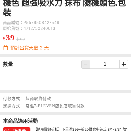
機色 超強吸水力 抹布 隨機顏色.包
裝
商品編號：P5579508427549
原始貨號：4712750240013
39
$
$ 69
預計出貨天數
2
天
數量
付款方式：
超商取貨付款
運送方式：
常溫7-ELEVEN店到店取貨付款
本商品適用活動
【適用點數折抵】下單滿$99+折20點贈中美式(8/1-8/31 限1
折價券