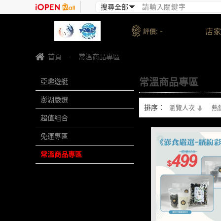
店家
評價:
-
首頁
-
常溫商品專區
常溫商品專區
亞趣遊艇
澎湖嚴選
排序：
瀏覽人次
熱
超值組合
免運專區
常溫商品專區