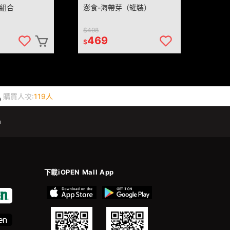
組合
澎食-海帶芽（罐裝）
$498
469
$
購買人次:
119人
m
下載iOPEN Mall App