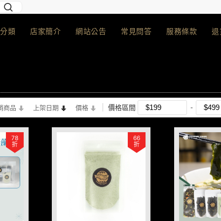
分類
店家簡介
網站公告
常見問答
服務條款
退
價格區間
銷商品
上架日期
價格
78
66
折
折