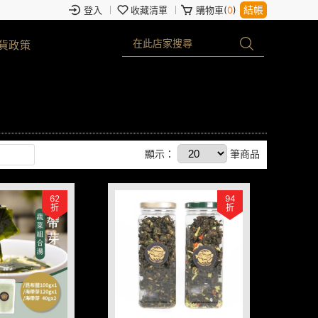
結帳
登入
收藏清單
購物車(
0
)
貨政策
顯示：
筆商品
62
94
折
折