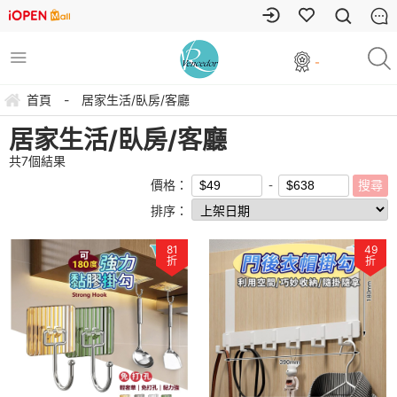
-
首頁
-
居家生活/臥房/客廳
居家生活/臥房/客廳
共
7
個結果
價格：
排序：
81
49
折
折