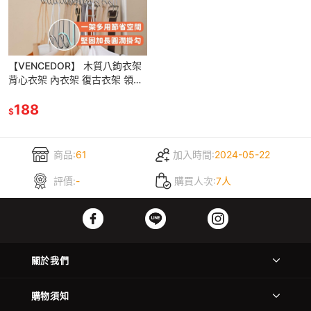
【VENCEDOR】 木質八鉤衣架
背心衣架 內衣架 復古衣架 領帶
掛勾 衣物收納架 衣架掛鉤 現貨
滿499免運
188
$
商品:
61
加入時間:
2024-05-22
評價:
-
購買人次:
7人
關於我們
購物須知