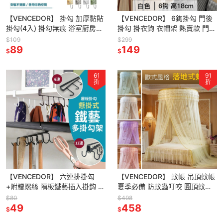
【VENCEDOR】 掛勾 加厚黏貼
【VENCEDOR】 6鉤掛勾 門後
掛勾(4入) 掛勾無痕 浴室廚房掛
掛勾 掛衣鉤 衣帽架 熱賣款 門後
勾 鑰匙掛勾 毛巾掛勾 現貨 滿
收納 浴室掛勾 免釘款 現貨 滿
$109
$299
499免運
89
499免運
149
$
$
61
91
折
折
【VENCEDOR】 六連排掛勾
【VENCEDOR】 蚊帳 吊頂蚊帳
+附贈螺絲 隔板鐵藝插入掛鈎 層
夏季必備 防蚊蟲叮咬 圓頂蚊帳
板壁掛式掛鈎 櫥櫃掛架 現貨 滿
雙人床落地宮廷1.2米公主風 現
$80
$498
499免運
49
貨 滿499免運
458
$
$