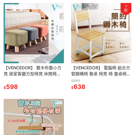
7
折
【VENCEDOR】 實木布藝小方
【VENCEDOR】 電腦椅 組合方
凳 居家客廳方型椅凳 休閒椅凳
管鋼構椅 餐桌 椅凳 椅 書桌椅
沙發矮凳 小實木椅 方型凳 現貨
餐桌椅 木椅 現貨 滿499免運
$899
滿499免運
598
638
$
$