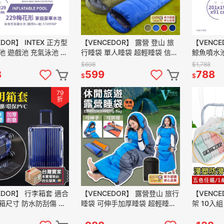
DOR】 INTEX 正方型
【VENCEDOR】 露營 登山 旅
【VENCED
池 遊戲池 充氣泳池 家
行睡袋 單人睡袋 超輕睡袋 信封
鯨魚噴水池
57495NP 現貨 滿
式帶帽成人戶外露營睡袋 現貨
水池 57440NP 現貨 滿499免
$698
$1,788
滿499免運
運
8
599
788
$
$
79
折
EDOR】 行李箱套 適合
【VENCEDOR】 露營登山 旅行
【VENC
箱尺寸 防水防刮傷 全
睡袋 可伸手加厚睡袋 超輕睡袋
架 10入
感行李箱保護套 現貨
信封式帶帽成人睡袋 睡袋 現貨
衣架 成人
運
滿499免運
499免運