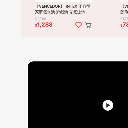
【VENCEDOR】 INTEX 正方型
【V
家庭戲水池 遊戲池 充氣泳池 家
鯨魚
庭池 泳池 57495NP 現貨 滿
$2,788
$1,7
499免運
1,288
7
$
$