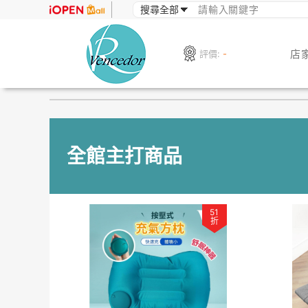
店
評價:
-
全館主打商品
51
折