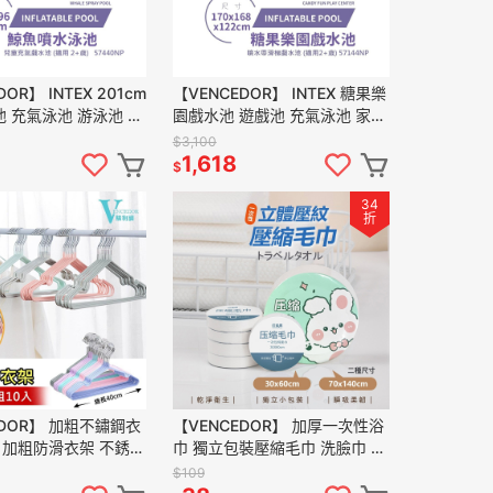
OR】 INTEX 201cm
【VENCEDOR】 INTEX 糖果樂
 充氣泳池 游泳池 戲
園戲水池 遊戲池 充氣泳池 家庭
池 噴水池 57144NP 現貨 滿
$3,100
499免運
1,618
$
34
折
EDOR】 加粗不鏽鋼衣
【VENCEDOR】 加厚一次性浴
組 加粗防滑衣架 不銹鋼
巾 獨立包裝壓縮毛巾 洗臉巾 拋
衣架 曬衣架 現貨 滿
棄式毛巾 旅行毛巾 現貨 滿499
$109
免運