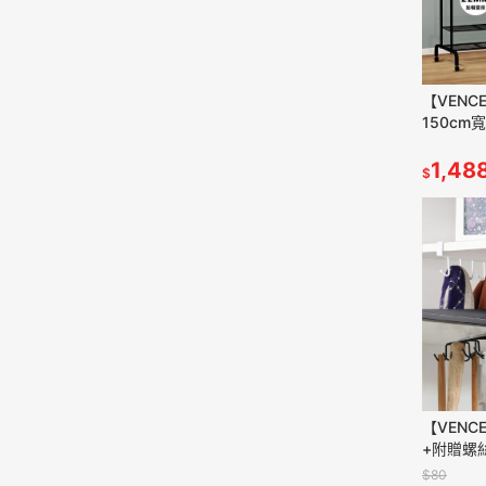
【VENC
150cm
附輪 衣
滿499免
1,48
$
【VENC
+附贈螺
層板壁掛
$80