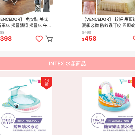
ENCEDOR】 免安裝 美式十
【VENCEDOR】 蚊帳 吊頂
行軍床 摺疊躺椅 摺疊床 午睡
夏季必備 防蚊蟲叮咬 圓頂
單人床 休閒椅 露營躺椅 現貨
雙人床落地宮廷1.2米公主風
188
$498
99免運
貨 滿499免運
,398
458
$
INTEX 水類商品
44
折