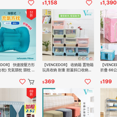
運
499免運
現貨 滿4
1,158
1,390
$
$
51
折
EDOR】 快速按壓方形
【VENCEDOR】 收納箱 置物箱
【VENCE
方枕) 充氣頸枕 頸枕 頭
玩具收納 耐重 掀蓋斜口收納箱
折疊 66公
枕 趴睡枕 午休枕 現
可疊加掀蓋收納箱 翻蓋收納箱
物箱 收納
9免運
現貨 滿499免運
499免運
369
199
$
$
69
折