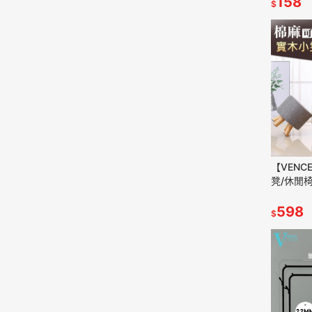
158
$
【VENC
凳/休閒
椅/小圓凳
貨 滿49
598
$