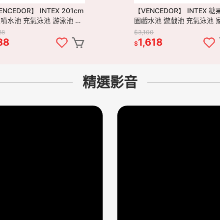
ENCEDOR】 INTEX 201cm
【VENCEDOR】 INTEX 糖
噴水池 充氣泳池 游泳池 戲
園戲水池 遊戲池 充氣泳池 
水池 57440NP 現貨 滿499免運
池 噴水池 57144NP 現貨 滿
88
$3,100
499免運
88
1,618
$
精選影音