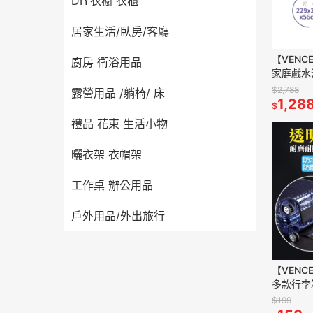
DIY衣櫥 衣櫃
居家生活/臥房/客廳
【VENCE
廚房 衛浴用品
家庭戲水
庭池 泳池 
$2,788
露營用品 /躺椅/ 床
499免運
1,28
$
禮品 花束 生活小物
曬衣架 衣帽架
工作桌 辦公用品
戶外用品/外出旅行
【VENC
多款行李
透明高質
$199
滿499免