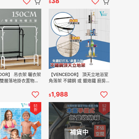
38
$
EDOR】 吊衣架 曬衣架
【VENCEDOR】 頂天立地浴室
寬 雙層落地掛衣置物架-
角落架 不鏽鋼 或 鍍烙鐵 廚房
架 簡易晾衣架 現貨
衛浴置物架 層架 牆角收納 現貨
運
滿499免運
1,988
$
51
52
折
折
補貨中