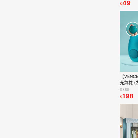
滿499免
49
$
【VENC
充氣枕 (
枕 旅行頸
$388
貨 滿49
198
$