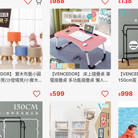
988
138
$
$
EDOR】 實木布藝小圓
【VENCEDOR】 床上摺疊桌 筆
【VENC
椅凳/沙發矮凳/小實木
電摺疊桌 多功能摺疊桌 懶人桌
150cm
/椅子/ 超取限一件 現
便利摺疊桌 便攜摺疊桌 現貨 滿
附輪 衣帽
9免運
499免運
滿499免
599
998
$
$