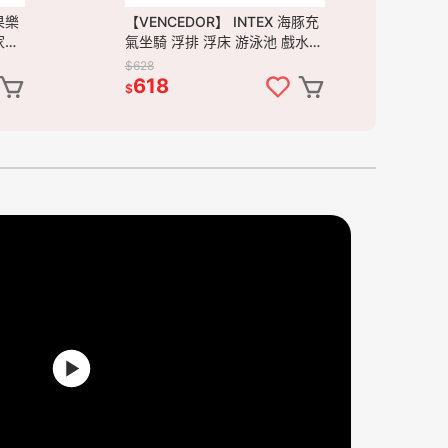
果樂
【VENCEDOR】 INTEX 海豚充
家庭
氣坐騎 浮排 浮床 游泳池 戲水池
水上玩具 58535NP 現貨 滿
$628
499免運
618
$