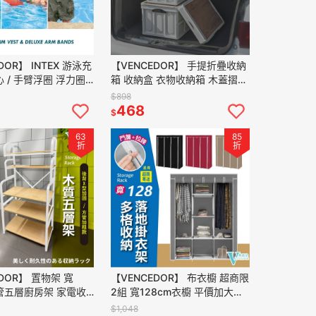
DOR】 INTEX 游泳充
【VENCEDOR】 手提折疉收納
 / 手臂浮圈 浮力圈
箱 收納盒 衣物收納箱 木蓋摺疊
8671NP 現貨 滿
營野餐籃 折疊戶外 露營箱 現貨
$898
滿499免運
468
$
63
85
折
折
DOR】 置物架 寬
【VENCEDOR】 布衣櫥 超商限
粗管五層廚房架 家電收
2組 寬128cm衣櫥 平價加大衣
架 架子 家電收納層架
櫥 DIY布衣櫃 現貨 滿499免運
$1,048