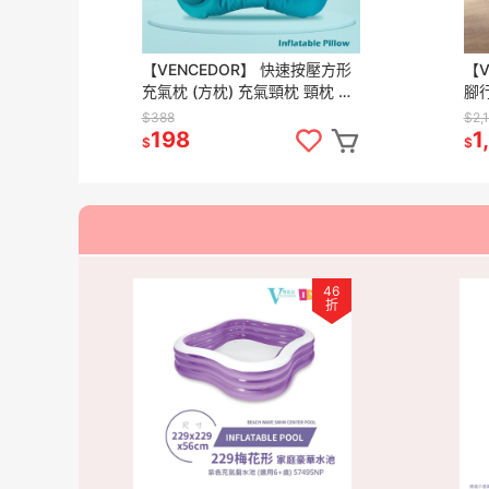
【VENCEDOR】 快速按壓方形
【V
充氣枕 (方枕) 充氣頸枕 頸枕 頭
腳
枕 旅行頸枕 趴睡枕 午休枕 現貨
床 
$388
$2,
滿499免運
滿4
198
1
$
$
46
折