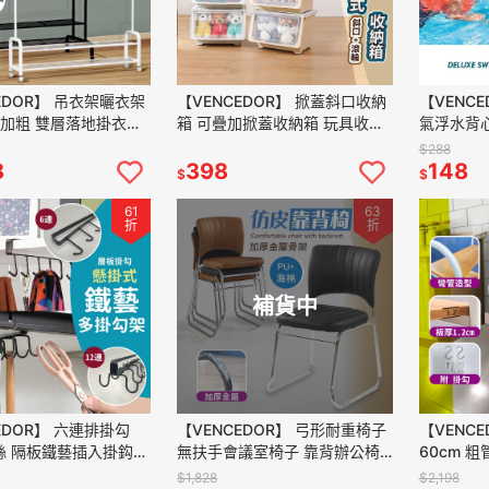
EDOR】 吊衣架曬衣架
【VENCEDOR】 掀蓋斜口收納
【VENCE
寬加粗 雙層落地掛衣架-
箱 可疊加掀蓋收納箱 玩具收納
氣浮水背心
帽架 簡易晾衣架 現貨
42L加大容量斜口收納箱 置物
兒童學習 5
$288
運
箱 現貨 滿499免運
499免運
8
398
148
$
$
61
63
折
折
補貨中
EDOR】 六連排掛勾
【VENCEDOR】 弓形耐重椅子
【VENCE
絲 隔板鐵藝插入掛鈎
無扶手會議室椅子 靠背辦公椅
60cm 
式掛鈎 櫥櫃掛架 現貨
會議椅麻將椅 弓形椅 現貨 滿
納櫃 方管
$1,828
$2,198