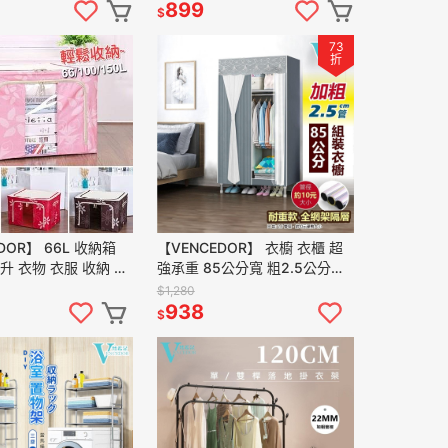
99免運
899
$
73
折
DOR】 66L 收納箱
【VENCEDOR】 衣櫥 衣櫃 超
升 衣物 衣服 收納 置
強承重 85公分寬 粗2.5公分管
盒 衣櫃 衣櫥 現貨 滿
耐重衣櫥 布衣櫥 家具 現貨 滿
$1,280
499免運
938
$