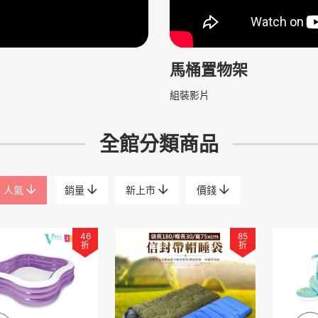
馬桶置物架
組裝影片
全館分類商品
人氣
銷量
新上市
價錢
46
85
折
折