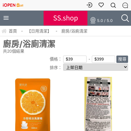
5.0 / 5.0
首頁
-
【日用清潔】
-
廚房/浴廁清潔
廚房/浴廁清潔
共
20
個結果
價格：
排序：