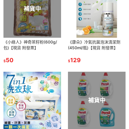
補貨中
《小綠人》神奇茶籽粉(600g/
《康朵》冷氣抗菌泡沫清潔劑
包)【現貨 附發票】
(450ml/瓶)【現貨 附發票】
50
129
$
$
補貨中