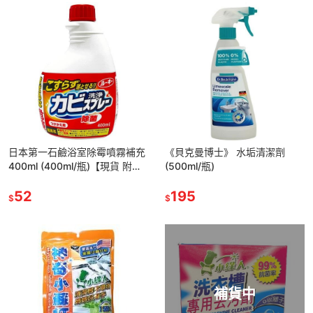
日本第一石鹼浴室除霉噴霧補充
《貝克曼博士》 水垢清潔劑
400ml (400ml/瓶)【現貨 附發
(500ml/瓶)
票】
52
195
$
$
補貨中