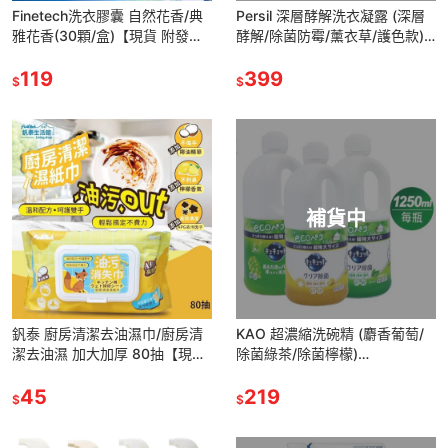
Finetech洗衣膠囊 自然花香/典
Persil 深層酵解洗衣凝露 (深層
雅花香(30顆/盒)【現貨 附發
酵解/除菌防霉/薰衣草/護色款)
票】
(2.2-2.43L/瓶)【現貨 附發票】
119
399
$
$
補貨中
釩泰 廚房清潔去油濕巾/廚房清
KAO 超濃縮洗碗精 (麝香葡萄/
潔去油濕 加大加厚 80抽【現貨
除菌綠茶/除菌檸檬)
附發票】
1250ml【現貨 附發票】【超取
45
上限3瓶】
219
$
$