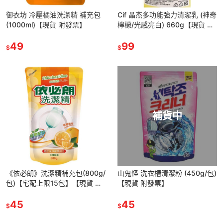
御衣坊 冷壓橘油洗潔精 補充包
Cif 晶杰多功能強力清潔乳 (神奇
(1000ml)【現貨 附發票】
檸檬/光感亮白) 660g【現貨 附
發票】
49
99
$
$
補貨中
《依必朗》洗潔精補充包(800g/
山鬼怪 洗衣槽清潔粉 (450g/包)
包)【宅配上限15包】【現貨 附
【現貨 附發票】
發票】
45
45
$
$