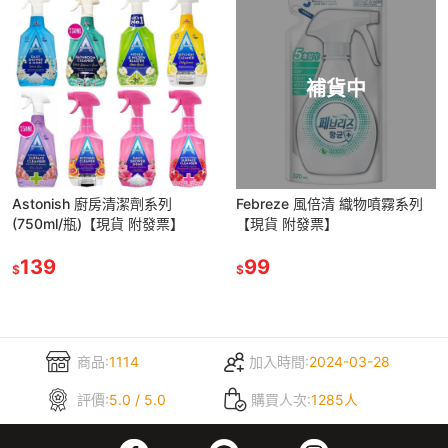
補貨中
Astonish 廚房清潔劑系列
Febreze 風倍清 織物噴霧系列
(750ml/瓶)【現貨 附發票】
【現貨 附發票】
139
99
$
$
商品:
1114
加入時間:
2024-03-28
評價:
5.0 / 5.0
購買人次:
1285人