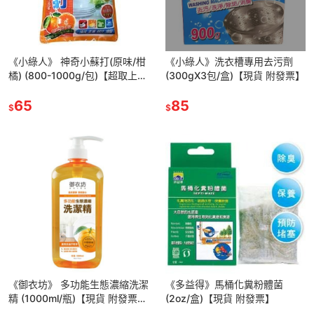
《小綠人》 神奇小蘇打(原味/柑
《小綠人》洗衣槽專用去污劑
橘) (800-1000g/包)【超取上限
(300gX3包/盒)【現貨 附發票】
5包】
65
85
$
$
《御衣坊》 多功能生態濃縮洗潔
《多益得》馬桶化糞粉體菌
精 (1000ml/瓶)【現貨 附發票】
(2oz/盒)【現貨 附發票】
【超取上限4瓶】