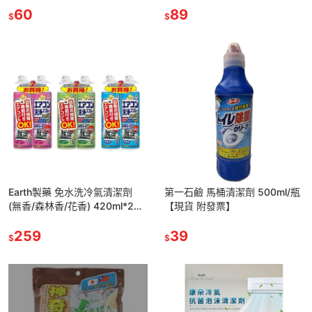
60
89
$
$
Earth製藥 免水洗冷氣清潔劑
第一石鹼 馬桶清潔劑 500ml/瓶
(無香/森林香/花香) 420ml*2瓶/
【現貨 附發票】
組【現貨 附發票】
259
39
$
$