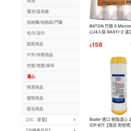
燈泡
電池/延長線
收納櫃/收納袋/門簾
BATON 巴頓 5 Micro
心/4入裝 BA011-2 
毛巾/浴巾
附發票】
廚房用品
158
$
戶外/休閒用品
坐墊/地墊/桌布
濾心
除濕用品
寵物用品
衛浴用品
Buder 進口 樹脂濾心 
【3C ‧ 家電】
(CP-B7)【現貨 附發
【汽機車百貨】