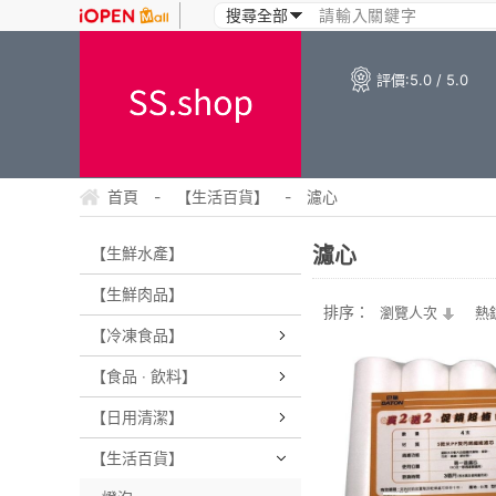
評價:
5.0 / 5.0
首頁
-
【生活百貨】
-
濾心
濾心
【生鮮水產】
【生鮮肉品】
排序：
瀏覽人次
熱
【冷凍食品】
【食品 ‧ 飲料】
【日用清潔】
【生活百貨】