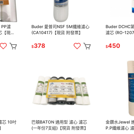
n PP濾
Buder 愛普司NSF 5M纖維濾心
Buder DCH
濾芯【現貨
(CA10417)【現貨 附發票】
濾芯 (RO-120
票】
378
450
$
$
濾芯 10吋
巴頓BATON 通用型 濾心 濾芯
金鑽水Jewel 進
票】
(一年份7支組)【現貨 附發票】
P.P纖維濾心 濾芯
【現貨 附發票