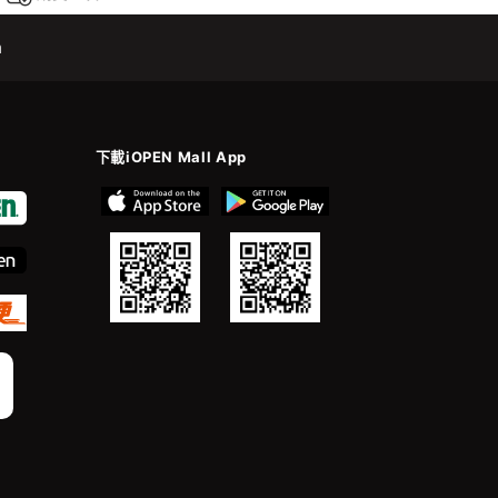
m
下載iOPEN Mall App