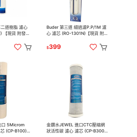
C第二道樹脂 濾心
Buder 第三道 細過濾P.P/1M 濾
7) 【現貨 附發
心 濾芯 (RO-1301N)【現貨 附
發票】
399
$
口 5Microm
金鑽水JEWEL 進口CTC壓縮網
 (CP-B100)
狀活性碳 濾心 濾芯 (CP-B300)
】
【現貨 附發票】