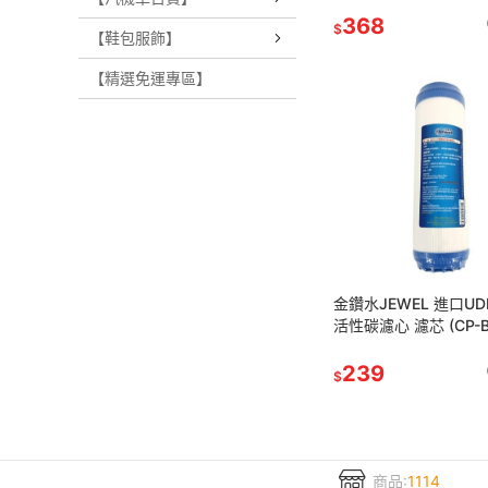
368
$
【鞋包服飾】
【精選免運專區】
金鑽水JEWEL 進口U
活性碳濾心 濾芯 (CP-B
【現貨 附發票】
239
$
商品:
1114