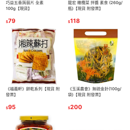
巧益五香蒟蒻片 全素
龍宏 橄欖菜 拌醬 素食 (260g/
100g【現貨】
瓶)【現貨 附發票】
79
118
$
$
《福義軒》餅乾系列【現貨 附
《玉溪農會》無硫金針(100g/
發票】
袋)【現貨 附發票】
95
200
$
$