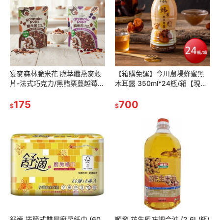
宴麥森林脆米花 脆萃纖燕麥穀
【箱購免運】今川農場蜂蜜黑
片-法式巧克力/黑醋栗蔓越莓
木耳露 350ml*24瓶/箱【現
250g 【現貨】
貨】
175
700
$
$
舒適 捲筒式雙層廚房紙巾 (60
順發 花生風味調合油 (2.6L/瓶)