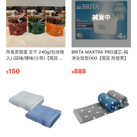
補貨中
所長茶葉蛋 豆干 240g/包(8塊
BRITA MAXTRA PRO濾芯-純
入) (蒜味/辣味/沙茶)【現貨 附
淨全效型(4X)【現貨 附發票】
發票】
150
888
$
$