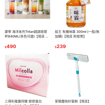
康寧 海洋系列Tritan跳跳吸管
菇王 有機味霖 300ml (一般/無
杯840ML(多色可選)【現貨 附
加糖)【現貨 附發票】
發票】
490
239
$
$
三得利蜜露珂娜 膠原蛋白
家簡塵除紗窗刷【現貨】