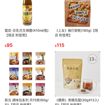
龍宏-豆乳花生辣醬(410ml/瓶)
《上友》蘇打餅乾(180g)【現
【現貨 附發票】
貨 附發票】
95
115
$
$
新光 調味包系列 共15款(60g/
《糖鼎》黑糖烏龍(30gX13入/
包)【現貨 附發票】
包)【現貨 附發票】