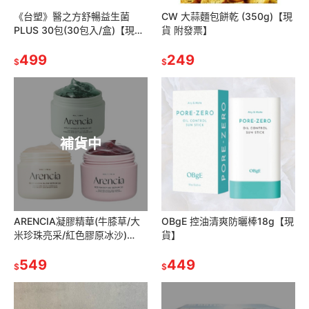
《台塑》醫之方舒暢益生菌
CW 大蒜麵包餅乾 (350g)【現
PLUS 30包(30包入/盒)【現貨
貨 附發票】
附發票】
499
249
$
$
補貨中
ARENCIA凝膠精華(牛膝草/大
OBgE 控油清爽防曬棒18g【現
米珍珠亮采/紅色膠原冰沙)
貨】
50g平行輸入【現貨】
549
449
$
$