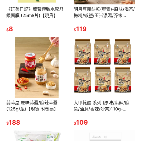
《玩美日記》蘆薈極致水感舒
明月豆腐餅乾(蛋素)-原味/海苔/
緩面膜 (25ml/片)【現貨】
梅粉/椒鹽/玉米濃湯/芥末
150g【現貨】
8
119
$
$
蒜蒜屋 原味蒜醬/麻辣蒜醬
大甲乾麵 系列 (原味/麻辣/麻
(125g/瓶)【現貨 附發票】
醬/油蔥/香辣/沙茶)110g-
126g*4包【現貨 附發票】
188
109
$
$