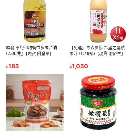
順發 不飽和均衡益多調合油
【免運】青森農協 希望之露蘋
(2.6L/瓶)【現貨 附發票】
果汁 (1L*6瓶)【現貨 附發票】
185
1,050
$
$