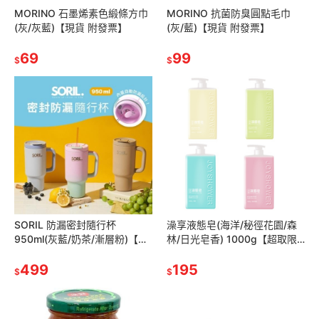
MORINO 石墨烯素色緞條方巾
MORINO 抗菌防臭圓點毛巾
(灰/灰藍)【現貨 附發票】
(灰/藍)【現貨 附發票】
69
99
$
$
SORIL 防漏密封隨行杯
澡享液態皂(海洋/秘徑花園/森
950ml(灰藍/奶茶/漸層粉)【現
林/日光皂香) 1000g【超取限4
貨 附發票】
瓶】【現貨】
499
195
$
$