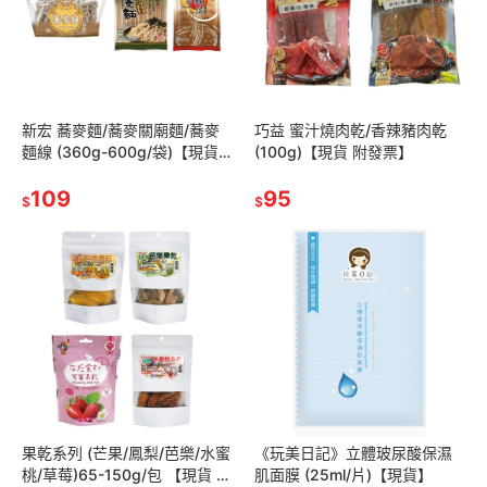
新宏 蕎麥麵/蕎麥關廟麵/蕎麥
巧益 蜜汁燒肉乾/香辣豬肉乾
麵線 (360g-600g/袋)【現貨
(100g)【現貨 附發票】
附發票】
109
95
$
$
果乾系列 (芒果/鳳梨/芭樂/水蜜
《玩美日記》立體玻尿酸保濕
桃/草莓)65-150g/包 【現貨 附
肌面膜 (25ml/片)【現貨】