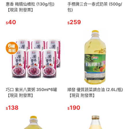
惠香 梅精仙楂粒 (130g/包)
手標牌三合一泰式奶茶 (500g/
【現貨 附發票】
包)
40
259
$
$
巧口 紫米八寶粥 350ml*6罐
順發 優質蔬菜調合油 (2.6L/瓶)
【現貨 附發票】
【現貨 附發票】
138
190
$
$