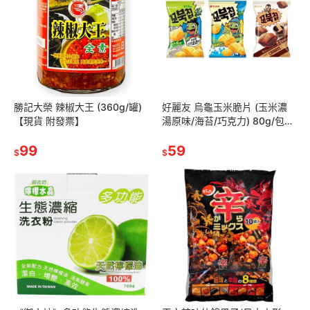
勝記大榮 辣椒大王 (360g/罐)
好麗友 烏龜玉米脆片 (玉米濃
【現貨 附發票】
湯原味/海苔/巧克力) 80g/包
【現貨 附發票】
99
59
$
$