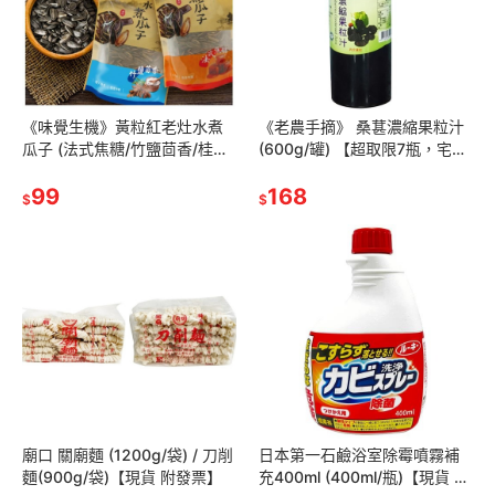
《味覺生機》黃粒紅老灶水煮
《老農手摘》 桑葚濃縮果粒汁
瓜子 (法式焦糖/竹鹽茴香/桂圓
(600g/罐) 【超取限7瓶，宅配
紅棗)【現貨 附發票】
限24瓶】【現貨 附發票】
99
168
$
$
廟口 關廟麵 (1200g/袋) / 刀削
日本第一石鹼浴室除霉噴霧補
麵(900g/袋)【現貨 附發票】
充400ml (400ml/瓶)【現貨 附