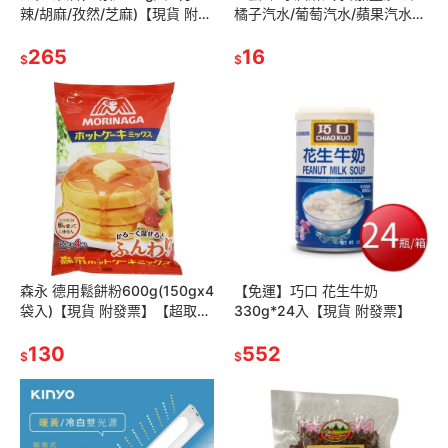
辣/胡麻/孜然/芝麻)【現貨 附發
橘子汽水/葡萄汽水/蘋果汽水
票】
(500ml/罐)【超取上限8瓶】
265
【現貨 附發票】
16
$
$
森永 德用鬆餅粉600g(150gx4
【免運】巧口 花生牛奶
袋入)【現貨 附發票】【超取上
330g*24入【現貨 附發票】
限7袋】
130
552
$
$