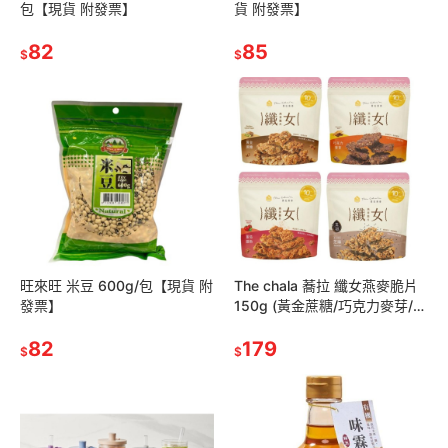
包【現貨 附發票】
貨 附發票】
82
85
$
$
旺來旺 米豆 600g/包【現貨 附
The chala 蕎拉 纖女燕麥脆片
發票】
150g (黃金蔗糖/巧克力麥芽/芝
麻/蕃茄羅勒)【現貨 附發票】
82
179
$
$