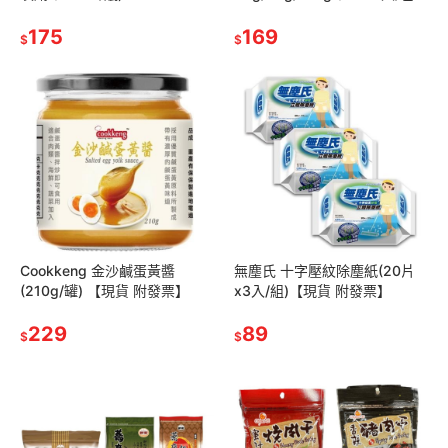
【現貨 附發票】
175
169
$
$
Cookkeng 金沙鹹蛋黃醬
無塵氏 十字壓紋除塵紙(20片
(210g/罐) 【現貨 附發票】
x3入/組)【現貨 附發票】
229
89
$
$