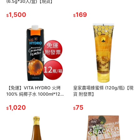
(6.5g*30入/盒)【現貨】
1,500
169
$
$
【免運】VITA HYDRO 火烤
皇家農場蜂蜜條 (120g/瓶)【現
100% 純椰子水 1000ml*12瓶/
貨 附發票】
箱【現貨 附發票】
1,020
75
$
$