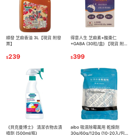
順發 芝麻香油 3L【現貨 附發
得意人生 芝麻素+酸棗仁
票】
+GABA (30粒/盒) 【現貨 附發
票】
239
399
$
$
《貝克曼博士》 清潔衣物去漬
aibo 吸濕除霉萬用 乾燥劑
噴劑 (500ml/瓶)
30g/60g/120g (10-20入/包)