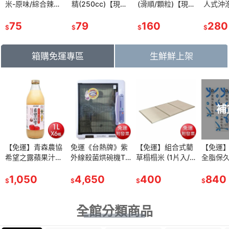
米-原味/綜合辣味
精(250cc)【現貨
(滑順/顆粒)【現貨
人式沖泡茶
(200g±10%/支)
附發票】
附發票】
包/盒(每
【現貨 附發票】
75
79
160
【現貨
280
$
$
$
$
箱購免運專區
生鮮鮮上架
貨中
補
》腰子貝
【免運】青森農協
《冷凍》活凍母香
免運《台熱牌》紫
《冷凍》蝦仁
【免運】組合式藺
《冷凍》魷魚冰卷
【免運
盒【現貨 附
希望之露蘋果汁
魚2入 (350g/盒)
外線殺菌烘碗機T-
(50/60) 300g/包
草榻榻米 (1片入/3
150-200g【現貨
全脂保
(1L*6瓶)【現貨 附
【現貨 附發票】
789【現貨 附發
【現貨 附發票】
片組) 【現貨 附發
附發票】
(200ml
發票】
1,050
259
票】
4,650
219
票】
400
99
【現貨 
840
$
$
$
$
$
$
$
全館分類商品