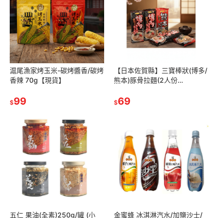
滬尾漁家烤玉米-碳烤醬香/碳烤
【日本佐賀縣】三寶棒狀(博多/
香辣 70g【現貨】
熊本)豚骨拉麵(2人份
量)168.6g-170.4g【現貨】
99
69
$
$
五仁 果油(全素)250g/罐 (小
金蜜蜂 冰淇淋汽水/加鹽沙士/