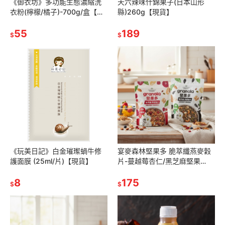
《御衣坊》多功能生態濃縮洗
天六辣味什錦果子(日本山形
衣粉(檸檬/橘子)-700g/盒【現
縣)260g【現貨】
貨 附發票】
55
189
$
$
《玩美日記》白金璀璨蝸牛修
宴麥森林堅果多 脆萃纖燕麥穀
護面膜 (25ml/片)【現貨】
片-蔓越莓杏仁/黑芝麻堅果
250g【現貨】
8
175
$
$