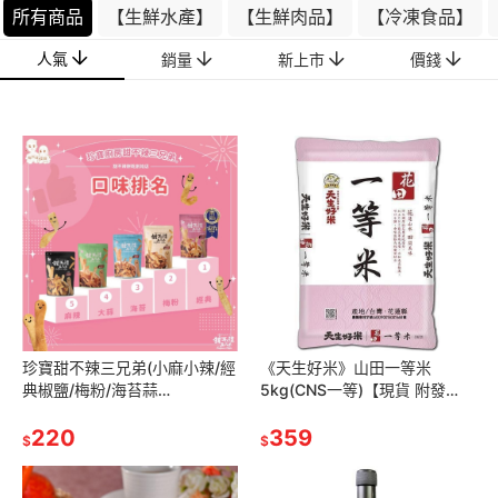
所有商品
【生鮮水產】
【生鮮肉品】
【冷凍食品】
人氣
銷量
新上市
價錢
珍寶甜不辣三兄弟(小麻小辣/經
《天生好米》山田一等米
典椒鹽/梅粉/海苔蒜
5kg(CNS一等)【現貨 附發
味)100g±5g【現貨 附發票】
票】
220
359
$
$