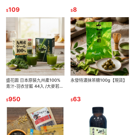
發票】
109
8
$
$
盛花園 日本原裝九州產100%
永發特濃抹茶糖100g【現貨】
青汁-羽衣甘藍 44入 /大麥若葉
50入【現貨】
950
63
$
$