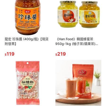
龍宏 珍珠醬 (400g/瓶)【現貨
《Han Food》韓國蜂蜜茶
附發票】
950g-1kg (柚子茶/蘋果茶)
【現貨 附發票】
119
219
$
$