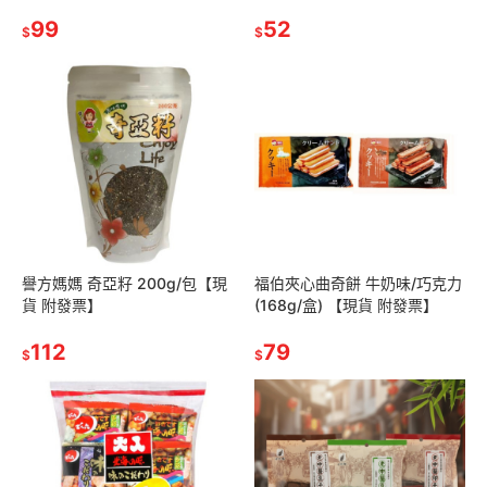
發票】
99
52
$
$
譽方媽媽 奇亞籽 200g/包【現
福伯夾心曲奇餅 牛奶味/巧克力
貨 附發票】
(168g/盒) 【現貨 附發票】
112
79
$
$