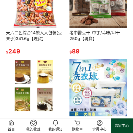
天六二色綜合14袋入大包裝(豆
老中醫豆干-中丁/蒜味/印干
果子)341.6g【現貨】
250g【現貨】
249
89
$
$
新光 巧克力布丁粉/咖啡果凍
Finetech洗衣膠囊 自然花香/典
賣家中心
粉/雞蛋布丁粉/茉香綠茶果凍粉
雅花香(30顆/盒)【現貨 附發
首頁
我的收藏
我的通知
購物車
會員中心
(100g)【現貨 附發票】
票】