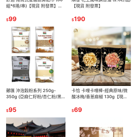
組*6捲/串)【現貨 附發票】
【現貨 附發票】
【超取限1包】
99
190
$
$
薌匯 沖泡穀粉系列 250g-
卡恰 卡哩卡哩棒-經典原味/微
350g (亞麻仁籽粉/杏仁粉/黑
酸冰梅/香蔥麻椒 130g【現
芝麻粉/十穀粉)【現貨 附發
貨】
票】
95
69
$
$