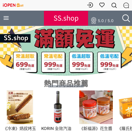
5.0 / 5.0
熱門商品推薦
《冷凍》炳叔烤玉
KORIN 全效汽油
《新福源》花生醬
《羅氏