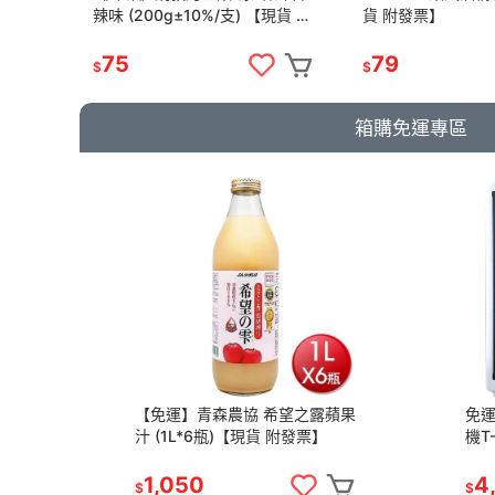
現貨】
辣味 (200g±10%/支) 【現貨 附
貨 附發票】
發票】
75
79
$
$
箱購免運專區
【免運】青森農協 希望之露蘋果
免
汁 (1L*6瓶)【現貨 附發票】
機T
1,050
4
$
$