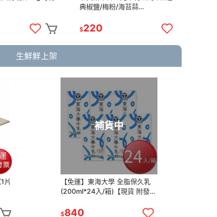
典椒鹽/梅粉/海苔蒜
醬/雞
味)100g±5g【現貨 附發票】
250
220
19
$
$
生鮮鮮上架
補貨中
1片
【免運】東海大學 全脂保久乳
《冷
(200ml*24入/箱)【現貨 附發
盒
票】
840
2
$
$