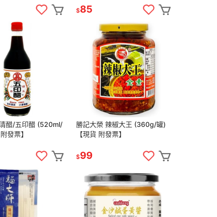
85
$
醋/五印醋 (520ml/
勝記大榮 辣椒大王 (360g/罐)
 附發票】
【現貨 附發票】
99
$