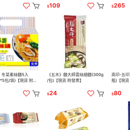
109
265
$
$
 》冬菜素絲麵5入
《五木》麵大師雲絲細麵(300g
高印-五印清
5g*5包/袋)【現貨 附發
/包)【現貨 附發票】
瓶)【現貨
24
80
$
$