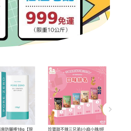
清爽防曬棒18g【現
珍寶甜不辣三兄弟(小麻小辣/經
淑女廚