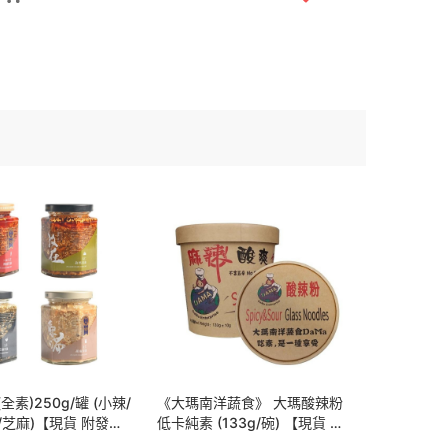
全素)250g/罐 (小辣/
《大瑪南洋蔬食》 大瑪酸辣粉
/芝麻)【現貨 附發
低卡純素 (133g/碗) 【現貨 附
發票】