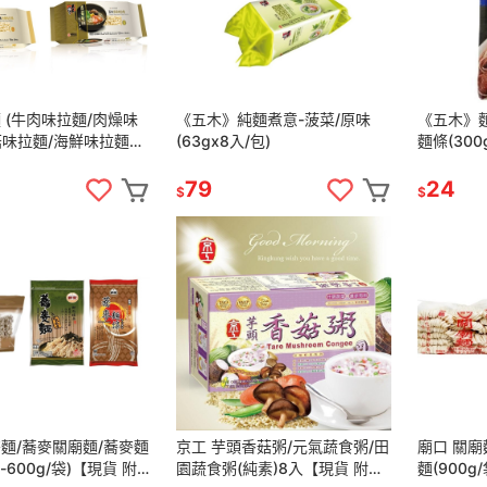
 (牛肉味拉麵/肉燥味
《五木》純麵煮意-菠菜/原味
《五木》麵
菇味拉麵/海鮮味拉麵
(63gx8入/包)
麵條(30
21g 【現貨 附發票】
79
24
$
$
麥麵/蕎麥關廟麵/蕎麥麵
京工 芋頭香菇粥/元氣蔬食粥/田
廟口 關廟麵 
g-600g/袋)【現貨 附
園蔬食粥(純素)8入【現貨 附發
麵(900g