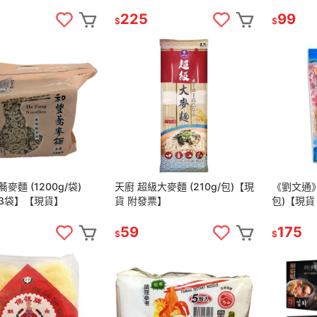
票】
225
99
$
$
麥麵 (1200g/袋)
天廚 超級大麥麵 (210g/包)【現
《劉文通》
3袋】【現貨】
貨 附發票】
包)【現貨
59
175
$
$