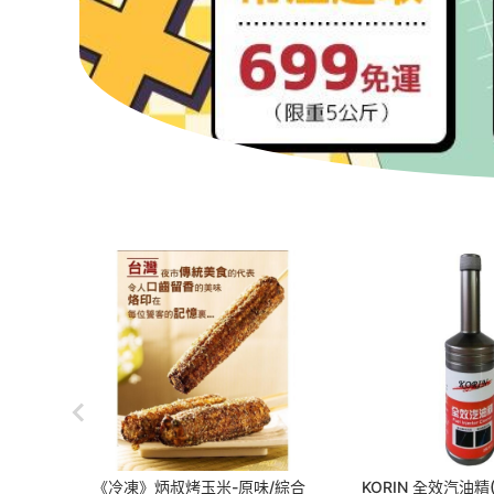
筍 3
《冷凍》炳叔烤玉米-原味/綜合
KORIN 全效汽油精(