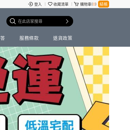
結帳
登入
收藏清單
購物車(
0
)
問答
服務條款
退貨政策