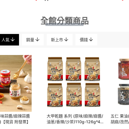
全館分類商品
人氣
銷量
新上市
價錢
原味蒜醬/麻辣蒜醬
大甲乾麵 系列 (原味/麻辣/麻醬/
五仁 果油(
/瓶)【現貨 附發票】
油蔥/香辣/沙茶)110g-126g*4
胡麻/孜然
包【現貨 附發票】
票】