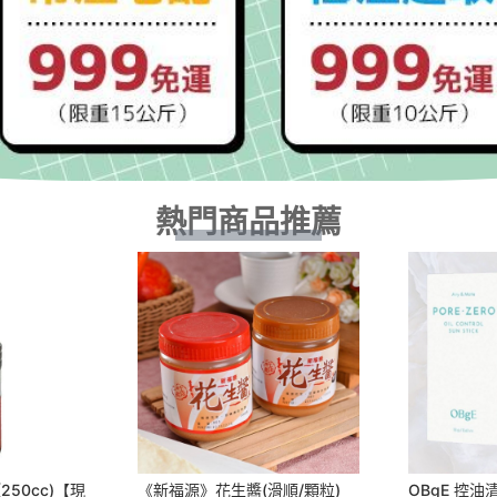
熱門商品推薦
250cc)【現
《新福源》花生醬(滑順/顆粒)
OBgE 控油