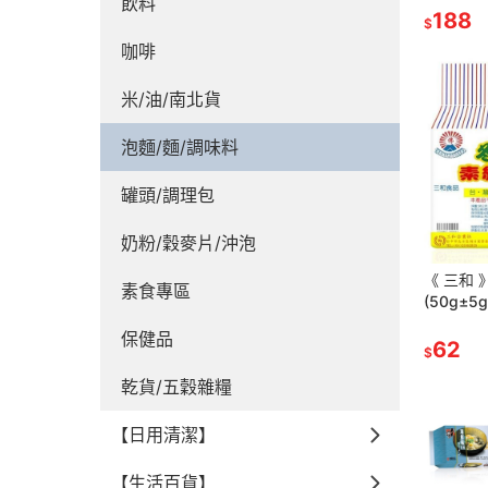
飲料
188
$
咖啡
米/油/南北貨
泡麵/麵/調味料
罐頭/調理包
奶粉/穀麥片/沖泡
《 三和
素食專區
(50g±
票】
保健品
62
$
乾貨/五穀雜糧
【日用清潔】
【生活百貨】