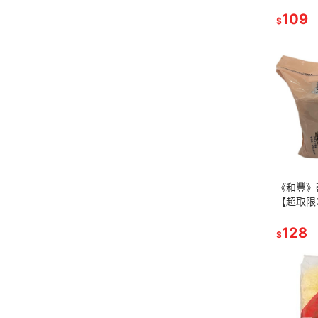
發票】
109
$
《和豐》蕎
【超取限
128
$