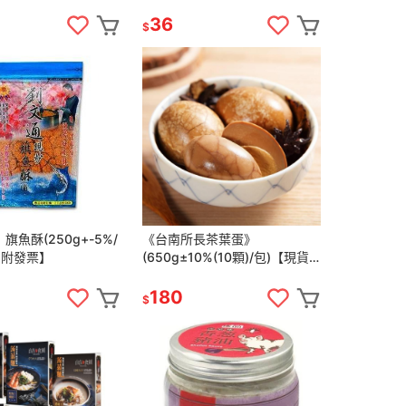
36
$
旗魚酥(250g+-5%/
《台南所長茶葉蛋》
 附發票】
(650g±10%(10顆)/包)【現貨
附發票】
180
$