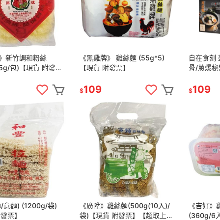
》新竹調和粉絲
《黑雞牌》 雞絲麵 (55g*5)
自在食刻 
-5g/包)【現貨 附發
【現貨 附發票】
骨/蔥爆秘
菜/蛤蜊海
109
109
$
$
意麵) (1200g/袋)
《廣陞》雞絲麵(500g(10入)/
《吉好》
附發票】
袋)【現貨 附發票】【超取上限
(360g/