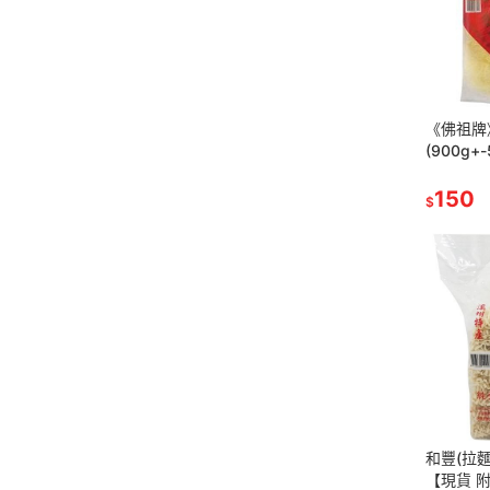
《佛祖牌
(900g+
票】
150
$
和豐(拉麵/
【現貨 