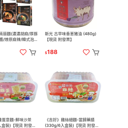
蒟蒻麵(濃濃胡麻/厚豚
新光 古早味香蔥豬油 (480g)
醬/燎原麻辣/韓式泡
【現貨 附發票】
鮮)【現貨 附發票】
188
$
雞蛋意麵-鮮味沙茶
《吉好》雞絲細麵-當歸藥膳
6入盒裝)【現貨 附發
(330g/6入盒裝)【現貨 附發