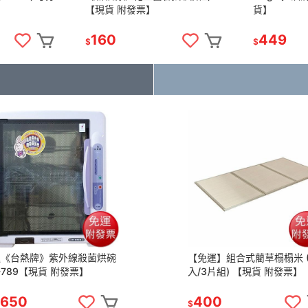
【現貨 附發票】
貨】
160
449
$
$
運《台熱牌》紫外線殺菌烘碗
【免運】組合式藺草榻榻米 (
-789【現貨 附發票】
入/3片組) 【現貨 附發票】
,650
400
$