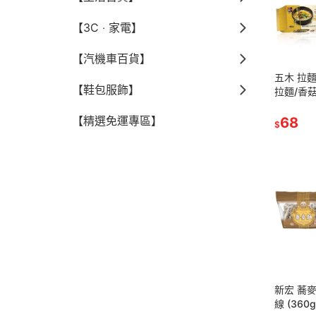
【3C ‧ 家電】
【汽機車百貨】
五木 拉麵
【鞋包服飾】
拉麵/香
)3
【精選免運專區】
68
$
新宏 蕎
線 (360