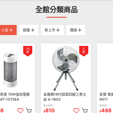
全館分類商品
人氣
銷量
新上市
價錢
74
5
折
折
EI奇美 15W強效電擊
金展輝18吋鋁葉四腳工業立
安寶 單
T-15T0EA
扇 A-1803
9917
$1,590
$888
88
810
488
$
$