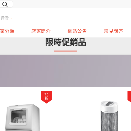
評價:
-
家分類
店家簡介
網站公告
常見問答
限時促銷品
72
折