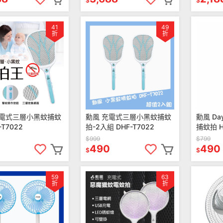
$
$
41
49
折
折
充電式三層小黑蚊捕蚊
勳風 充電式三層小黑蚊捕蚊
勳風 Da
-T7022
拍-2入組 DHF-T7022
捕蚊拍 H
$999
$799
490
490
$
$
59
63
折
折