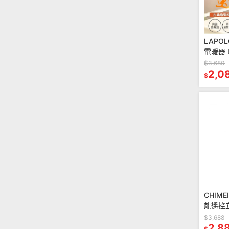
LAPO
電暖器 L
$3,680
2,0
$
CHIM
能遙控立
$3,688
2,8