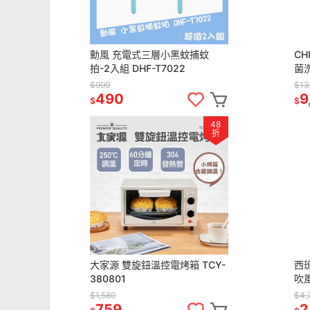
勳風 充電式三層小黑蚊捕蚊
CH
拍-2入組 DHF-T7022
菌洗
$999
$13
490
9
$
$
48
折
大家源 雙旋鈕溫控電烤箱 TCY-
西班
380801
吹風
$1,580
$4,
759
2