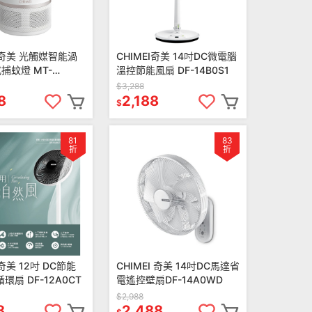
EI奇美 光觸媒智能渦
CHIMEI奇美 14吋DC微電腦
捕蚊燈 MT-
溫控節能風扇 DF-14B0S1
$3,288
8
2,188
$
81
83
折
折
I奇美 12吋 DC節能
CHIMEI 奇美 14吋DC馬達省
環扇 DF-12A0CT
電遙控壁扇DF-14A0WD
$2,988
8
2,488