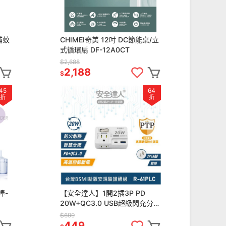
捕蚊
CHIMEI奇美 12吋 DC節能桌/立
式循環扇 DF-12A0CT
$2,688
2,188
$
45
64
折
折
棒-
【安全達人】1開2插3P PD
20W+QC3.0 USB超級閃充分接
器（壁插）R-61PLC
$699
449