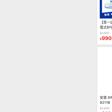
【買一
電式8吋
T0078
$1,690
990
$
安寶 6
9211B
$1,490