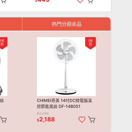
$
熱門分類商品
66
66
折
折
業扇
CHIMEI奇美 14吋DC微電腦溫
【
控節能風扇 DF-14B0S1
拍 
$3,288
$88
2,188
4
$
$