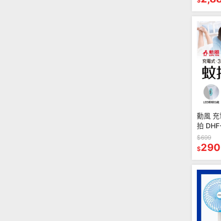
$
勳風 
拍 DHF
$699
290
$