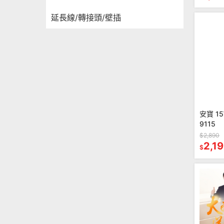
延長線/轉接頭/壁插
安寶 1
9115
$2,890
2,1
$