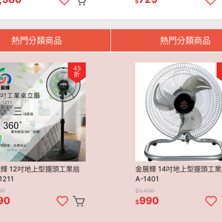
$
熱門分類商品
熱門分類商品
45
折
輝 12吋地上型擺頭工業扇
金展輝 14吋地上型擺頭工
1211
A-1401
99
$1,490
90
990
$