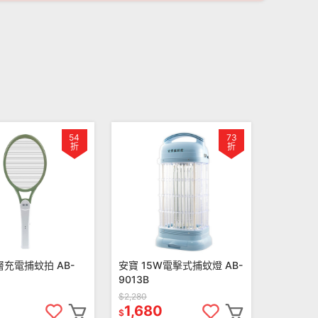
54
73
折
折
層充電捕蚊拍 AB-
安寶 15W電擊式捕蚊燈 AB-
9013B
$2,280
1,680
$