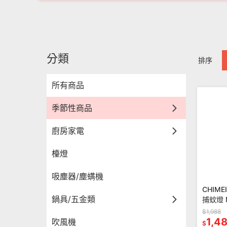
分類
排序
所有商品
季節性商品
廚房家電
檯燈
吸塵器/塵螨機
CHIM
鍋具/五金類
捕蚊燈 M
$1,988
1,4
吹風機
$