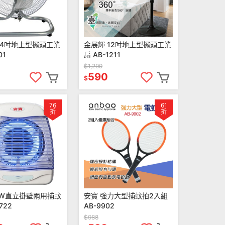
14吋地上型擺頭工業
金展輝 12吋地上型擺頭工業
01
扇 AB-1211
$1,299
590
$
76
61
折
折
2W直立掛壁兩用捕蚊
安寶 強力大型捕蚊拍2入組
722
AB-9902
$988