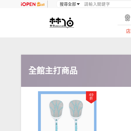
店
全館主打商品
49
折