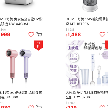
IMEI奇美 免安裝全自動UV殺
CHIMEI奇美 15W強效電擊
碗機 DW-04C0SH
燈 MT-15T0EA
,800
$1,988
,999
1,488
$
69
折
牙SOlac 高速智能溫控專業
大家源 多功能料理調理攪拌
機 SD-860
全配 TCY-6706
280
$1,590
,980
729