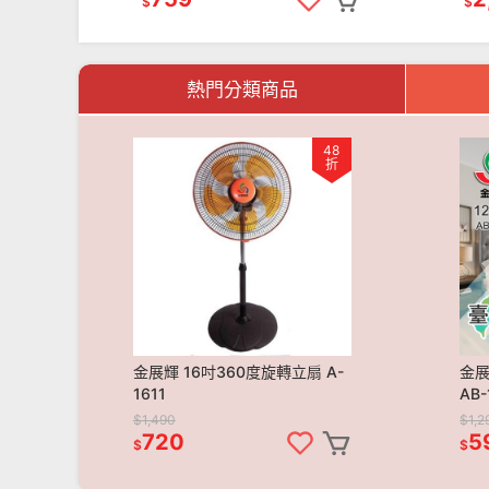
$
$
熱門分類商品
48
折
金展輝 16吋360度旋轉立扇 A-
金展
1611
AB-
$1,490
$1,2
720
5
$
$