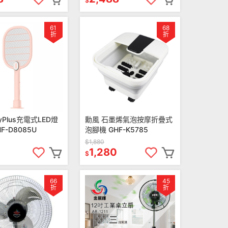
$
61
68
折
折
yPlus充電式LED燈
勳風 石墨烯氣泡按摩折疊式
F-D8085U
泡腳機 GHF-K5785
$1,880
1,280
$
66
45
折
折