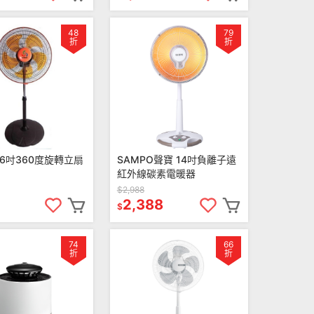
48
79
折
折
16吋360度旋轉立扇
SAMPO聲寶 14吋負離子遠
紅外線碳素電暖器
$2,988
2,388
$
74
66
折
折