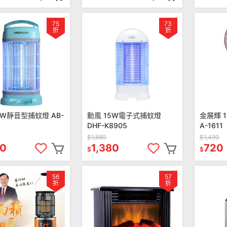
75
73
折
折
5W靜音型捕蚊燈 AB-
勳風 15W電子式捕蚊燈
金展輝 
DHF-K8905
A-1611
$1,880
$1,490
90
1,380
720
$
$
56
57
折
折