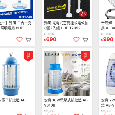
送一】勳風 二合一充
勳風 充電式惡魔獵蚊電蚊拍
金展輝 
照明燈扇 BHF-
(燈)2入組 DHF-T7052
扇 A-14
9
$1,090
$1,490
690
990
$
$
61
76
折
折
W電子捕蚊燈 AB-
安寶 10W電擊式捕蚊燈 AB-
安寶 2
9610B
燈 AB-9
$2,080
$2,890