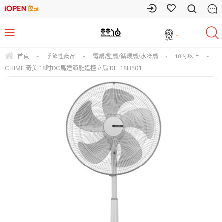
-
首頁
-
季節性商品
-
電扇/壁扇/循環扇/水冷扇
-
18吋以上
-
CHIMEI奇美 18吋DC馬達節能遙控立扇 DF-18H501