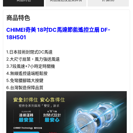
商品特色
CHIMEI奇美 18吋DC馬達節能遙控立扇 DF-
18H501
1.日本技術封閉式DC馬達
2.大尺寸扇葉，風力強送風遠
3.7段風速+7小時定時關機
4.無線遙控遠端輕鬆按
5.免彎腰腳踏大按鍵
6.台灣製造保障品質