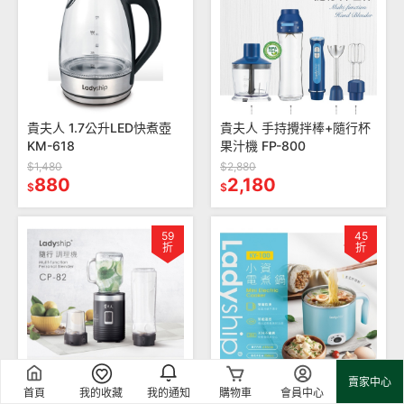
貴夫人 1.7公升LED快煮壺
貴夫人 手持攪拌棒+隨行杯
KM-618
果汁機 FP-800
$1,480
$2,880
880
2,180
$
$
59
45
折
折
賣家中心
首頁
我的收藏
我的通知
購物車
會員中心
貴夫人隨行調理機 CP-82
貴夫人 304不鏽鋼電火鍋