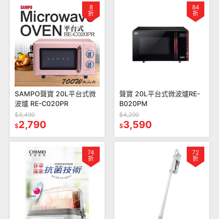
8
84
折
折
SAMPO聲寶 20L平台式微
聲寶 20L平台式微波爐RE-
波爐 RE-C020PR
B020PM
$3,490
$4,290
2,790
3,590
$
$
74
72
折
折