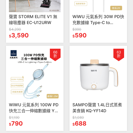
聲寶 STORM ELITE V1 無
WiWU 元氣系列 30W PD快
線吸塵器 EC-U12URW
充數據線 Type-C to
Lightning 2M YQ-03
$4,290
$990
3,590
590
$
$
66
63
折
折
WiWU 元氣系列 100W PD
SAMPO聲寶 1.4L日式蒸煮
快充三合一伸縮數據線 YQ-
美食鍋 KQ-YF14D
05
$1,190
$1,080
790
688
$
$