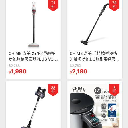
71
78
折
折
CHIMEI奇美 2in1輕量級多
CHIMEI奇美 手持槍型輕勁
功能無線吸塵器PLUS VC-
無線多功能DC無刷馬達吸塵
HP4LSA
器 VC-HT1LSL
$2,788
$2,780
1,980
2,180
$
$
88
8
折
折