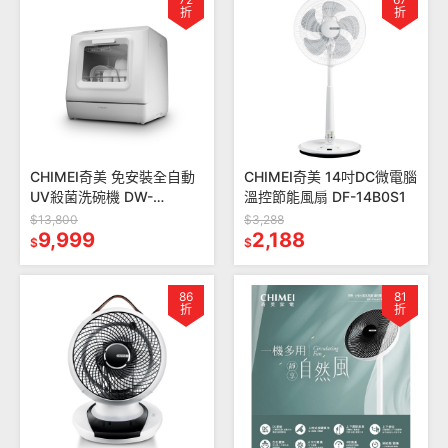
折
折
CHIMEI奇美 免安裝全自動
CHIMEI奇美 14吋DC微電腦
UV殺菌洗碗機 DW-
溫控節能風扇 DF-14B0S1
04C0SH
$13,800
$3,288
9,999
2,188
$
$
86
81
折
折