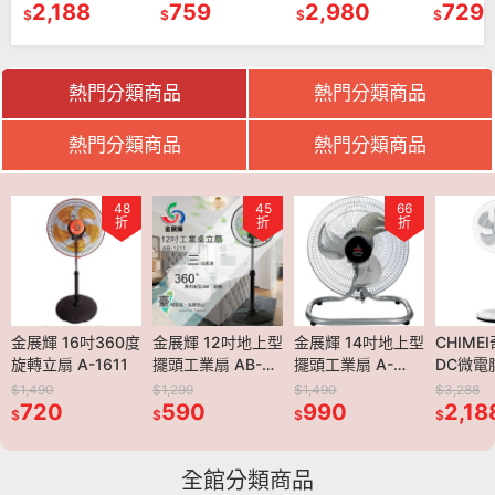
759
2,980
729
USB超
449
$
$
$
$
接器（壁
61PLC
熱門分類商品
熱門分類商品
熱門分類商品
熱門分類商品
56
48
54
45
68
66
54
折
折
折
折
折
折
折
送一】安寶
金展輝 16吋360度
安寶 單層充電捕蚊
金展輝 12吋地上型
安寶 三層網充電式
金展輝 14吋地上型
安寶 三層網充電式
CHIME
勳風 2
子電蚊拍
旋轉立扇 A-1611
拍 AB-9917
擺頭工業扇 AB-
電蚊拍(電量顯示
擺頭工業扇 A-
電蚊拍(電量顯示
DC微電
兩用不
1
1211
型)2入組 AB-
1401
型) AB-9980
風扇 DF-
HHF-K3
$1,490
$888
$1,299
$1,288
$1,490
$888
$3,288
$4,280
720
488
590
9980
888
990
488
2,18
3,5
$
$
$
$
$
$
$
$
全館分類商品