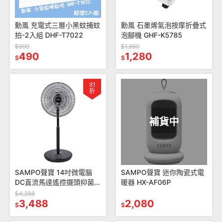
勳風 充電式三層小黑蚊捕蚊
勳風 石墨烯氣泡按摩折疊式
拍-2入組 DHF-T7022
泡腳機 GHF-K5785
$999
$1,880
490
1,280
$
$
81
折
補貨中
SAMPO聲寶 14吋微電腦
SAMPO聲寶 迷你陶瓷式電
DC直流馬達遙控擺頭抑菌立
暖器 HX-AF06P
扇 SK-FN14UD
$4,288
3,488
2,080
$
$