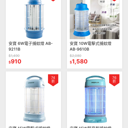
安寶 6W電子捕蚊燈 AB-
安寶 10W電擊式捕蚊燈
9211B
AB-9610B
$1,490
$2,080
910
1,580
$
$
74
76
折
折