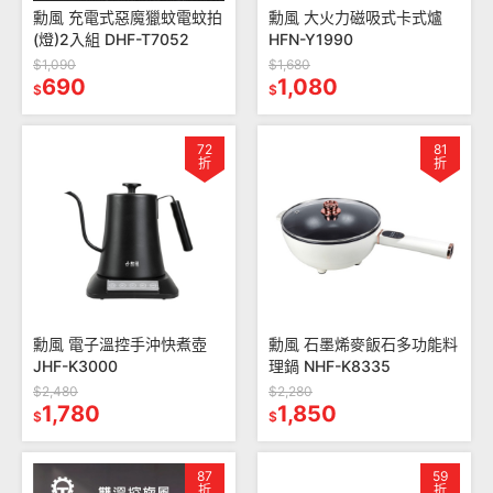
勳風 充電式惡魔獵蚊電蚊拍
勳風 大火力磁吸式卡式爐
(燈)2入組 DHF-T7052
HFN-Y1990
$1,090
$1,680
690
1,080
$
$
72
81
折
折
勳風 電子溫控手沖快煮壺
勳風 石墨烯麥飯石多功能料
JHF-K3000
理鍋 NHF-K8335
$2,480
$2,280
1,780
1,850
$
$
87
59
折
折