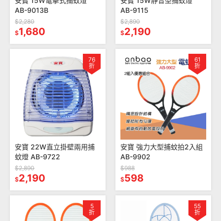
安寶 15W電擊式捕蚊燈
安寶 15W靜音型捕蚊燈
AB-9013B
AB-9115
$2,280
$2,890
1,680
2,190
$
$
76
61
折
折
安寶 22W直立掛壁兩用捕
安寶 強力大型捕蚊拍2入組
蚊燈 AB-9722
AB-9902
$2,890
$988
2,190
598
$
$
5
55
折
折