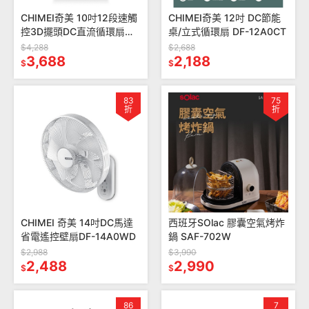
CHIMEI奇美 10吋12段速觸
CHIMEI奇美 12吋 DC節能
控3D擺頭DC直流循環扇
桌/立式循環扇 DF-12A0CT
DF-10A0CD
$4,288
$2,688
3,688
2,188
$
$
83
75
折
折
CHIMEI 奇美 14吋DC馬達
西班牙SOlac 膠囊空氣烤炸
省電遙控壁扇DF-14A0WD
鍋 SAF-702W
$2,988
$3,990
2,488
2,990
$
$
86
7