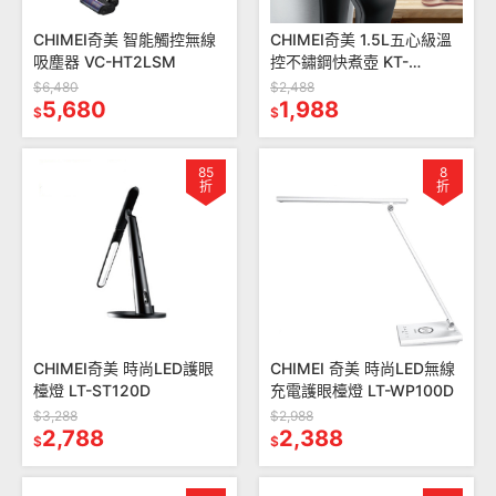
CHIMEI奇美 智能觸控無線
CHIMEI奇美 1.5L五心級溫
吸塵器 VC-HT2LSM
控不鏽鋼快煮壺 KT-
15MDT0
$6,480
$2,488
5,680
1,988
$
$
85
8
折
折
CHIMEI奇美 時尚LED護眼
CHIMEI 奇美 時尚LED無線
檯燈 LT-ST120D
充電護眼檯燈 LT-WP100D
$3,288
$2,988
2,788
2,388
$
$