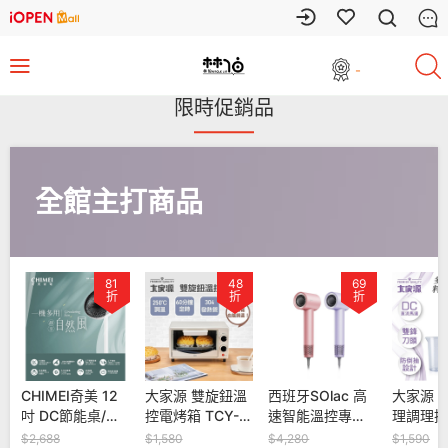
-
限時促銷品
全館主打商品
48
69
45
折
折
折
大家源 雙旋鈕溫
西班牙SOlac 高
大家源 多功能料
【安全達
控電烤箱 TCY-
速智能溫控專業
理調理攪拌棒-全
2插3P P
380801
吹風機 SD-860
配 TCY-6706
20W+QC
$1,580
$4,280
$1,590
$699