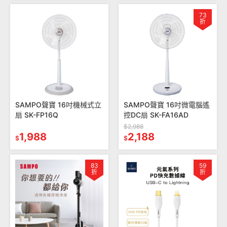
73
折
SAMPO聲寶 16吋機械式立
SAMPO聲寶 16吋微電腦遙
扇 SK-FP16Q
控DC扇 SK-FA16AD
$2,988
1,988
2,188
$
$
83
59
折
折