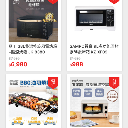
晶工 38L雙溫控旋風電烤箱
SAMPO聲寶 9L多功能溫控
+贈深烤盤 JK-8380
定時電烤箱 KZ-XF09
$7,980
$1,680
6,980
988
$
$
62
48
折
折