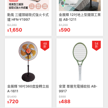
勳風 三爐頭磁吸式強火卡式
金展輝 12吋地上型擺頭工業
爐 HFN-Y1997
扇 AB-1211
$2,280
$1,299
1,650
590
$
$
48
54
折
折
金展輝 16吋360度旋轉立扇
安寶 單層充電捕蚊拍 AB-
A-1611
9917
$1,490
$888
720
488
$
$