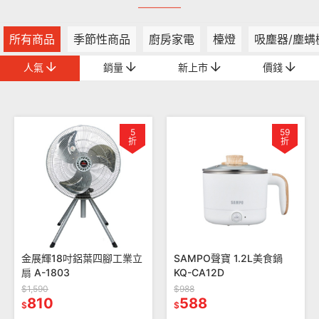
所有商品
季節性商品
廚房家電
檯燈
吸塵器/塵螨
人氣
銷量
新上市
價錢
5
59
折
折
金展輝18吋鋁葉四腳工業立
SAMPO聲寶 1.2L美食鍋
扇 A-1803
KQ-CA12D
$1,590
$988
810
588
$
$