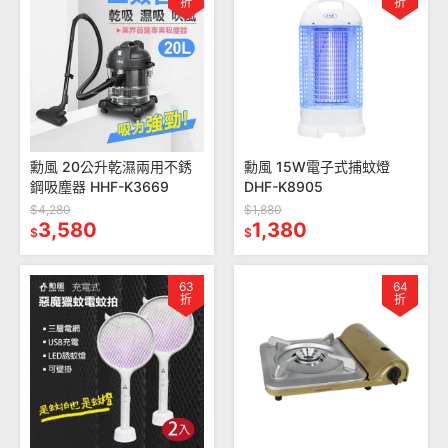
折
折
勳風 20公升乾濕兩用不銹
勳風 15W電子式捕蚊燈
鋼吸塵器 HHF-K3669
DHF-K8905
$4,280
$1,880
3,580
1,380
$
$
63
64
折
折