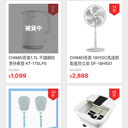
55
78
折
折
補貨中
CHIMEI奇美1.7L 不鏽鋼防
CHIMEI奇美 18吋DC馬達節
燙快煮壺 KT-17SLP0
能遙控立扇 DF-18H501
$1,980
$3,688
1,099
2,888
$
$
49
68
折
折