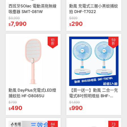
西班牙SOlac 電動濕拖無線
勳風 充電式三層小黑蚊捕蚊
吸塵器 SMT-081W
拍 DHF-T7022
$9,990
$699
7,990
290
$
$
61
59
折
折
勳風 DayPlus充電式LED燈
【買一送一】勳風 二合一充
捕蚊拍 HF-D8085U
電式8吋照明燈扇 BHF-
T00789
$799
$1,690
490
990
$
$
84
73