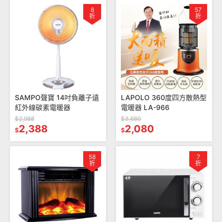
8
57
折
折
SAMPO聲寶 14吋負離子遠
LAPOLO 360度四方散熱型
紅外線碳素電暖器
電暖器 LA-966
$2,988
$3,680
2,388
2,080
$
$
58
7
折
折