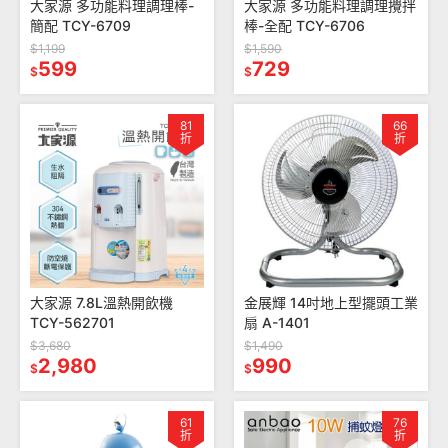
大家源 多功能料理調理棒-
大家源 多功能料理調理攪拌
簡配 TCY-6709
棒-全配 TCY-6706
$1,199
$1,590
599
729
$
$
81
66
折
折
大家源 7.8L溫熱開飲機
金展輝 14吋地上型擺頭工業
TCY-562701
扇 A-1401
$3,680
$1,490
2,980
990
$
$
61
76
折
折