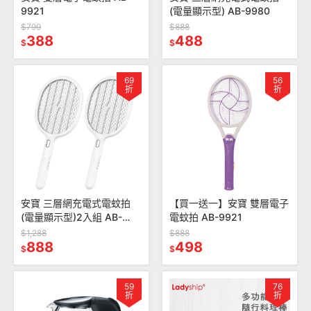
9921
(電量顯示型) AB-9980
$799
$888
388
488
$
$
69
56
折
折
安寶 三層網充電式電蚊拍
【買一送一】安寶 雙層電子
(電量顯示型)2入組 AB-
電蚊拍 AB-9921
9980
$1,288
$888
888
498
$
$
59
76
折
折