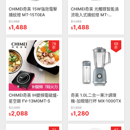
CHIMEI奇美 15W強效電擊
CHIMEI奇美 光觸媒智能渦
捕蚊燈 MT-15T0EA
流吸入式捕蚊燈 MT-
07T5SA
$1,988
$1,988
1,488
1,488
$
$
78
68
折
折
CHIMEI奇美 IH變頻電磁爐-
奇美 1.0L二合一果汁調理
星空銀 FV-13M0MT-S
機-加贈隨行杯 MX-1000TX
$2,688
$1,888
2,088
1,280
$
$
72
67