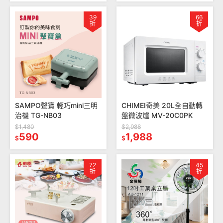
39
66
折
折
SAMPO聲寶 輕巧mini三明
CHIMEI奇美 20L全自動轉
治機 TG-NB03
盤微波爐 MV-20C0PK
$1,480
$2,988
590
1,988
$
$
72
45
折
折