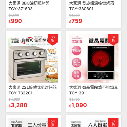
大家源 BBQ油切燒烤盤
大家源 雙旋鈕溫控電烤箱
TCY-371603
TCY-380801
$1,590
$1,580
990
759
$
$
66
61
折
折
大家源 22L旋轉式氣炸烤箱
大家源 微晶電陶爐不挑鍋具
TCY-732201
TCY-3911
$4,980
$1,790
3,280
1,090
$
$
54
57
折
折