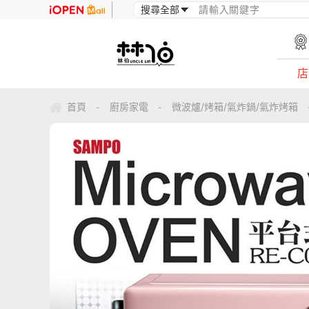
店
首頁
廚房家電
微波爐/烤箱/氣炸鍋/氣炸烤箱
-
-