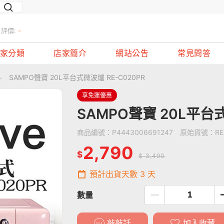
評價:
-
家分類
店家簡介
網站公告
常見問答
SAMPO聲寶 20L平台式微波爐 RE-C020PR
-
享免運優惠
SAMPO聲寶 20L平台式
商品編號：
P4443006691247
原始貨號：
RE
2,790
$
$ 3,490
預計出貨天數
3
天
數量
敲敲話
加入收藏