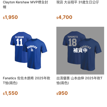
Clayton Kershaw MVP標全封
現貨 大谷翔平 31歲生日公仔
帽
1,950
4,700
$
$
補貨中
Fanatics 佐佐木朗希 2025年款
出清優惠 山本由伸 2025年款T
T恤(兩色)
恤(兩色)
1,550
950
$
$