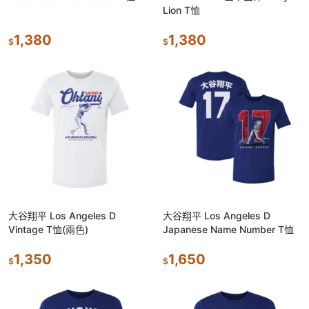
Lion T恤
1,380
1,380
$
$
大谷翔平 Los Angeles D
大谷翔平 Los Angeles D
Vintage T恤(兩色)
Japanese Name Number T恤
1,350
1,650
$
$