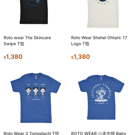
Roto wear The Skincare
Roto Wear Shohei Ohtani: 17
Swipe T恤
Logo T恤
1,380
1,380
$
$
Roto Wear 3 Tomodachi T恤
ROTO WEAR 山本由伸 Baby