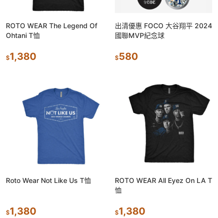
ROTO WEAR The Legend Of
出清優惠 FOCO 大谷翔平 2024
Ohtani T恤
國聯MVP紀念球
1,380
580
$
$
Roto Wear Not Like Us T恤
ROTO WEAR All Eyez On LA T
恤
1,380
1,380
$
$