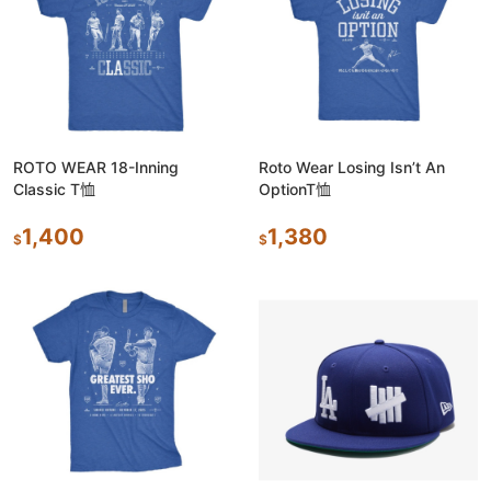
ROTO WEAR 18-Inning
Roto Wear Losing Isn’t An
Classic T恤
OptionT恤
1,400
1,380
$
$