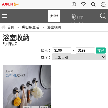
評價:
4.0 / 5.0
首頁
-
🛍️日用生活
-
浴室收納
浴室收納
共
1
個結果
價格：
排序：