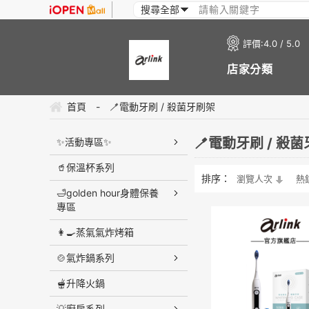
評價:
4.0 / 5.0
店家分類
首頁
-
🪥電動牙刷 / 殺菌牙刷架
🪥電動牙刷 / 殺
✨活動專區✨
🥤保溫杯系列
排序：
瀏覽人次
熱
🛁golden hour身體保養
專區
👩‍🍳蒸氣氣炸烤箱
🍲氣炸鍋系列
🫕升降火鍋
💡廚房系列