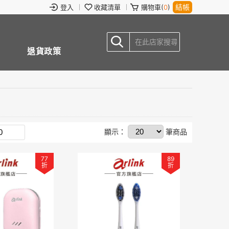
結帳
登入
收藏清單
購物車(
0
)
退貨政策
顯示：
筆商品
77
89
折
折