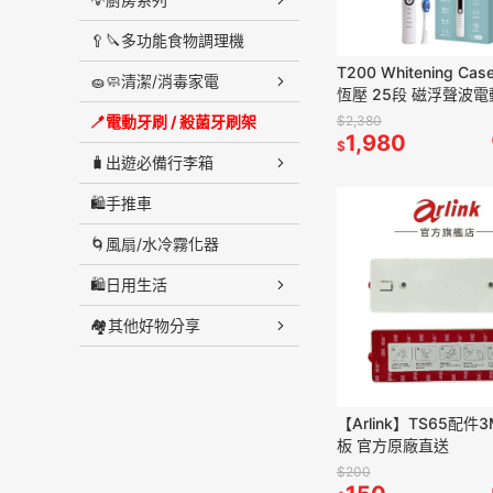
🥄🔪多功能食物調理機
T200 Whitening Ca
🧽🧼清潔/消毒家電
恆壓 25段 磁浮聲波
〔贈杜邦刷頭6入+專
$2,380
🪥電動牙刷 / 殺菌牙刷架
1,980
$
🧳出遊必備行李箱
🛍️手推車
🌀風扇/水冷霧化器
🛍️日用生活
🏘️其他好物分享
【Arlink】TS65配件
板 官方原廠直送
$200