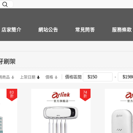
店家簡介
網站公告
常見問答
服務條款
菌牙刷架
價格區間
銷商品
上架日期
價格
83
74
折
折