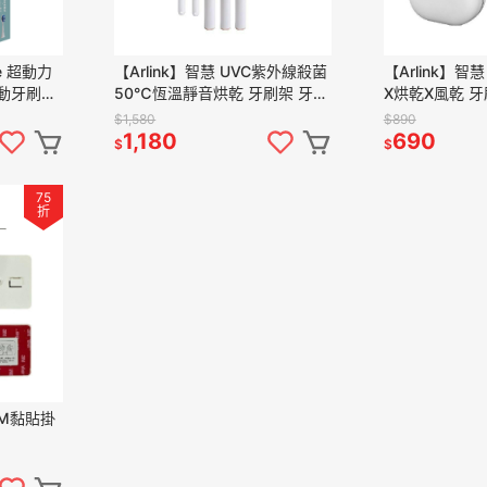
se 超動力
【Arlink】智慧 UVC紫外線殺菌
【Arlink】智
電動牙刷
50℃恆溫靜音烘乾 牙刷架 牙刷
X烘乾X風乾 
屬牙刷架〕
收納架 牙刷收納盒TS65 官方原
納盒 牙刷架 TS2
$1,580
$890
廠直送
原廠直送
1,180
690
$
$
75
折
3M黏貼掛