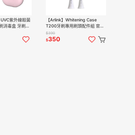
慧 UVC紫外線殺菌
【Arlink】Whitening Case
牙刷消毒盒 牙刷收
T200牙刷專用刷頭配件組 官方
2 / TS23 官方
原廠直送
$390
350
$