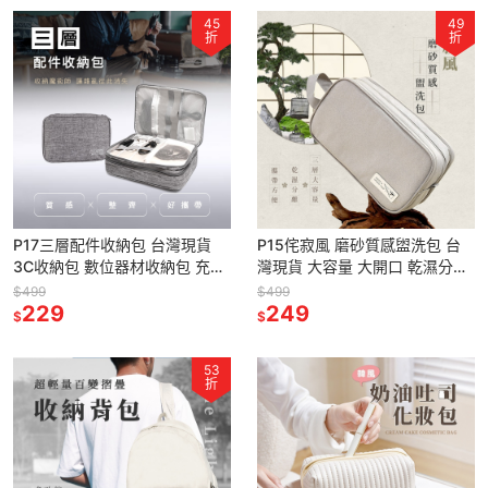
45
49
折
折
P17三層配件收納包 台灣現貨
P15侘寂風 磨砂質感盥洗包 台
3C收納包 數位器材收納包 充電
灣現貨 大容量 大開口 乾濕分離
線收納盒 防潑水 防刮 大容量 電
盥洗包 旅行收納包 盥洗手提包
$499
$499
源線材收納包 線材包
229
洗漱包 收納 手提袋
249
$
$
53
折