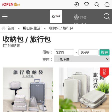
評價:
4.0 / 5.0
首頁
-
🛍️日用生活
-
收納包 / 旅行包
收納包 / 旅行包
共
11
個結果
價格：
排序：
65
折