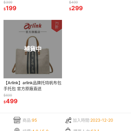
防潑水 配件包 ipad收納包 平板
包 登山後背包 雙肩包 便攜雙肩
$399
$499
保護 手提包
199
包 折疊後背包
299
$
$
71
折
補貨中
【Arlink】arlink品牌托特帆布包
手托包 官方原廠直送
$699
499
$
商品:
95
加入時間:
2023-12-20