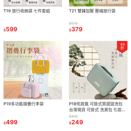
T19 旅行收納袋 七件套組
T21 雙鍊加壓 壓縮旅行袋
$579
599
379
$
$
49
折
P19多功能摺疊行李袋
P18侘寂風 可掛式質感盥洗包
台灣現貨 可掛式 洗漱包 化妝包
盥洗包 大容量 掛勾盥洗包 旅行
$499
499
盥洗包 旅行洗漱
249
$
$