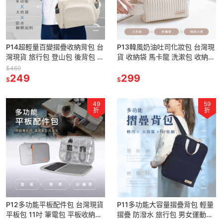
P14超輕量百變摺疊收納背包 台
P13韓風奶油吐司化妝包 台灣現
灣現貨 旅行包 登山包 後背包 防
貨 收納袋 馬卡龍 洗漱包 收納包
潑水 大容量 雙肩包 手提包 多功
化妝包 化妝品收納 收納 萬用包
$469
能摺疊包 兩用包
249
ins風 大容量
299
$
$
49
59
折
折
P12多功能平板配件包 台灣現貨
P11多功能大容量摺疊背包 輕量
平板包 11吋 筆電包 平板收納包
摺疊 防潑水 旅行包 男女運動背