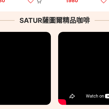
80
980
$
SATUR薩圖爾精品咖啡