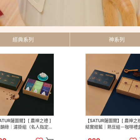
經典系列
神系列
ATUR薩圖爾】[ 農神之禮 ]
【SATUR薩圖爾】[ 農神之禮
然韻綠｜濾掛組（名人指定
結實紺藍｜熟豆組－咖啡禮盒
－咖啡禮盒 精品咖啡 咖啡
品咖啡 咖啡豆 掛耳包 濾掛包 濾
掛耳包 濾掛包 送禮
掛咖啡 送禮