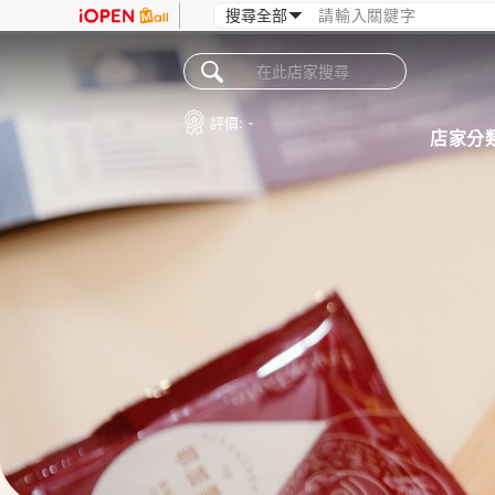
評價:
-
店家分