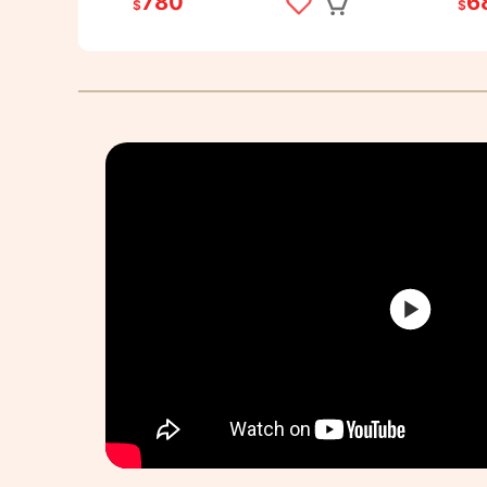
780
6
$
$