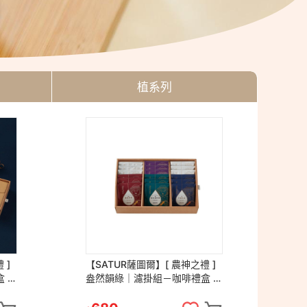
植系列
 ]
【SATUR薩圖爾】[ 農神之禮 ]
【S
 精
盎然韻綠｜濾掛組－咖啡禮盒 精
安
品咖啡 咖啡豆 咖啡 掛耳包 濾掛
包
包 伴手禮
百