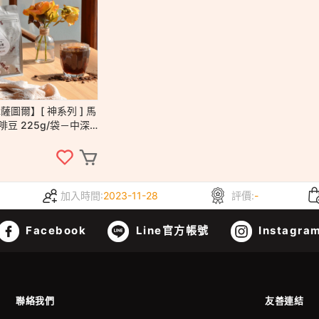
R薩圖爾】[ 神系列 ] 馬
豆 225g/袋－中深
東山 台灣咖啡 手沖 美
小農
加入時間:
2023-11-28
評價:
-
Facebook
Line官方帳號
Instagra
聯絡我們
友善連結