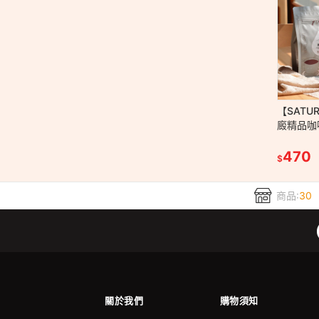
【SATU
廄精品咖啡
焙 水洗 
式 台灣
470
$
商品:
30
關於我們
購物須知