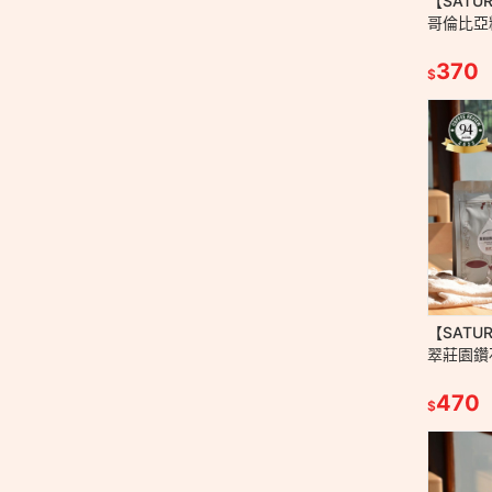
【SATU
哥倫比亞精
－中焙 水
大伴手禮
370
$
【SATU
翠莊園鑽
225g/
式 藝妓
470
$