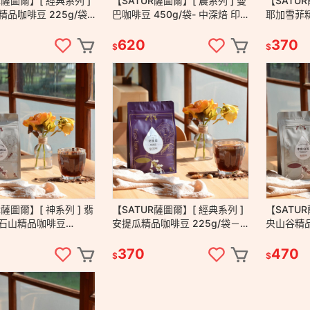
R薩圖爾】[ 經典系列 ]
【SATUR薩圖爾】[ 農系列 ] 曼
【SATUR
品咖啡豆 225g/袋
巴咖啡豆 450g/袋- 中深焙 印
耶加雪菲精
洗 手沖 美式 台灣百
尼 巴西 手沖 美式 義式 拿鐵
－中淺焙 
美式 百大
620
370
$
$
R薩圖爾】[ 神系列 ] 翡
【SATUR薩圖爾】[ 經典系列 ]
【SATUR
石山精品咖啡豆
安提瓜精品咖啡豆 225g/袋－
央山谷精品
袋－中淺焙 水洗 手沖 美
瓜地馬拉 水洗 中淺焙 手沖 美
中淺焙 水
 莊園級咖啡豆
式 台灣百大伴手禮
美式 莊園
370
470
$
$