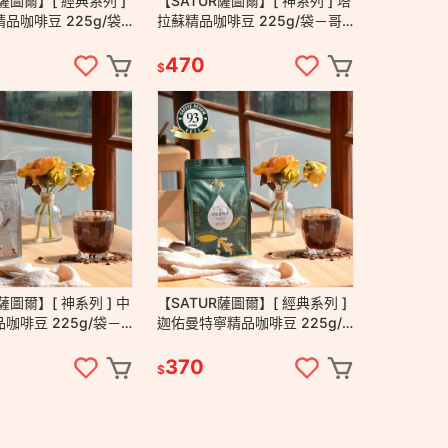
薩圖爾】[ 經典系列 ]
【SATUR薩圖爾】[ 神系列 ] 塔
品咖啡豆 225g/袋
拉蘇精品咖啡豆 225g/袋－哥
日曬 衣索比亞 手沖
斯大黎加 厭氧 中淺焙 手沖 美
伴手禮
式 莊園級咖啡豆
470
$
薩圖爾】[ 神系列 ] 中
【SATUR薩圖爾】[ 經典系列 ]
咖啡豆 225g/袋－
迦佑曼特寧精品咖啡豆 225g/
洗 哥斯大黎加 手沖
袋－中焙 濕刨 印尼 手沖 美式
級咖啡豆
台灣百大伴手禮
370
$