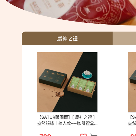
農神之禮
【SATUR薩圖爾】[ 農神之禮 ]
【S
盎然韻綠｜植人款-－咖啡禮盒
盎
精品咖啡 咖啡豆 咖啡 掛耳包 濾
款）
掛包 送禮
豆 