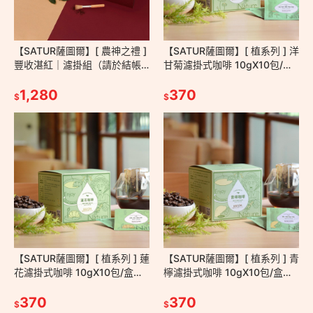
【SATUR薩圖爾】[ 農神之禮 ]
【SATUR薩圖爾】[ 植系列 ] 洋
豐收湛紅｜濾掛組（請於結帳
甘菊濾掛式咖啡 10gX10包/盒
頁面備註杯盤顏色與數量／無
－掛耳包 耳掛包 濾掛包 手沖
備註將隨機出色）－咖啡禮盒
1,280
台灣小農
370
$
$
【SATUR薩圖爾】[ 植系列 ] 蓮
【SATUR薩圖爾】[ 植系列 ] 青
花濾掛式咖啡 10gX10包/盒－
檸濾掛式咖啡 10gX10包/盒－
掛耳包 耳掛包 濾掛包 手沖 台
西西里咖啡 掛耳包 耳掛包 手沖
灣小農
370
台灣小農
370
$
$