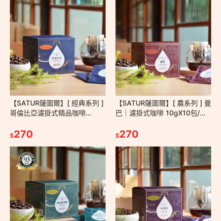
【SATUR薩圖爾】[ 經典系列 ]
【SATUR薩圖爾】[ 農系列 ] 曼
哥倫比亞濾掛式精品咖啡
巴｜濾掛式咖啡 10gX10包/盒
10gX10包/盒－掛耳包 耳掛包
- 掛耳包 耳掛包 手沖 美式 義式
手沖 台灣百大伴手禮
270
拿鐵
270
$
$