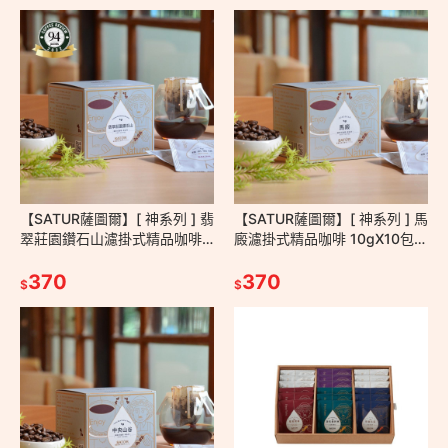
【SATUR薩圖爾】[ 神系列 ] 翡
【SATUR薩圖爾】[ 神系列 ] 馬
翠莊園鑽石山濾掛式精品咖啡
廄濾掛式精品咖啡 10gX10包/
10gX10包/盒－掛耳包 耳掛包
盒－ 掛耳包 耳掛包 濾掛包 手
手沖 莊園級咖啡豆
370
沖 台灣小農
370
$
$