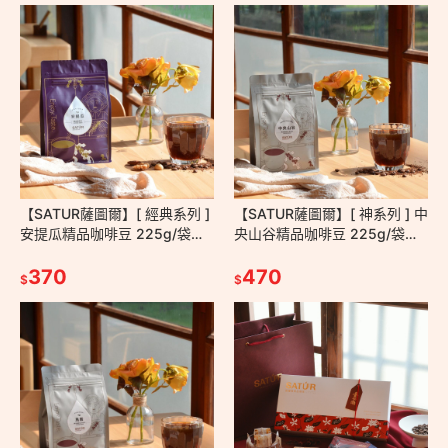
【SATUR薩圖爾】[ 經典系列 ]
【SATUR薩圖爾】[ 神系列 ] 中
安提瓜精品咖啡豆 225g/袋－
央山谷精品咖啡豆 225g/袋－
瓜地馬拉 水洗 中淺焙 手沖 美
中淺焙 水洗 哥斯大黎加 手沖
式 台灣百大伴手禮
370
美式 莊園級咖啡豆
470
$
$