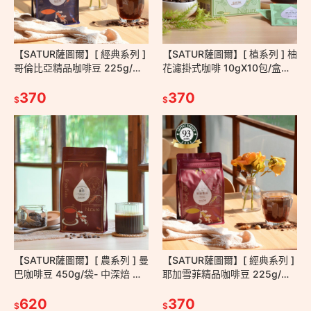
【SATUR薩圖爾】[ 經典系列 ]
【SATUR薩圖爾】[ 植系列 ] 柚
哥倫比亞精品咖啡豆 225g/袋
花濾掛式咖啡 10gX10包/盒－
－中焙 水洗 手沖 美式 台灣百
麻豆 掛耳包 耳掛包 濾掛包 手
大伴手禮
370
沖 台灣小農
370
$
$
【SATUR薩圖爾】[ 農系列 ] 曼
【SATUR薩圖爾】[ 經典系列 ]
巴咖啡豆 450g/袋- 中深焙 印
耶加雪菲精品咖啡豆 225g/袋
尼 巴西 手沖 美式 義式 拿鐵
－中淺焙 日曬 衣索比亞 手沖
620
美式 百大伴手禮
370
$
$