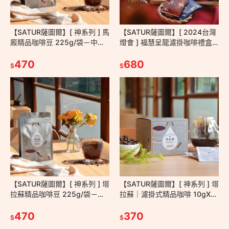
【SATUR薩圖爾】[ 神系列 ] 馬
【SATUR薩圖爾】[ 2024台灣
廄精品咖啡豆 225g/袋－中深
燈會 ] 福慧呈龍濾掛咖啡禮盒
焙 水洗 東山 台灣咖啡 手沖 美
｜10gX16包/組
式 台灣小農
470
680
$
$
【SATUR薩圖爾】[ 神系列 ] 塔
【SATUR薩圖爾】[ 神系列 ] 塔
拉蘇精品咖啡豆 225g/袋－哥
拉蘇｜濾掛式精品咖啡 10gX10
斯大黎加 厭氧 中淺焙 手沖 美
包/盒－掛耳包 耳掛包 手沖 莊
式 莊園級咖啡豆
470
園級咖啡豆
370
$
$