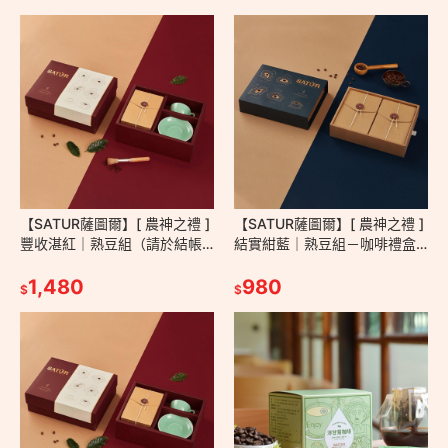
【SATUR薩圖爾】[ 農神之禮 ]
【SATUR薩圖爾】[ 農神之禮 ]
豐收湛紅｜熟豆組（請於結帳
結實紺藍｜熟豆組－咖啡禮盒
頁面備註杯盤顏色與數量／無
精品咖啡 咖啡豆 掛耳包 濾掛包
備註將隨機出色）－咖啡禮盒
1,480
濾掛咖啡 送禮
980
$
$