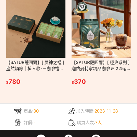
【SATUR薩圖爾】[ 農神之禮 ]
【SATUR薩圖爾】[ 經典系列 ]
盎然韻綠｜植人款-－咖啡禮盒
迦佑曼特寧精品咖啡豆 225g/
精品咖啡 咖啡豆 咖啡 掛耳包
袋－中焙 濕刨 印尼 手沖 美式
濾掛包 送禮
780
台灣百大伴手禮
370
$
$
商品:
30
加入時間:
2023-11-28
評價:
-
購買人次:
7人