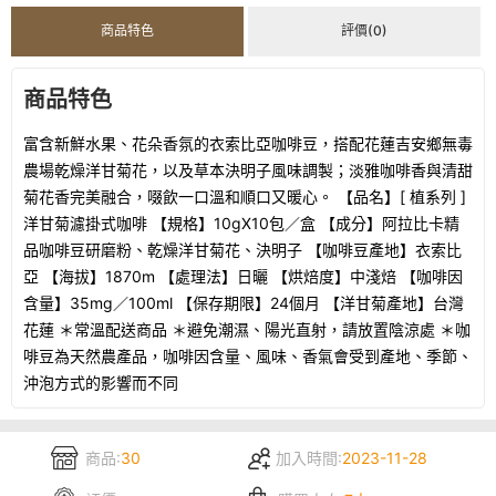
商品特色
評價(0)
商品特色
富含新鮮水果、花朵香氛的衣索比亞咖啡豆，搭配花蓮吉安鄉無毒
農場乾燥洋甘菊花，以及草本決明子風味調製；淡雅咖啡香與清甜
菊花香完美融合，啜飲一口溫和順口又暖心。 【品名】[ 植系列 ]
洋甘菊濾掛式咖啡 【規格】10gX10包／盒 【成分】阿拉比卡精
品咖啡豆研磨粉、乾燥洋甘菊花、決明子 【咖啡豆產地】衣索比
亞 【海拔】1870m 【處理法】日曬 【烘焙度】中淺焙 【咖啡因
含量】35mg／100ml 【保存期限】24個月 【洋甘菊產地】台灣
花蓮 ＊常溫配送商品 ＊避免潮濕、陽光直射，請放置陰涼處 ＊咖
啡豆為天然農產品，咖啡因含量、風味、香氣會受到產地、季節、
沖泡方式的影響而不同
商品:
30
加入時間:
2023-11-28