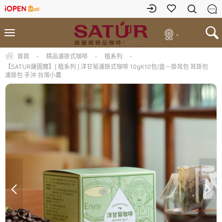
-
首頁
-
精品濾掛式咖啡
-
植系列
-
【SATUR薩圖爾】[ 植系列 ] 洋甘菊濾掛式咖啡 10gX10包/盒－掛耳包 耳掛包
濾掛包 手沖 台灣小農