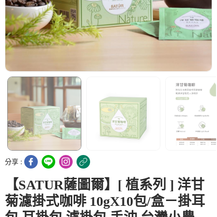
分享 :
【SATUR薩圖爾】[ 植系列 ] 洋甘
菊濾掛式咖啡 10gX10包/盒－掛耳