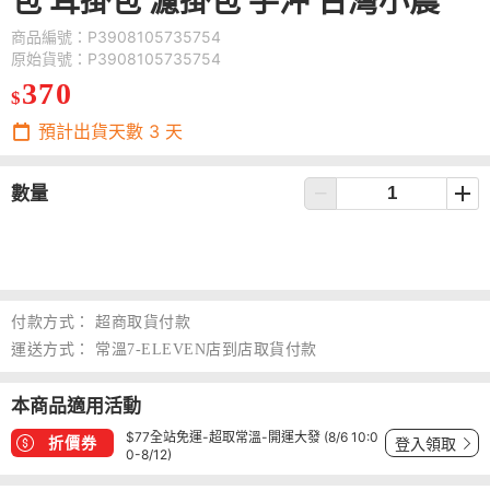
包 耳掛包 濾掛包 手沖 台灣小農
商品編號：P3908105735754
原始貨號：P3908105735754
370
$
預計出貨天數
3
天
數量
付款方式：
超商取貨付款
運送方式：
常溫7-ELEVEN店到店取貨付款
本商品適用活動
$77全站免運-超取常溫-開運大發 (8/6 10:0
折價券
登入領取
0-8/12)