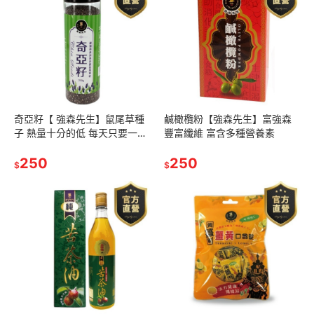
奇亞籽【 強森先生】鼠尾草種
鹹橄欖粉【強森先生】富強森
子 熱量十分的低 每天只要一小
豐富纖維 富含多種營養素
撮
250
250
$
$