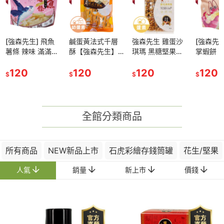
[強森先生] 飛魚
鹹蛋黃法式千層
強森先生 雞蛋沙
[強森先生
薯條 辣味 滿滿鮮
酥【強森先生】
琪瑪 黑糖堅果口
掌蝦餅 
味 酥脆可口 辦公
酥中帶脆 讓人一
味 宮庭點心 鬆軟
＂大片 
室零食
120
口接一口 停不下
120
可口 低甜度
120
酥脆可口
120
$
$
$
$
來的鹹蛋黃 獨立
小包裝 聊天聚會
超適合
全館分類商品
所有商品
NEW新品上市
石虎彩繪存錢筒罐
花生/堅果
人氣
銷量
新上市
價錢