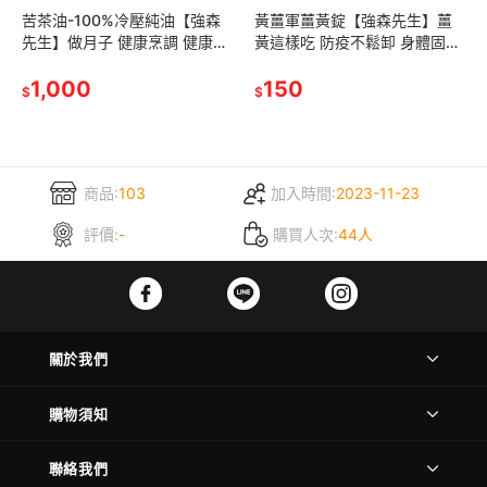
苦茶油-100%冷壓純油【強森
黃薑軍薑黃錠【強森先生】薑
先生】做月子 健康烹調 健康美
黃這樣吃 防疫不鬆卸 身體固勇
食 最佳養生食用油
添加檸檬C 保健聖品
1,000
150
$
$
商品:
103
加入時間:
2023-11-23
評價:
-
購買人次:
44人
關於我們
購物須知
聯絡我們