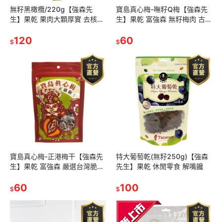
無籽黑橄欖/220g【強森先
寶島真心梅-嘸籽Q梅【強森先
生】果乾 果肉大顆厚實 去核更
生】果乾 富強森 無籽梅肉 古法
加方便 多種維生素
製作 去籽好食用 含鹽量少不死
120
60
鹹 孕媽咪解膩好夥伴
$
$
寶島真心梅-正港梅干【強森先
特大葡萄乾(無籽250g)【強森
生】果乾 富強森 嚴選台灣脆綠
先生】果乾 休閒零食 解嘴饞
梅子 酸甜夠味 入喉不死鹹 正港
台灣味 暈車來一顆
60
100
$
$