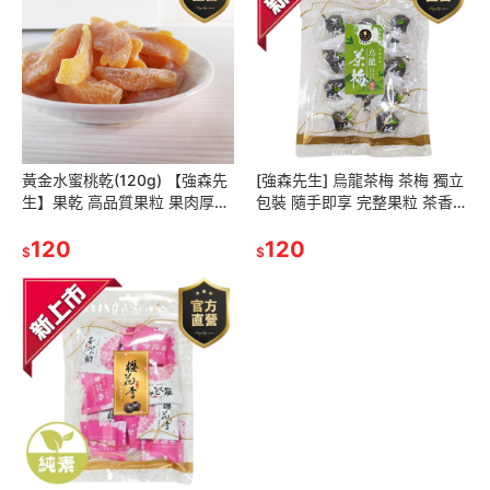
黃金水蜜桃乾(120g) 【強森先
[強森先生] 烏龍茶梅 茶梅 獨立
生】果乾 高品質果粒 果肉厚實
包裝 隨手即享 完整果粒 茶香入
水蜜桃乾
味
120
120
$
$