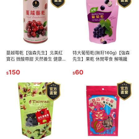
蔓越莓乾【強森先生】北美紅
特大葡萄乾(無籽160g)【強森
寶石 微酸帶甜 天然養生 健康加
先生】果乾 休閒零食 解嘴饞
倍
150
60
$
$