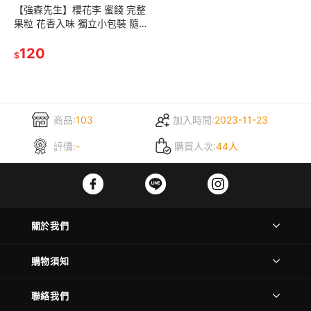
【強森先生】櫻花李 蜜餞 完整
果粒 花香入味 獨立小包裝 隨手
即享
120
$
商品:
103
加入時間:
2023-11-23
評價:
-
購買人次:
44人
關於我們
購物須知
聯絡我們