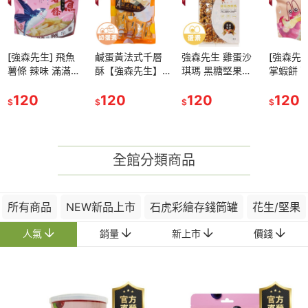
[強森先生] 飛魚
鹹蛋黃法式千層
強森先生 雞蛋沙
[強森先生
薯條 辣味 滿滿鮮
酥【強森先生】
琪瑪 黑糖堅果口
掌蝦餅 
味 酥脆可口 辦公
酥中帶脆 讓人一
味 宮庭點心 鬆軟
＂大片 
室零食
120
口接一口 停不下
120
可口 低甜度
120
酥脆可口
120
$
$
$
$
來的鹹蛋黃 獨立
小包裝 聊天聚會
超適合
全館分類商品
所有商品
NEW新品上市
石虎彩繪存錢筒罐
花生/堅果
人氣
銷量
新上市
價錢