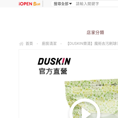
店家分類
首頁
廚房清潔
【DUSKIN樂清】魔術去污刷球(1
-
-