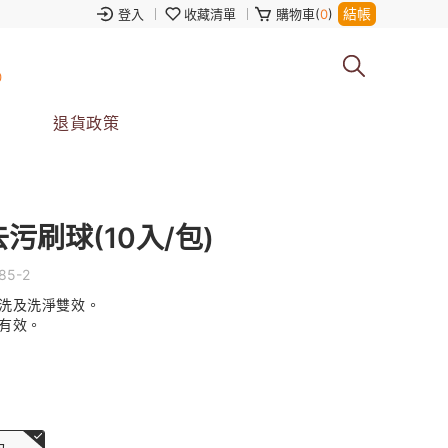
結帳
登入
收藏清單
購物車(
0
)
0
退貨政策
污刷球(10入/包)
85-2
洗及洗淨雙效。
有效。