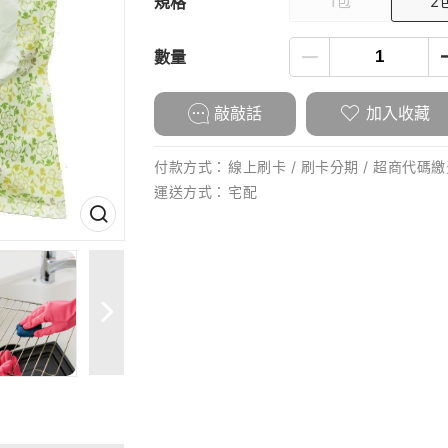
規格
1包
2
數量
敲敲話
加入收藏
付款方式：
線上刷卡 / 刷卡分期 / 超商代碼繳費
運送方式：
宅配