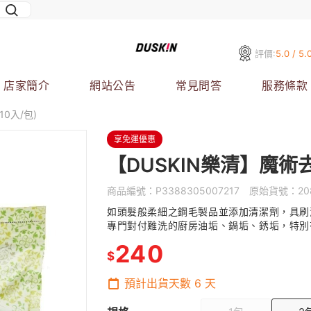
評價:
5.0 / 5.
店家簡介
網站公告
常見問答
服務條款
0入/包)
享免運優惠
【DUSKIN樂清】魔術去
商品編號：
P3388305007217
原始貨號：
20
如頭髮般柔細之鋼毛製品並添加清潔劑，具刷
專門對付難洗的廚房油垢、鍋垢、銹垢，特別
240
$
預計出貨天數
6
天