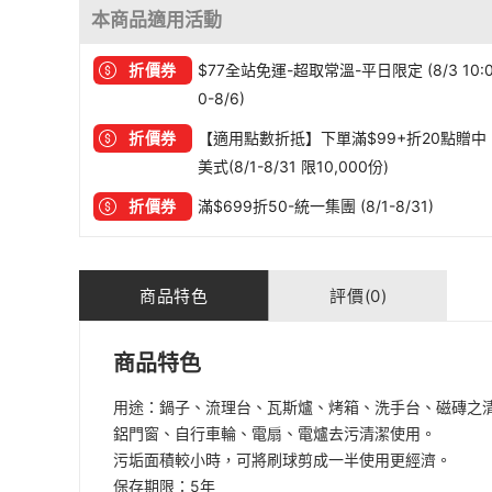
本商品適用活動
折價券
$77全站免運-超取常溫-平日限定 (8/3 10:
0-8/6)
折價券
【適用點數折抵】下單滿$99+折20點贈中
美式(8/1-8/31 限10,000份)
折價券
滿$699折50-統一集團 (8/1-8/31)
商品特色
評價(0)
商品特色
用途：鍋子、流理台、瓦斯爐、烤箱、洗手台、磁磚之
鋁門窗、自行車輪、電扇、電爐去污清潔使用。
污垢面積較小時，可將刷球剪成一半使用更經濟。
保存期限：5年