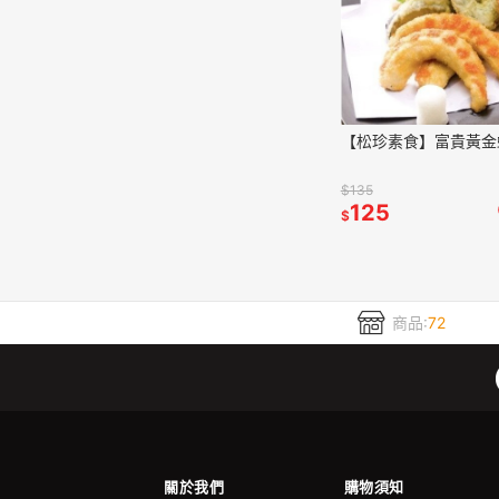
【松珍素食】富貴黃金
$135
125
$
商品:
72
關於我們
購物須知