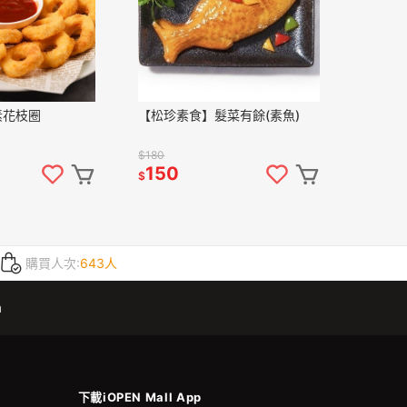
素花枝圈
【松珍素食】髮菜有餘(素魚)
$180
150
$
購買人次:
643人
m
下載iOPEN Mall App