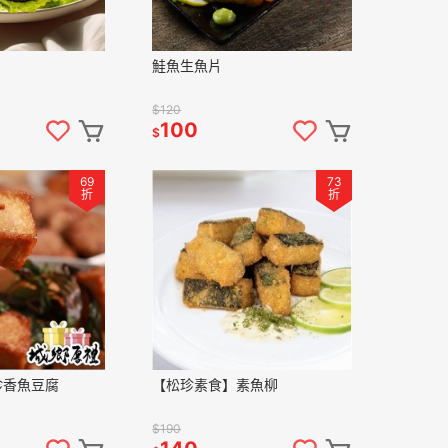
鮭魚生魚片
$120
100
$
69
73
折
折
珍香魚豆腐
【松珍素食】素魚柳
$190