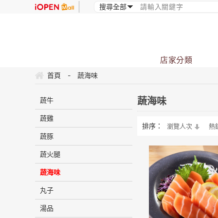
店家分類
首頁
-
蔬海味
蔬海味
蔬牛
蔬雞
排序：
瀏覽人次
熱
蔬豚
蔬火腿
蔬海味
丸子
湯品