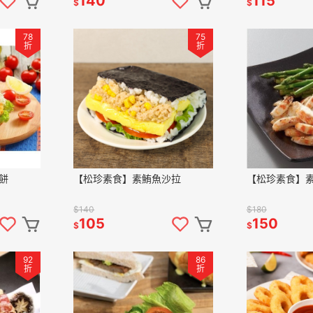
140
115
$
$
78
75
折
折
餅
【松珍素食】素鮪魚沙拉
【松珍素食】
$140
$180
105
150
$
$
92
86
折
折