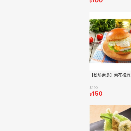
100
$
【松珍素食】素花枝蝦
$190
150
$