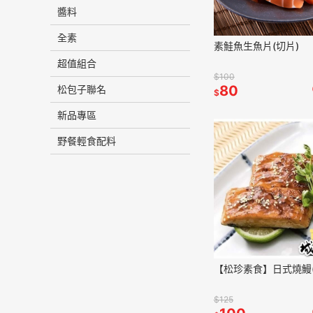
醬料
全素
素鮭魚生魚片(切片)
超值組合
$100
80
松包子聯名
$
新品專區
野餐輕食配料
【松珍素食】日式燒鰻(
$125