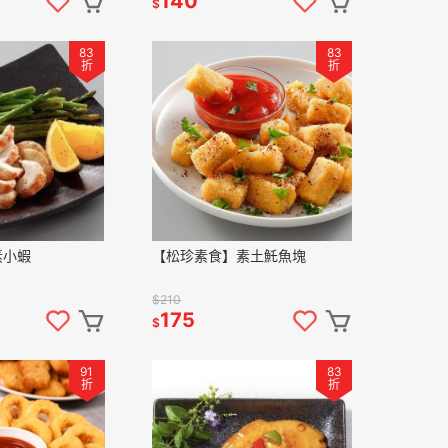
140
$
83
83
折
折
素小蝦
【松珍素食】素土魠魚塊
$210
175
$
91
83
折
折