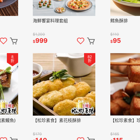
海鮮饗宴料理套組
鱈魚酥排
$1,200
$110
999
95
$
$
8
82
折
折
素鰻魚)
【松珍素食】素花枝酥排
【松珍素食】
$170
$165