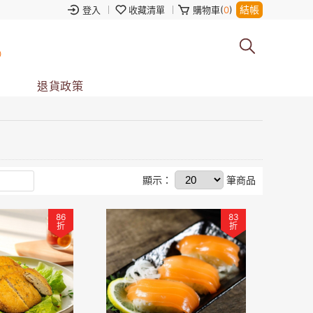
結帳
登入
收藏清單
購物車(
0
)
0
退貨政策
顯示：
筆商品
86
83
折
折