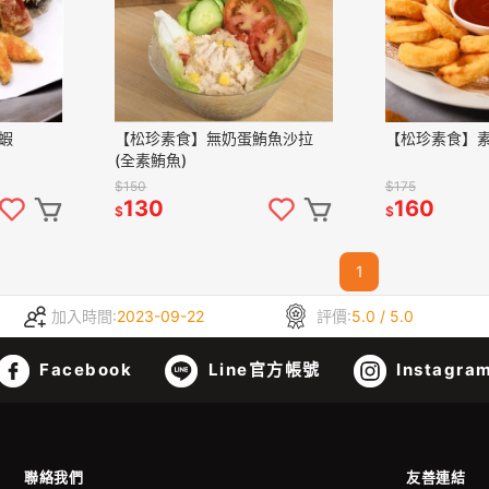
蝦
【松珍素食】無奶蛋鮪魚沙拉
【松珍素食】
(全素鮪魚)
$150
$175
130
160
$
$
1
加入時間:
2023-09-22
評價:
5.0 / 5.0
Facebook
Line官方帳號
Instagra
聯絡我們
友善連結