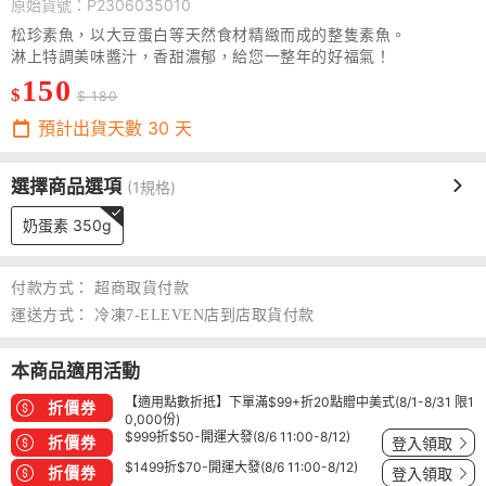
原始貨號：P2306035010
松珍素魚，以大豆蛋白等天然食材精緻而成的整隻素魚。
淋上特調美味醬汁，香甜濃郁，給您一整年的好福氣！
150
$
$ 180
預計出貨天數
30
天
選擇商品選項
(1規格)
奶蛋素 350g
付款方式：
超商取貨付款
運送方式：
冷凍7-ELEVEN店到店取貨付款
本商品適用活動
【適用點數折抵】下單滿$99+折20點贈中美式(8/1-8/31 限1
折價券
0,000份)
$999折$50-開運大發(8/6 11:00-8/12)
折價券
登入領取
$1499折$70-開運大發(8/6 11:00-8/12)
折價券
登入領取