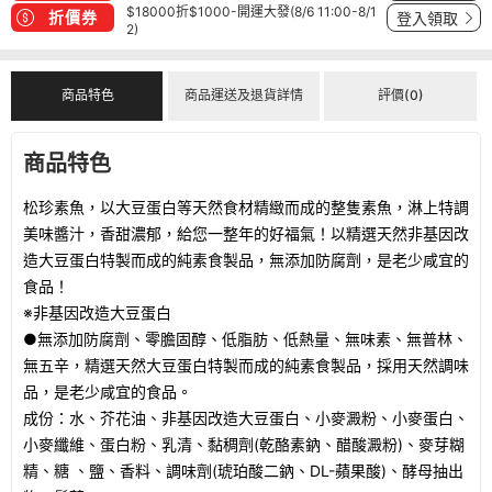
$18000折$1000-開運大發(8/6 11:00-8/1
折價券
登入領取
2)
商品特色
商品運送及退貨詳情
評價(0)
商品特色
松珍素魚，以大豆蛋白等天然食材精緻而成的整隻素魚，淋上特調
美味醬汁，香甜濃郁，給您一整年的好福氣！以精選天然非基因改
造大豆蛋白特製而成的純素食製品，無添加防腐劑，是老少咸宜的
食品！
※非基因改造大豆蛋白
●無添加防腐劑、零膽固醇、低脂肪、低熱量、無味素、無普林、
無五辛，精選天然大豆蛋白特製而成的純素食製品，採用天然調味
品，是老少咸宜的食品。
成份：水、芥花油、非基因改造大豆蛋白、小麥澱粉、小麥蛋白、
小麥纖維、蛋白粉、乳清、黏稠劑(乾酪素鈉、醋酸澱粉)、麥芽糊
精、糖 、鹽、香料、調味劑(琥珀酸二鈉、DL-蘋果酸)、酵母抽出