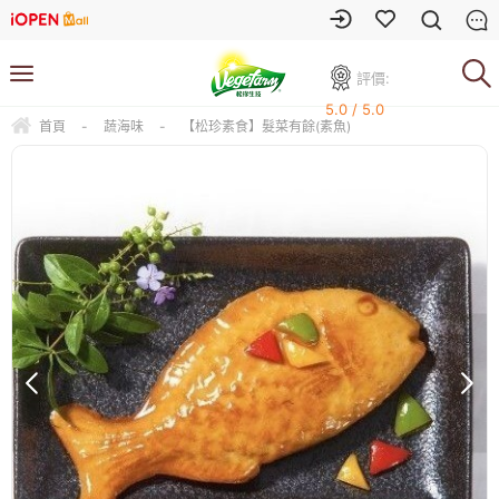
評價:
5.0 / 5.0
首頁
-
蔬海味
-
【松珍素食】髮菜有餘(素魚)