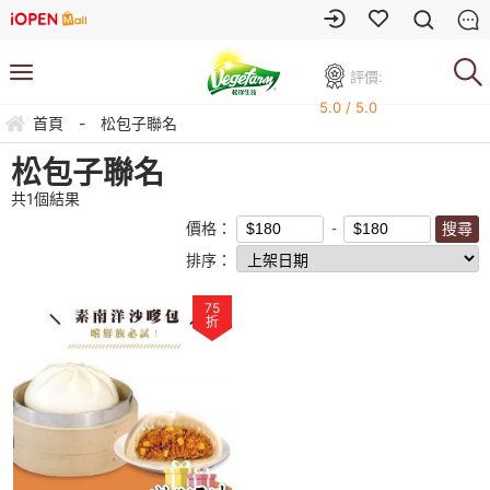
評價:
5.0 / 5.0
首頁
-
松包子聯名
松包子聯名
共
1
個結果
價格：
排序：
75
折