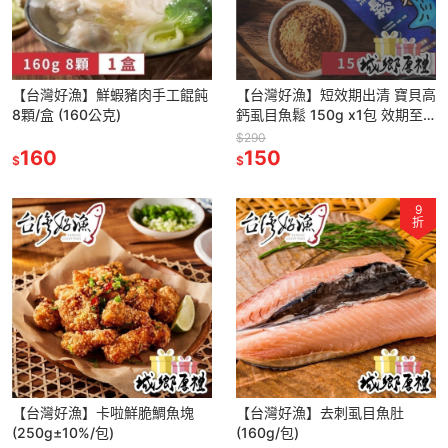
【台灣好漁】鮮蝦豬肉手工餛飩
【台灣好漁】短效期出清 寶貝高
8顆/盒 (160公克)
鈣虱目魚鬆 150g x1包 效期至
2025/05/22
$290
160
150
$
$
9
折
【台灣好漁】卡啦鮮脆鯛魚塊
【台灣好漁】去刺虱目魚肚
(250g±10%/包)
(160g/包)