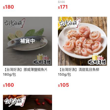
$190
180
171
$
$
補貨中
【台灣好漁】挪威薄鹽鯖魚片
【台灣好漁】清甜虱目魚柳
180g/包
150g/包
160
105
$
$