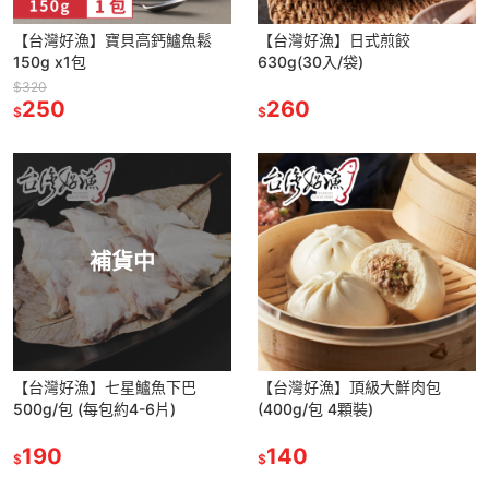
【台灣好漁】寶貝高鈣鱸魚鬆
【台灣好漁】日式煎餃
150g x1包
630g(30入/袋)
$320
250
260
$
$
補貨中
【台灣好漁】七星鱸魚下巴
【台灣好漁】頂級大鮮肉包
500g/包 (每包約4-6片)
(400g/包 4顆裝)
190
140
$
$