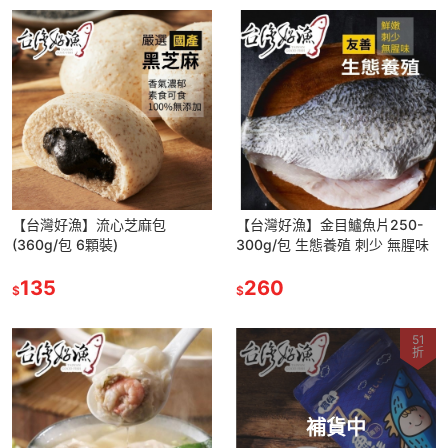
【台灣好漁】流心芝麻包
【台灣好漁】金目鱸魚片250-
(360g/包 6顆裝)
300g/包 生態養殖 刺少 無腥味
135
260
$
$
51
折
補貨中