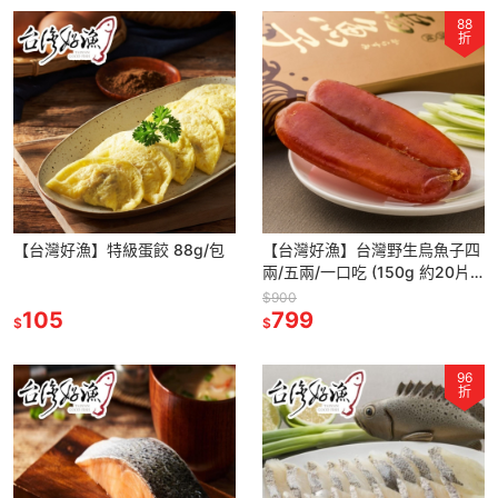
88
折
【台灣好漁】特級蛋餃 88g/包
【台灣好漁】台灣野生烏魚子四
兩/五兩/一口吃 (150g 約20片/
包) 年菜 伴手禮 過年送禮
$900
105
799
$
$
96
折