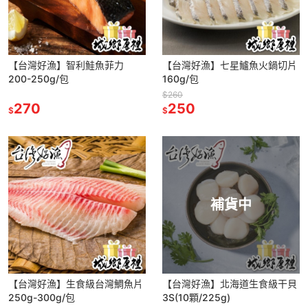
【台灣好漁】智利鮭魚菲力
【台灣好漁】七星鱸魚火鍋切片
200-250g/包
160g/包
$260
270
250
$
$
補貨中
【台灣好漁】生食級台灣鯛魚片
【台灣好漁】北海道生食級干貝
250g-300g/包
3S(10顆/225g)