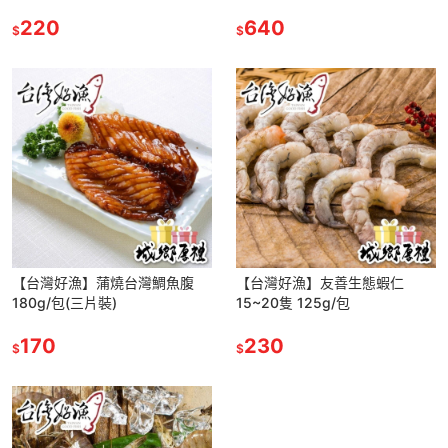
220
640
$
$
【台灣好漁】蒲燒台灣鯛魚腹
【台灣好漁】友善生態蝦仁
180g/包(三片裝)
15~20隻 125g/包
170
230
$
$