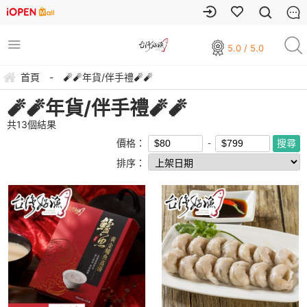
5.0 / 5.0
首頁
-
🧨🧨年貨/伴手禮🧨🧨
🧨🧨年貨/伴手禮🧨🧨
共
13
個結果
價格：
排序：