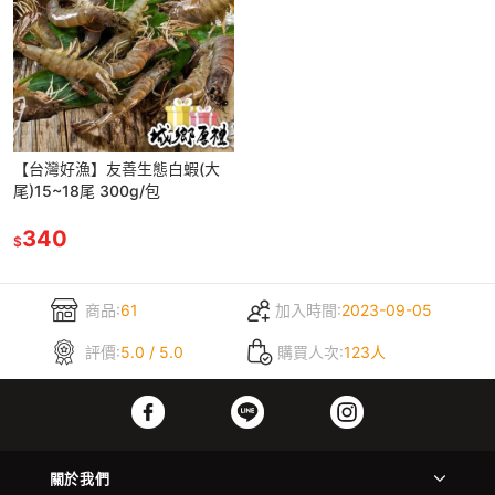
【台灣好漁】友善生態白蝦(大
尾)15~18尾 300g/包
340
$
商品:
61
加入時間:
2023-09-05
評價:
5.0 / 5.0
購買人次:
123人
關於我們