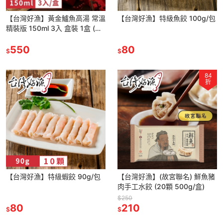
【台灣好漁】黃金鱸魚高湯 常溫
【台灣好漁】特級魚餃 100g/包
精裝版 150ml 3入 盒裝 1盒 (共
3入)
550
80
$
$
84
折
【台灣好漁】特級蝦餃 90g/包
【台灣好漁】(故宮聯名) 鮮魚豬
肉手工水餃 (20顆 500g/盒)
$250
80
210
$
$