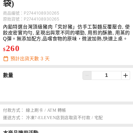
袋)
商品編號：P2744108930265
原始貨號：P2744108930265
內餡特選台灣頂級豬肉「究好豬」
仿手工製麵反覆壓合, 使
餃皮密實均勻, 呈現出與眾不同的嚼勁, 用煎的酥脆, 用蒸的
Q彈。
無添加配方,品嚐食物的原味，
微波加熱,快速上桌。
260
$
預計出貨天數
3
天
數量
付款方式：
線上刷卡 / ATM 轉帳
運送方式：
冷凍7-ELEVEN店到店取貨不付款 / 宅配
本商品適用活動