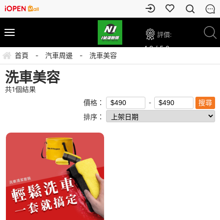
評價:
4.9 / 5.0
首頁
-
汽車周邊
-
洗車美容
洗車美容
共
1
個結果
價格：
排序：