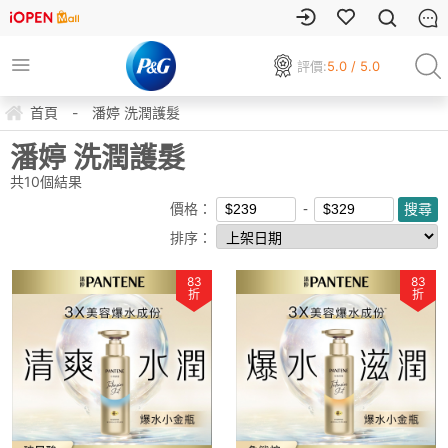
評價:
5.0 / 5.0
首頁
-
潘婷 洗潤護髮
潘婷 洗潤護髮
共
10
個結果
價格：
排序：
83
83
折
折