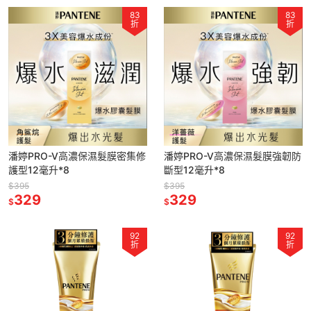
83
83
折
折
潘婷PRO-V高濃保濕髮膜密集修
潘婷PRO-V高濃保濕髮膜強韌防
護型12毫升*8
斷型12毫升*8
$395
$395
329
329
$
$
92
92
折
折