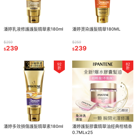
潘婷乳液修護護髮精華素180ml
潘婷燙染護髮精華180ML
$259
$259
239
239
$
$
92
82
折
折
潘婷多效損傷護髮精華素180ml
潘婷護髮膠囊精華油經典柑橘香
0.7MLx25