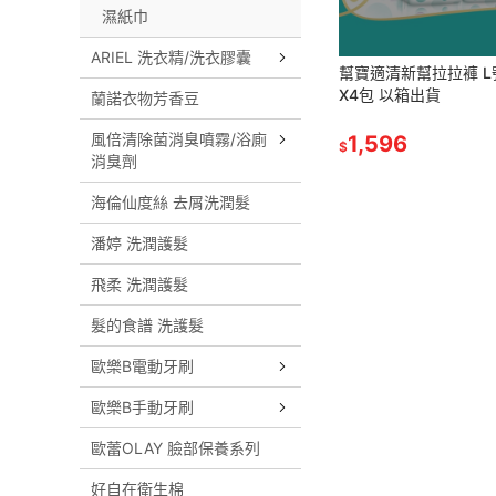
濕紙巾
ARIEL 洗衣精/洗衣膠囊
幫寶適清新幫拉拉褲 L
X4包 以箱出貨
蘭諾衣物芳香豆
風倍清除菌消臭噴霧/浴廁
1,596
$
消臭劑
海倫仙度絲 去屑洗潤髮
潘婷 洗潤護髮
飛柔 洗潤護髮
髮的食譜 洗護髮
歐樂B電動牙刷
歐樂B手動牙刷
歐蕾OLAY 臉部保養系列
好自在衛生棉