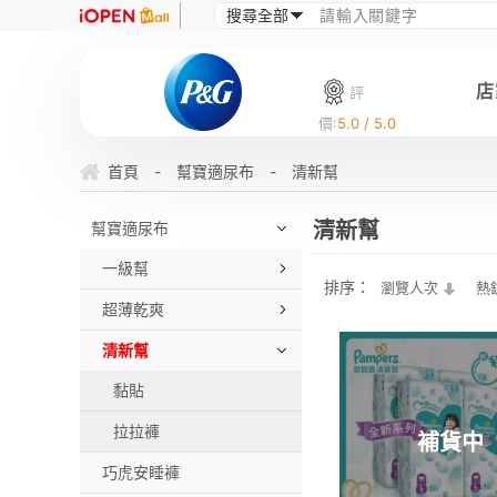
店
評
價:
5.0 / 5.0
首頁
-
幫寶適尿布
-
清新幫
清新幫
幫寶適尿布
一級幫
排序：
瀏覽人次
熱
超薄乾爽
清新幫
黏貼
拉拉褲
補貨中
巧虎安睡褲