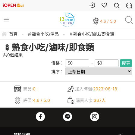
4.6 / 5.0
首頁
-
🍖熟食小吃/湯品
-
🍢熟食小吃/滷味/即食類
🍢熟食小吃/滷味/即食類
共
0
個結果
價格：
排序：
商品:
0
加入時間:
2023-08-18
評價:
4.6 / 5.0
購買人次:
367人
關於我們