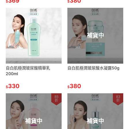
369
380
$
$
補貨中
自白肌極潤玻尿酸精華乳
自白肌極潤玻尿酸水凝露50g
200ml
330
380
$
$
85
83
折
折
補貨中
補貨中