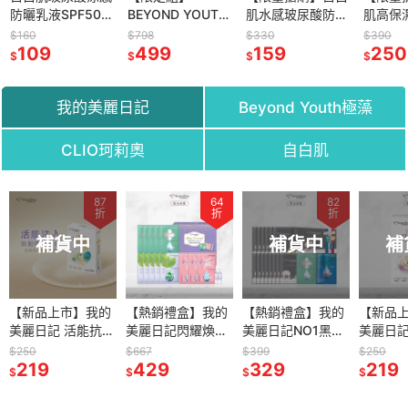
防曬乳液SPF50+
BEYOND YOUTH
肌水感玻尿酸防曬
肌高保
PA+++
極藻臻藏得獎禮盒
凝露 SPF50+
隔離乳
$160
$798
$330
$390
109
11入 (效期：
499
PA++++ 50g (效
159
SPF50
250
$
$
$
$
2027/03/01)
期：2027/04/01)
0g (
2027/0
我的美麗日記
Beyond Youth極藻
CLIO珂莉奧
自白肌
62
87
78
64
79
82
65
折
折
折
折
折
折
折
補貨中
補貨中
補貨中
補貨中
補
補
組】
【新品上市】我的
【新品上市】
【熱銷禮盒】我的
BEYOND YOUTH
【熱銷禮盒】我的
BEYOND YOUTH
【新品
CLIO珂
D YOUTH
美麗日記 活能抗老
【BEYOND
美麗日記閃耀煥新
全能賦活青春潔顏
美麗日記NO1黑珍
青春璀璨得獎禮盒
美麗日記
黑防水
藏得獎禮盒
淨亮面膜5入
YOUTH】 PRO超
超能禮盒組(共13
147g
珠保濕煥白禮盒16
11入
緊緻面膜
超激細紅蓋
$250
$380
$667
$750
$399
$910
$250
$380
效期：
219
能舒緩精華面膜4
299
片面膜+2支安瓶)
429
599
入 (效期：
329
599
#02)
219
342
$
$
$
$
$
$
$
$
/01)
入
(效期：
2027/03/01)
2027/02/01)