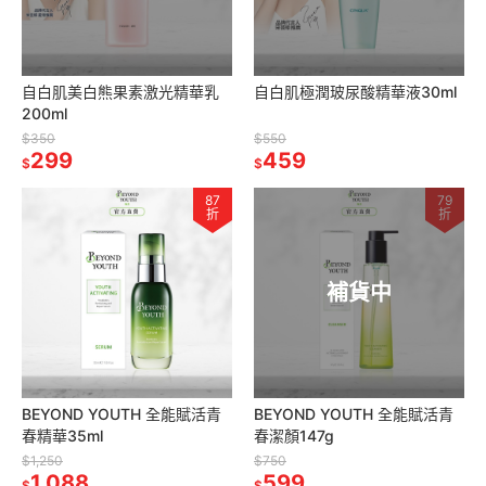
自白肌美白熊果素激光精華乳
自白肌極潤玻尿酸精華液30ml
200ml
$350
$550
299
459
$
$
87
79
折
折
補貨中
BEYOND YOUTH 全能賦活青
BEYOND YOUTH 全能賦活青
春精華35ml
春潔顏147g
$1,250
$750
1,088
599
$
$