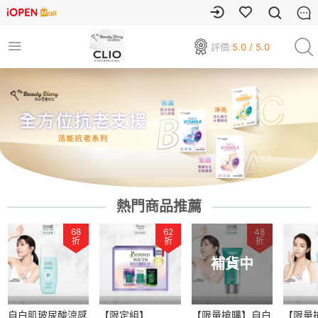
評價:
5.0 / 5.0
熱門商品推薦
68
62
48
折
折
折
補貨中
自白肌玻尿酸涼感
【限定組】
【限量搶購】自白
【限量