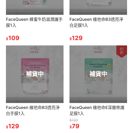
FaceQueen 蜂蜜牛奶滋潤護手
FaceQueen 維他命B3透亮淨
膜1入
白足膜1入
109
129
$
$
61
折
補貨中
補貨中
FaceQueen 維他命B3透亮淨
FaceQueen 維他命E深層修護
白手膜1入
足膜1入
$129
129
79
$
$