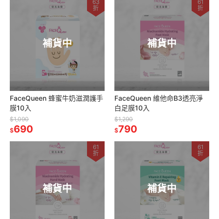
63
61
折
折
補貨中
補貨中
FaceQueen 蜂蜜牛奶滋潤護手
FaceQueen 維他命B3透亮淨
膜10入
白足膜10入
$1,090
$1,290
690
790
$
$
61
61
折
折
補貨中
補貨中