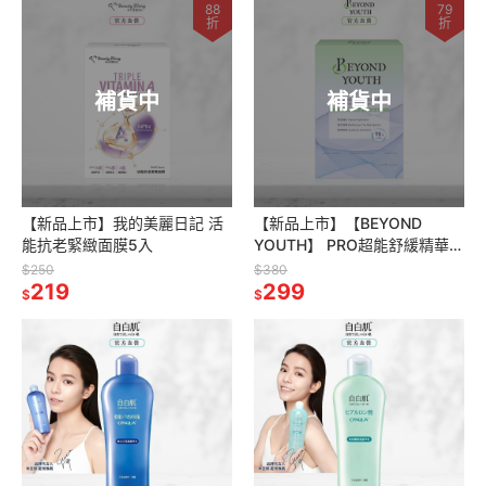
88
79
折
折
補貨中
補貨中
【新品上市】我的美麗日記 活
【新品上市】【BEYOND
能抗老緊緻面膜5入
YOUTH】 PRO超能舒緩精華面
膜4入
$250
$380
219
299
$
$