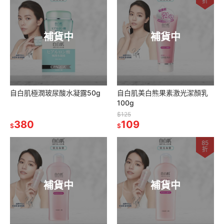
折
補貨中
補貨中
自白肌極潤玻尿酸水凝露50g
自白肌美白熊果素激光潔顏乳
100g
$125
380
109
$
$
85
折
補貨中
補貨中