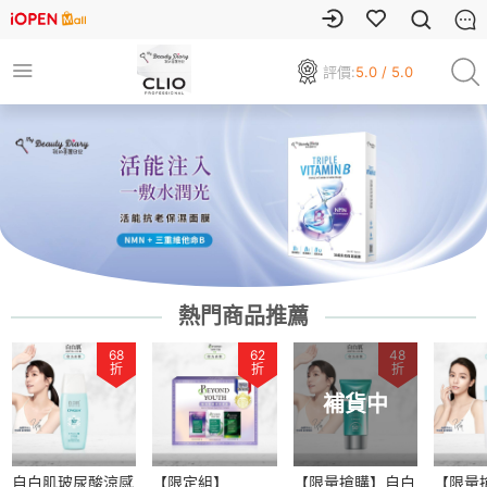
評價:
5.0 / 5.0
熱門商品推薦
68
62
48
折
折
折
補貨中
自白肌玻尿酸涼感
【限定組】
【限量搶購】自白
【限量