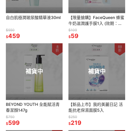
自白肌極潤玻尿酸精華液30ml
【限量搶購】FaceQueen 蜂蜜
牛奶滋潤護手膜1入 (效期：
2026/02/01)
$550
$109
459
59
$
$
8
88
折
折
補貨中
補貨中
BEYOND YOUTH 全能賦活青
【新品上市】我的美麗日記 活
春潔顏147g
能抗老保濕面膜5入
$750
$250
599
219
$
$