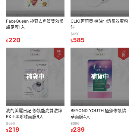
FaceQueen 神奇去角質雙效煥
CLIO珂莉奧 控油勻透長效蜜粉
膚足膜1入
餅
$650
220
585
$
$
88
82
折
折
補貨中
補貨中
我的美麗日記 修護能亮雙激粹
BEYOND YOUTH 極藻修護精
EX＋黑珍珠面膜6入
華面膜4入
$250
$290
219
239
$
$