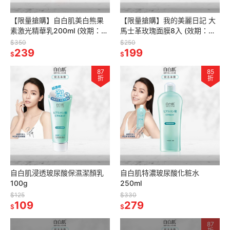
【限量搶購】自白肌美白熊果
【限量搶購】我的美麗日記 大
素激光精華乳200ml (效期：
馬士革玫瑰面膜8入 (效期：
2027/07/01)
2027/04/01)
$350
$250
239
199
$
$
87
85
折
折
自白肌浸透玻尿酸保濕潔顏乳
自白肌特濃玻尿酸化粧水
100g
250ml
$125
$330
109
279
$
$
87