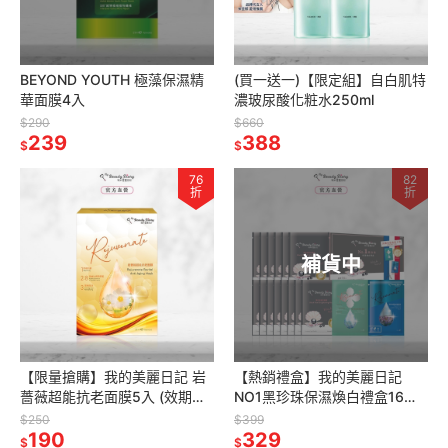
BEYOND YOUTH 極藻保濕精
(買一送一)【限定組】自白肌特
華面膜4入
濃玻尿酸化粧水250ml
$290
$660
239
388
$
$
76
82
折
折
補貨中
【限量搶購】我的美麗日記 岩
【熱銷禮盒】我的美麗日記
薔薇超能抗老面膜5入 (效期：
NO1黑珍珠保濕煥白禮盒16入
2027/3/01)
(效期：2027/03/01)
$250
$399
190
329
$
$