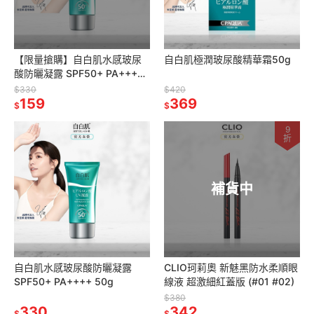
【限量搶購】自白肌水感玻尿
自白肌極潤玻尿酸精華霜50g
酸防曬凝露 SPF50+ PA++++
50g (效期：2027/04/01)
$330
$420
159
369
$
$
9
折
補貨中
自白肌水感玻尿酸防曬凝露
CLIO珂莉奧 新魅黑防水柔順眼
SPF50+ PA++++ 50g
線液 超激細紅蓋版 (#01 #02)
$380
330
342
$
$