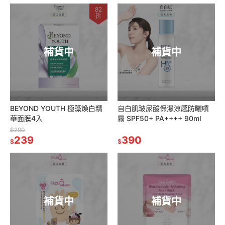
82
折
補貨中
補貨中
BEYOND YOUTH 極藻煥白精
自白肌玻尿酸保濕涼感防曬噴
華面膜4入
霧 SPF50+ PA++++ 90ml
$290
239
390
$
$
補貨中
補貨中