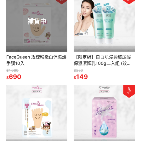
補貨中
FaceQueen 玫瑰粉嫩白保濕護
【限定組】自白肌浸透玻尿酸
手膜10入
保濕潔顏乳100g二入組 (效
期：2027/06/01)
$1,090
$250
690
149
$
$
8
折