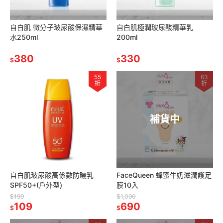
自白肌 微分子玻尿酸保濕精華
自白肌極潤玻尿酸精華乳
水250ml
200ml
380
330
$
$
55
63
折
折
補貨中
自白肌玻尿酸高係數防曬乳
FaceQueen 蜂蜜牛奶滋潤護足
SPF50+(戶外型)
膜10入
$199
$1,090
109
690
$
$