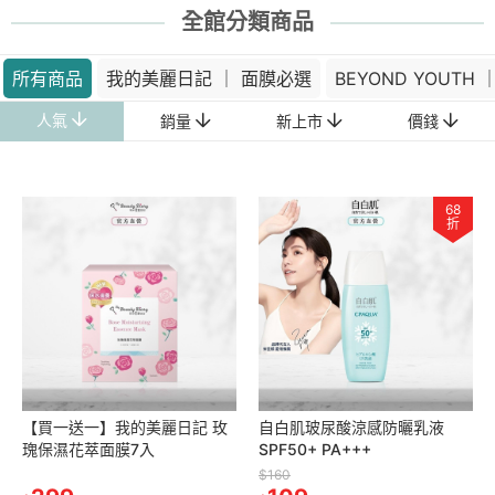
全館分類商品
所有商品
我的美麗日記 ｜ 面膜必選
BEYOND YOUTH 
人氣
銷量
新上市
價錢
68
折
【買一送一】我的美麗日記 玫
自白肌玻尿酸涼感防曬乳液
瑰保濕花萃面膜7入
SPF50+ PA+++
$160