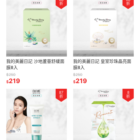
折
折
我的美麗日記 沙地蘆薈舒緩面
我的美麗日記 皇室珍珠晶亮面
膜8入
膜8入
$250
$250
219
219
$
$
87
8
折
折