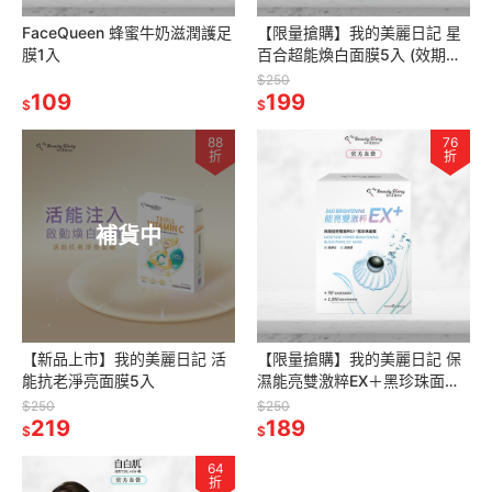
FaceQueen 蜂蜜牛奶滋潤護足
【限量搶購】我的美麗日記 星
膜1入
百合超能煥白面膜5入 (效期：
2027/05/01)
$250
109
199
$
$
88
76
折
折
補貨中
【新品上市】我的美麗日記 活
【限量搶購】我的美麗日記 保
能抗老淨亮面膜5入
濕能亮雙激粹EX＋黑珍珠面膜6
入 (效期：2027/05/01)
$250
$250
219
189
$
$
64
折