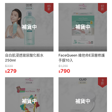
85
61
折
折
補貨中
補貨中
自白肌浸透玻尿酸化粧水
FaceQueen 維他命E深層修護
250ml
手膜10入
$330
$1,290
279
790
$
$
9
折
補貨中
補貨中