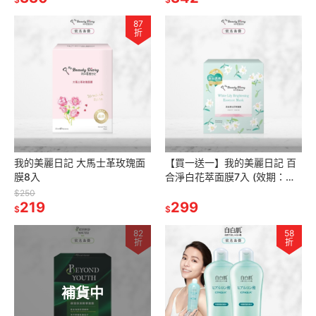
87
折
我的美麗日記 大馬士革玫瑰面
【買一送一】我的美麗日記 百
膜8入
合淨白花萃面膜7入 (效期：
2027/06)
$250
219
299
$
$
82
58
折
折
補貨中