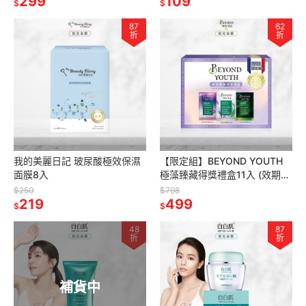
299
109
$
$
87
62
折
折
我的美麗日記 玻尿酸極效保濕
【限定組】BEYOND YOUTH
面膜8入
極藻臻藏得獎禮盒11入 (效期：
2027/03/01)
$250
$798
219
499
$
$
48
87
折
折
補貨中