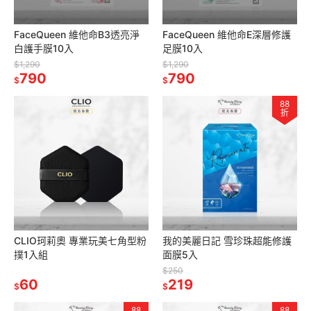
FaceQueen 維他命B3透亮淨
FaceQueen 維他命E深層修護
白護手膜10入
足膜10入
$1,290
$1,290
790
790
$
$
88
折
CLIO珂莉奧 專業玩美七角型粉
我的美麗日記 雪珍珠超能修護
撲1入組
面膜5入
$250
60
219
$
$
88
88