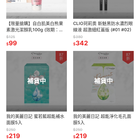
【限量搶購】自白肌美白熊果
CLIO珂莉奧 新魅黑防水濃烈眼
素激光潔顏乳100g (效期：
線液 超激細紅蓋版 (#01 #02)
2027/07/01)
$125
$380
99
342
$
$
87
87
折
折
補貨中
補貨中
我的美麗日記 蜜若藍超能補水
我的美麗日記 超能淨化毛孔面
面膜5入
膜5入
$250
$250
219
219
$
$