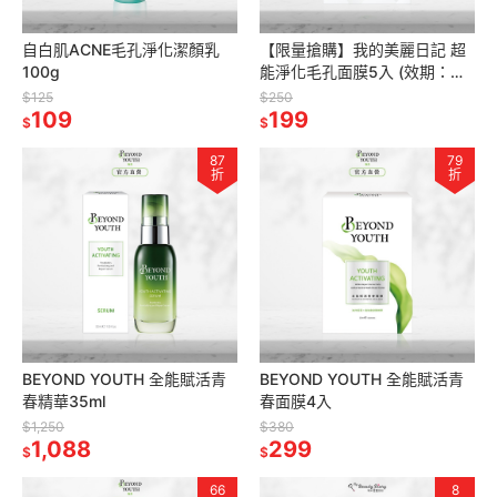
自白肌ACNE毛孔淨化潔顏乳
【限量搶購】我的美麗日記 超
100g
能淨化毛孔面膜5入 (效期：
2027/05/01)
$125
$250
109
199
$
$
87
79
折
折
BEYOND YOUTH 全能賦活青
BEYOND YOUTH 全能賦活青
春精華35ml
春面膜4入
$1,250
$380
1,088
299
$
$
66
8