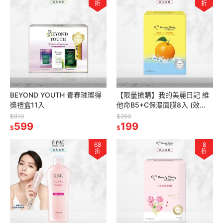
折
折
BEYOND YOUTH 青春璀璨得
【限量搶購】我的美麗日記 維
獎禮盒11入
他命B5+C保濕面膜8入 (效
期：2027/05/01)
$910
$250
599
199
$
$
68
8
折
折