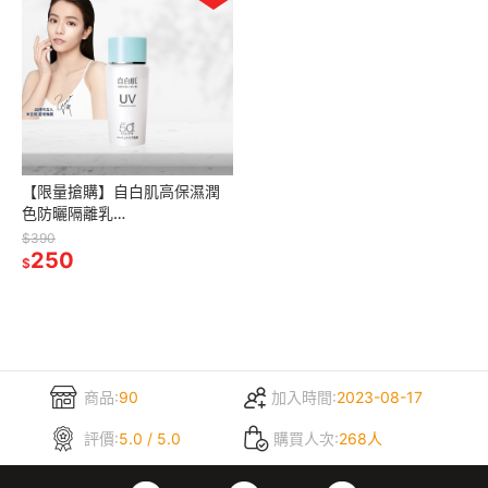
【限量搶購】自白肌高保濕潤
色防曬隔離乳
SPF50+PA+++40g (效期：
$390
2027/03/01)
250
$
商品:
90
加入時間:
2023-08-17
評價:
5.0 / 5.0
購買人次:
268人