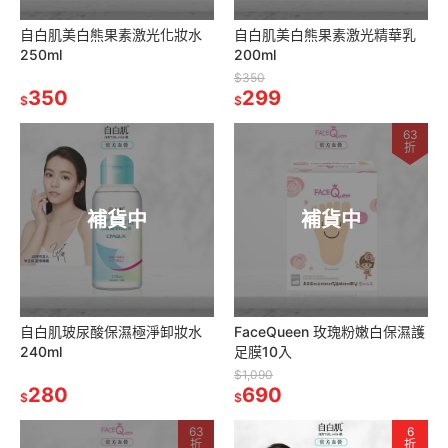
自白肌美白熊果素激光化妝水
自白肌美白熊果素激光精華乳
250ml
200ml
$350
350
299
$
$
63
折
補貨中
補貨中
自白肌玻尿酸保濕極淨卸妝水
FaceQueen 玫瑰粉嫩白保濕護
240ml
足膜10入
$1,090
280
690
$
$
63
6
折
折