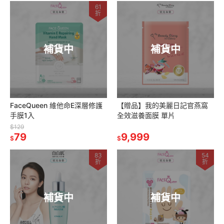
61
折
補貨中
補貨中
FaceQueen 維他命E深層修護
【贈品】我的美麗日記官燕窩
手膜1入
全效滋養面膜 單片
$129
79
9,999
$
$
83
54
折
折
補貨中
補貨中