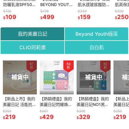
防曬乳液SPF50+
BEYOND YOUTH
肌水感玻尿酸防曬
肌高保
PA+++
極藻臻藏得獎禮盒
凝露 SPF50+
隔離乳
$160
$798
$330
$390
109
11入 (效期：
499
PA++++ 50g (效
159
SPF50
250
$
$
$
$
2027/03/01)
期：2027/04/01)
0g (
2027/0
我的美麗日記
Beyond Youth極藻
CLIO珂莉奧
自白肌
62
87
78
64
79
82
65
折
折
折
折
折
折
折
補貨中
補貨中
補貨中
補貨中
補
補
組】
【新品上市】我的
【新品上市】
【熱銷禮盒】我的
BEYOND YOUTH
【熱銷禮盒】我的
BEYOND YOUTH
【新品
CLIO珂
D YOUTH
美麗日記 活能抗老
【BEYOND
美麗日記閃耀煥新
全能賦活青春潔顏
美麗日記NO1黑珍
青春璀璨得獎禮盒
美麗日記
黑防水
藏得獎禮盒
淨亮面膜5入
YOUTH】 PRO超
超能禮盒組(共13
147g
珠保濕煥白禮盒16
11入
緊緻面膜
超激細紅蓋
$250
$380
$667
$750
$399
$910
$250
$380
效期：
219
能舒緩精華面膜4
299
片面膜+2支安瓶)
429
599
入 (效期：
329
599
#02)
219
342
$
$
$
$
$
$
$
$
/01)
入
(效期：
2027/03/01)
2027/02/01)