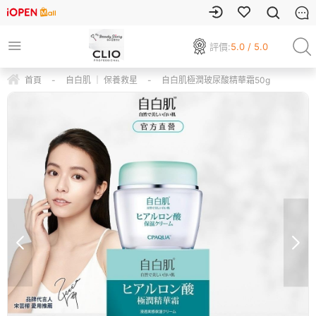
評價:
5.0 / 5.0
首頁
-
自白肌 ｜ 保養救星
-
自白肌極潤玻尿酸精華霜50g