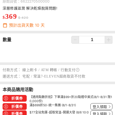
原始貨號：6622270500000
深層修護滋潤 解決乾燥脫屑問題!
369
$
$ 420
預計出貨天數
10
天
數量
付款方式：
線上刷卡 / ATM 轉帳 /
行動支付
運送方式：
宅配 / 常溫7-ELEVEN超商取貨不付款
本商品適用活動
【適用點數折抵】下單滿$99+折20點贈中美式(8/1-8/31 限1
折價券
0,000份)
滿$699折50-統一集團 (8/1-8/31)
折價券
登入領取
$77全站免運-超取常溫-開運大發 (8/6 10:0
折價券
登入領取