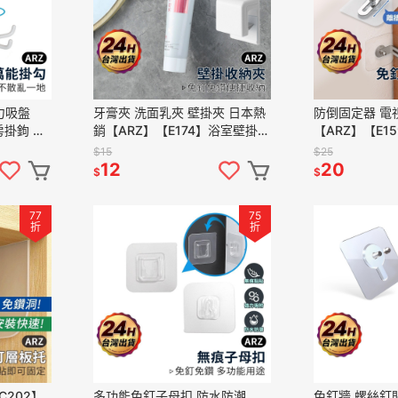
力吸盤
牙膏夾 洗面乳夾 壁掛夾 日本熱
防倒固定器 電
房掛鉤 六
銷【ARZ】【E174】浴室壁掛架
【ARZ】【E1
無痕掛勾
毛巾塞 牙膏收納夾 洗面乳收納
傾倒 兒童防護
$15
$25
掛勾
毛巾壁夾 浴室收納夾
固定器 展示櫃
12
20
$
$
77
75
折
折
C202】
多功能免釘子母扣 防水防潮
免釘牆 螺絲釘