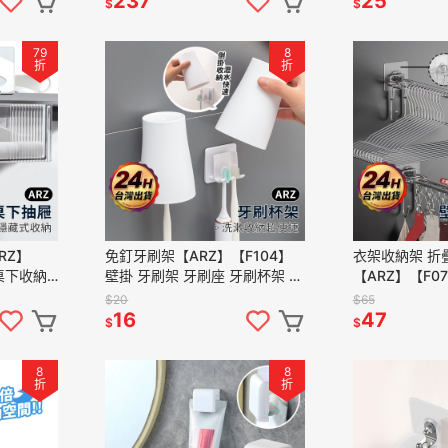
237
25
$
$
79
8
折
折
RZ】
免釘牙刷架【ARZ】【F104】
衣架收納架 折
桌下收納
壁掛 牙刷架 牙刷座 牙刷杯架 牙
【ARZ】【F0
納盒 桌下
刷 瀝水 掛架 漱口杯架 杯架 牙
收納 掛勾 洗衣
$20
$65
置物盒
刷置物架 牙刷收納架
晾衣 曬衣夾 陽
16
47
$
$
8
8
折
折