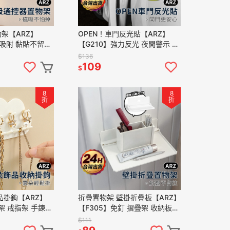
架【ARZ】
OPEN！車門反光貼【ARZ】
力吸附 黏貼不留痕
【G210】強力反光 夜間警示 磁
掛 收納架 小物收
吸黏貼 汽車 機車 門邊防撞 安全
$136
備 收納神器
開門 計程車 車用配件
109
$
8
8
折
折
品掛鉤【ARZ】
折疊置物架 壁掛折疊板【ARZ】
架 戒指架 手鍊架
【F305】免釘 摺疊架 收納板
展示架 壁掛 飾品
壁掛 置物架 摺疊收納架 收納架
$111
 掛架
掛架 牆面收納 層架