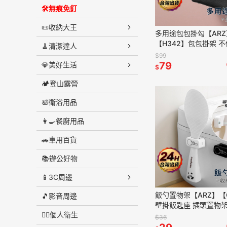
🛠️無痕免釘
📜收納大王
多用途包包掛勾【ARZ
【H342】包包掛架 不
🧹清潔達人
機掛架 衣櫃收納 領帶 
$99
整理 掛架 萬用勾 小
79
💎美好生活
$
🏕️登山露營
🛀衛浴用品
👩‍🍳餐廚用品
🚗車用百貨
📚辦公好物
📱3C周邊
飯勺置物架【ARZ】【
🎵影音周邊
壁掛飯匙座 插頭置物架
👨‍⚕️個人衛生
納架 電鍋飯匙置物架 
$36
飯匙收納盒 磁性吸附