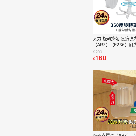
太力 旋轉掛勾 無痕強
【ARZ】【E236】廚
爪掛勾 廚具吊掛收納 
$200
壁掛勾 浴室掛鉤 免釘
160
$
層板支撐架【ARZ】【