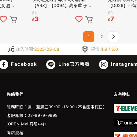
免釘層板
【ARZ】【D094】高承重 子母
【D029】不留
架 層板貼
貼片 掛勾貼 掛勾貼片 掛鉤貼片
貼 螺絲貼掛勾 
$4
$9
固定貼片 貼片 子母扣
釘 螺絲貼片 
3
7
$
$
1
2
加入時間:
2023-08-08
評價:
4.9 / 5.0
Facebook
Line官方帳號
Instagra
聯絡我們
友善連結
服務時間：週一至週五09:00~18:00 (不含國定假日)
客服專線：02-8979-9899
iOPEN Mall客服中心
開店流程