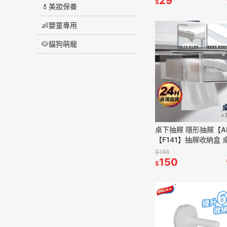
29
$
💄美妝保養
👶嬰童專用
🐶貓狗萌寵
桌下抽屜 隱形抽屜【A
【F141】抽屜收納盒 
盒 黏貼式抽屜 透明收
$188
收納 收納盒 抽屜盒 
150
$