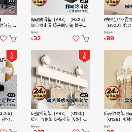
】
腳輪防滑墊【ARZ】【H325】
磁吸遙控器置物
傷包包 耳
辦公椅止滑 椅子固定墊 輪子固
【H320】強
皮帶 居家
定器 靜音耐磨 地板保護墊 萬向
跡 居家收納 壁
$40
$124
物收納
輪固定 加厚橡膠 防刮耐磨
納 冷氣 租屋必
32
99
$
$
8
8
折
折
G205】
吸盤掛勾架【ARZ】【G130】
飾品收納架 飾
 飯勺 收
壁掛 收納架 吸盤掛勾 吸盤掛鉤
【G128】項鍊
飯勺掛架
吸盤 掛架 掛勾 廚房掛勾 廚房收
項鍊掛勾 飾品
$296
$31
飯勺
納 吸盤置物架 排鉤
收納 掛鉤 掛勾