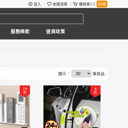
結帳
登入
收藏清單
購物車(
0
)
服務條款
退貨政策
顯示：
筆商品
79
8
折
折