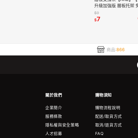
升級加強版 層板托架 
貼 層板支架 層板固定
$9
支撐架 層板架 隔板貼
7
$
商品:
866
關於我們
購物須知
企業簡介
購物流程說明
服務條款
配送/取貨方式
隱私權與安全策略
取消/退貨方式
人才招募
FAQ