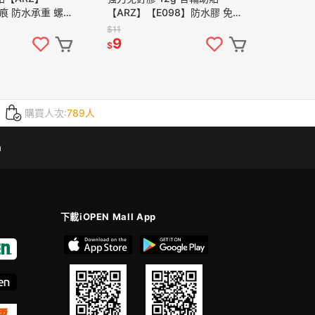
痕 防水承重 螺絲
【ARZ】【E098】防水膠 免打
DIY 免打孔螺絲
孔 代釘膠 黏著劑 萬能膠 強力黏
$11
螺絲帽蓋
膠 樹脂膠 免釘膠 牆壁
9
$
購買人次:
789人
m
下載iOPEN Mall App