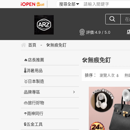
評價:
4.9 / 5.0
首頁
-
🛠️無痕免釘
🛠️無痕免釘
🔥店長推薦
🌡️消暑用品
排序：
瀏覽人次
熱
🥇日本製造
品牌專區
👜旅行好物
☂️雨神同行
🔒五金工具