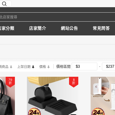
店家分類
店家簡介
網站公告
常見問答
價格區間
銷商品
上架日期
價格
79
8
折
折