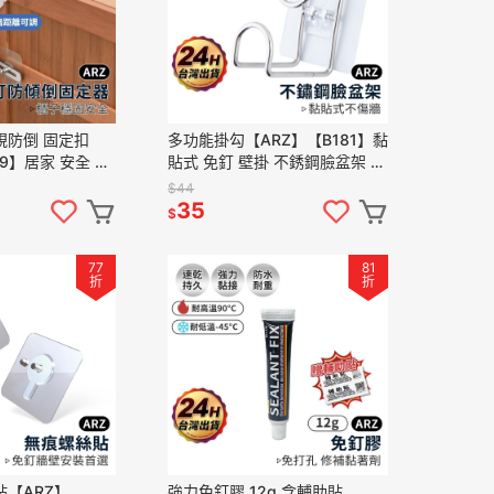
視防倒 固定扣
多功能掛勾【ARZ】【B181】黏
59】居家 安全 防
貼式 免釘 壁掛 不銹鋼臉盆架 臉
 固定器 防櫃傾倒
盆掛鉤 浴室置物架 臉盆架 澡盆
$44
 地震防護
掛架 掛鈎
35
$
77
81
折
折
貼【ARZ】
強力免釘膠 12g 含輔助貼