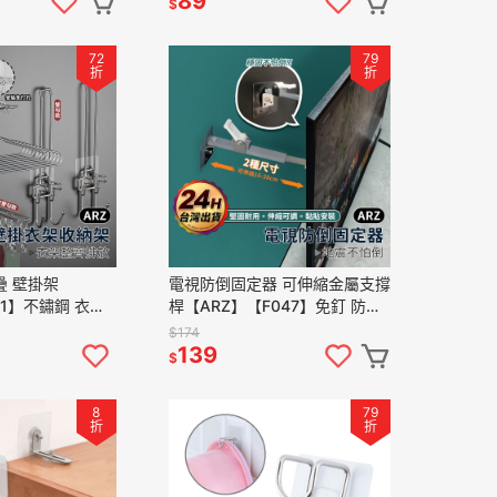
89
$
72
79
折
折
疊 壁掛架
電視防倒固定器 可伸縮金屬支撐
71】不鏽鋼 衣架
桿【ARZ】【F047】免釘 防倒
 曬衣架 掛衣架
固定器 防傾倒 家具 固定架 電視
$174
台 收納架
機防倒 地震 兒童防護
139
$
8
79
折
折