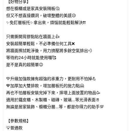
【好物分享】
想在櫥櫃或是家具安裝隔板🤔
但又不想直接鑽洞，破壞整體的美感😥
✨免釘層板托✨拿出來，煩惱就能輕鬆解決❗❗
只需撕開背膠黏貼在牆面上👍
安裝超簡單輕鬆，不必準備任何工具❌
將牆面擦拭乾淨後，用力擠壓將多餘空氣排出💨
等待約24小時就能使用囉🥰
是不是真的超簡單😉
💚升級加強款擁有超強的承重力，更耐用不怕掉💪
💙加厚加大雙排款，增加層板托的施力點🤗
再也不怕層板安裝完掉下來，摔壞上面放置的物品🥳
適用於鐵皮櫃、木製櫃、磁磚、玻璃…等光滑表面🚪
無論是居家裝飾、櫥櫃分層…等，都是你得力的助手💯
【參數規格】
💡普通款