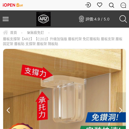
評價:
4.9 / 5.0
首頁
-
🛠️無痕免釘
-
層板支撐架【ARZ】【C202】升級加強版 層板托架 免釘層板貼 層板支架 層板
固定架 層板貼 支撐架 層板架 隔板貼