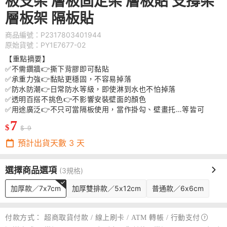
板支架 層板固定架 層板貼 支撐架
層板架 隔板貼
商品編號：P2317803401944
原始貨號：PY1E7677-02
【重點摘要】
✅不需鑽牆👉撕下背膠即可黏貼
✅承重力強👉黏貼更穩固，不容易掉落
✅防水防潮👉日常防水等級，即使淋到水也不怕掉落
✅透明百搭不挑色👉不影響安裝壁面的顏色
✅用途廣泛👉不只可當隔板使用，當作掛勾、壁畫托…等皆可
7
$
$ 9
預計出貨天數
3
天
選擇商品選項
(3規格)
加厚款／7x7cm
加厚雙排款／5x12cm
普通款／6x6cm
付款方式：
超商取貨付款 / 線上刷卡 / ATM 轉帳 /
行動支付