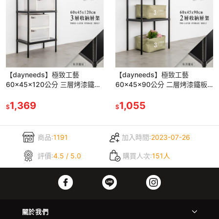
【dayneeds】極致工藝
【dayneeds】極致工藝
60x45x120公分 三層烤漆鐵板
60x45x90公分 二層烤漆鐵板
架 兩色可選
架 兩色可選
1,369
1,055
$
$
商品:
1191
加入時間:
2023-07-26
評價:
4.5 / 5.0
購買人次:
151人
關於我們