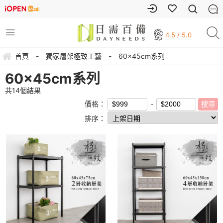
4.5 / 5.0
首頁
-
獨家層架極致工藝
-
60x45cm系列
60x45cm系列
共
14
個結果
價格：
排序：