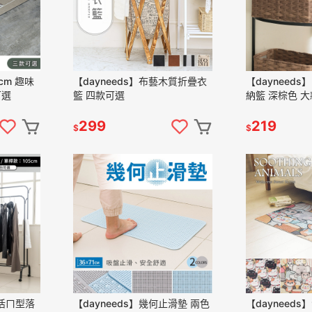
0cm 趣味
【dayneeds】布藝木質折疊衣
【dayneed
可選
籃 四款可選
納籃 深棕色 大
299
219
$
$
生活ㄇ型落
【dayneeds】幾何止滑墊 兩色
【dayneeds