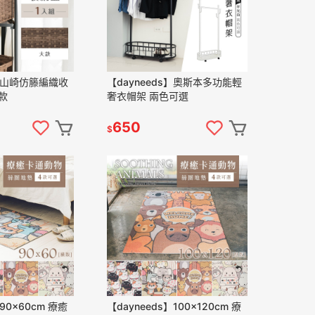
s】山崎仿籐編織收
【dayneeds】奧斯本多功能輕
款
奢衣帽架 兩色可選
650
$
】90x60cm 療癒
【dayneeds】100x120cm 療