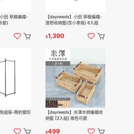
】小田 草植編織-
【dayneeds】小田 草植編織-
布套)
提把收納籃(含小黑板) 6入組
1,390
$
s】免組裝-簡約變形
【dayneeds】米澤木柄編織收
納籃 [3入組] 兩色可選
499
$