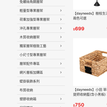
免螺絲角鋼層架
輕量型專業層架
【dayneeds】樹枝
兩色可選
荷重加強型專業層架
699
沖孔專業層架
$
木質收納層架
獨家層架極致工藝
小尺寸型專業層架
層架配件專區
網片層板加購區
壁掛裝飾系列
【dayneeds】小田 
布質收納
提把收納籃(含小黑板) 
塑膠收納箱
750
$