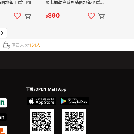
圈地墊 四款可選
癒卡通動物系列絲圈地墊 四款可
選
890
$
購買人次:
151人
m
下載iOPEN Mall App