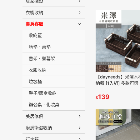
居家擺設
衣櫥收納
書房客廳
收納籃
地墊．桌墊
書架．螢幕架
衣服收納
【dayneeds】米澤
垃圾桶
納籃 [1入組] 多款可選
鞋子/雨傘收納
139
$
辦公桌．化妝桌
美居傢俱
廚房衛浴收納
行李箱