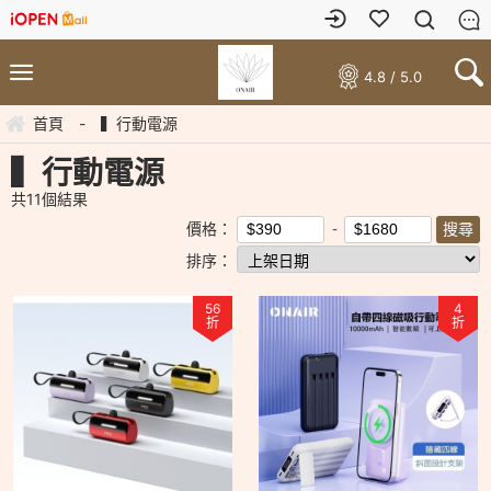
4.8 / 5.0
首頁
-
▍行動電源
▍行動電源
共
11
個結果
價格：
排序：
56
4
折
折