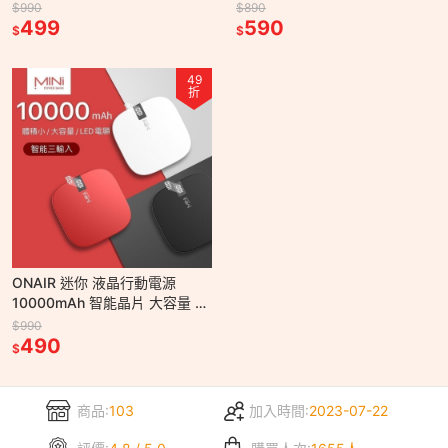
大容量小體積 行動電源 行動充
包 可充式 暖蛋 二合一
$990
$890
499
590
$
$
49
折
ONAIR 迷你 液晶行動電源
10000mAh 智能晶片 大容量 小
體積 LED 行動電源 行動充 充電
$990
寶 液晶顯示
490
$
商品:
103
加入時間:
2023-07-22