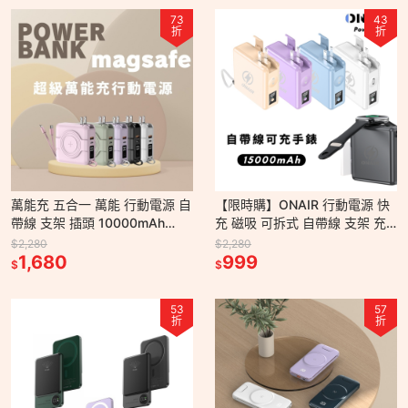
73
43
折
折
萬能充 五合一 萬能 行動電源 自
【限時購】ONAIR 行動電源 快
帶線 支架 插頭 10000mAh
充 磁吸 可拆式 自帶線 支架 充
15000mAh
手錶 15000mAh
$2,280
$2,280
1,680
999
$
$
53
57
折
折