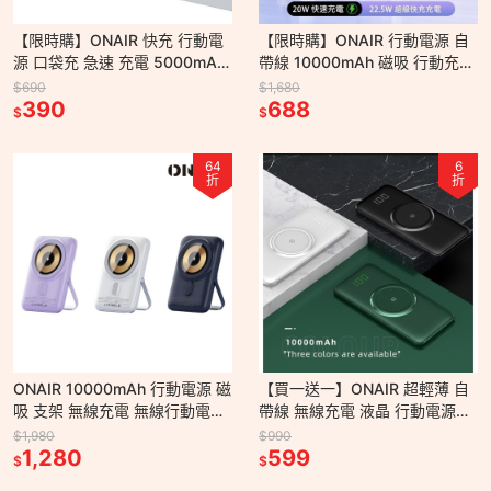
【限時購】ONAIR 快充 行動電
【限時購】ONAIR 行動電源 自
源 口袋充 急速 充電 5000mAh
帶線 10000mAh 磁吸 行動充
尾插 加長版 蘋果 三星
無線充電 無線充 支架 X1
$690
$1,680
390
688
$
$
64
6
折
折
ONAIR 10000mAh 行動電源 磁
【買一送一】ONAIR 超輕薄 自
吸 支架 無線充電 無線行動電源
帶線 無線充電 液晶 行動電源
用於 蘋果 三星 無線充 追劇神器
10000mAh iphone 充電線 USB
$1,980
$990
Q15
1,280
線
599
$
$