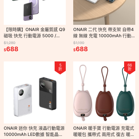
【限時購】ONAIR 金屬質感 Q9
ONAIR 二代 快充 帶支架 自帶4
磁吸 快充 行動電源 5000 /
線 無線 充電 10000mAh 行動
10000 mAh
電源 蘋果 安卓 Switch iPad
$1,280
$1,190
688
688
$
$
5
66
折
折
ONAIR 迷你 快充 液晶行動電源
ONAIR 暖手寶 行動電源 充電式
10000mAh LED數據 智能晶片
暖暖包 攜帶式 兩用式 復古 暖暖