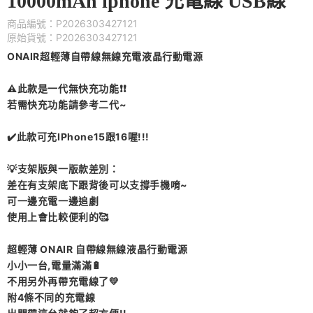
10000mAh iphone 充電線 USB線
商品編號：P2026303427121
原始貨號：P2026303427121
ONAIR超輕薄自帶線無線充電液晶行動電源
⚠️此款是一代無快充功能❗❗
若需快充功能請參考二代~
✔️此款可充IPhone15跟16喔!!!
💡支架版與一版款差別：
差在有支架底下跟背後可以支撐手機唷~
可一邊充電一邊追劇
使用上會比較便利的🥰
超輕薄 ONAIR 自帶線無線液晶行動電源
小小一台,電量滿滿🔋
不用另外再帶充電線了💛
附4條不同的充電線