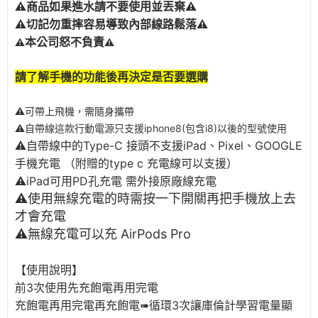
⚠️商品如果進水請不要使用並丟棄⚠️
⚠️切記勿重摔容易導致內部線路鬆落⚠️
本公司怒不負責
⚠️
⚠️
請了解手機的功能後再決定是否要選購
⚠️
可帶上飛機，需隨身攜帶
⚠️自帶線這款行動電源只支援iphone8(包含i8)以後的型號使用
⚠️自帶線中的Type-C 接頭不支援iPad、Pixel、GOOGLE
手機充電 （附贈的type c 充電線可以支援）
⚠️iPad
可用PD孔充電
需外接原廠線充電
⚠️使用無線充電的時需按一下開關再把手機放上去
才會充電
⚠️無線充電可以充 AirPods Pro
【使用說明】
前3次使用先充飽電再用完電
充飽電再用完電再充飽電➠循環3次讓庫倫計學習電量顯