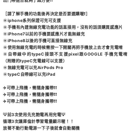
出門帶這台就夠了超方便!!
［請了解手機的功能後再決定是否要選購喔❗］
☀️iphone系列保證可充可支援
☀️手機有內建無線充電功能的話直接用，沒有的話須購買感應片
☀️iPhone7以前的手機要感應片才能無線充
☀️iPhone8以後的手機可直接無線充
☀️使用無線充電的時候需按一下開關再把手機放上去才會充電唷
☀️自帶線中的typeC接頭不支援pixel跟GOOGLE 手機充電唷
（附贈的typeC充電線可以支援）
☀️無線充電可以充AirPods Pro
☀️typeC自帶線可以充iPad
✈️可帶上飛機，需隨身攜帶❗❗
✈️可帶上飛機，需隨身攜帶❗❗
✈️可帶上飛機，需隨身攜帶❗❗
💡前3次使用先充飽電再用完電💡
循環3次讓庫倫計學習電量顯示喔！！
放著不動行動電源一下子後就會自動關機