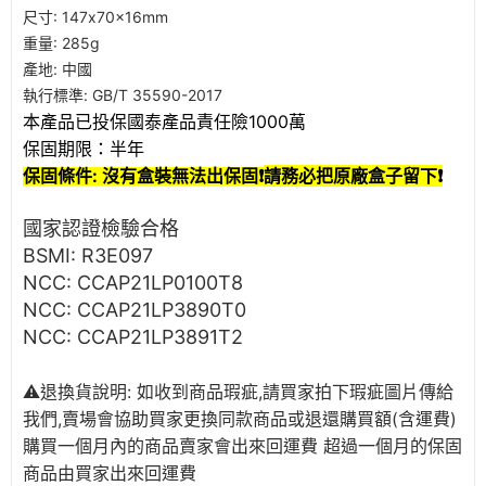
尺寸: 147x70x16mm
重量: 285g
產地: 中國
執行標準: GB/T 35590-2017
本產品已投保國泰產品責任險1000萬
保固期限：半年
保固條件: 沒有盒裝無法出保固❗
請務必把原廠盒子留下❗
國家認證檢驗合格
BSMI: R3E097
NCC: CCAP21LP0100T8
NCC: CCAP21LP3890T0
NCC: CCAP21LP3891T2
⚠️退換貨說明: 如收到商品瑕疵,請買家拍下瑕疵圖片傳給
我們,賣場會協助買家更換同款商品或退還購買額(含運費)
購買一個月內的商品賣家會出來回運費 超過一個月的保固
商品由買家出來回運費