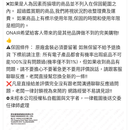
❌如果是人為因素而損壞的商品並不列入在保固範圍之
內。 超過鑑賞期的商品,我們將視狀況酌收整理費及運
費。 如果商品上有標示使用年限,保固的時間和使用年限
是相同的。
ONAIR希望給客人帶來的是其他品牌做不到的完美購物!
👍
⚠️保固條件： 原廠盒裝必須要留著 如無保留不給予退換
貨 下標前請注意: 所有電子產品都會有機率出瑕疵品不可
能100%沒有問題過(機率僅不到1%)，但如果收到商品有
問題，請不要擔心不要著急更不要用評價說話，請跟客服
聊聊反應，老闆直接幫您換全新的一條!!
❌凡是直接給差評價完全沒有跟老闆溝通聊聊反應過問
題，老闆一律封鎖視為來鬧的 網路經營不易請見諒!!
⛔️未經本公司授權私自截圖與文字者，一律截圖後送交委
任律師處理