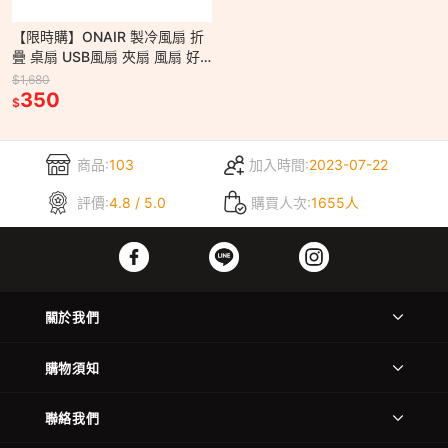
【限時購】ONAIR 製冷風扇 折
疊 桌扇 USB風扇 夾扇 風扇 好
攜帶 立扇 桌面風扇 隨身風扇
$1,680
350
$
商品:
103
加入時間:
2023-07-22
評價:
4.8 / 5.0
購買人次:
1655人
關於我們
購物須知
聯絡我們