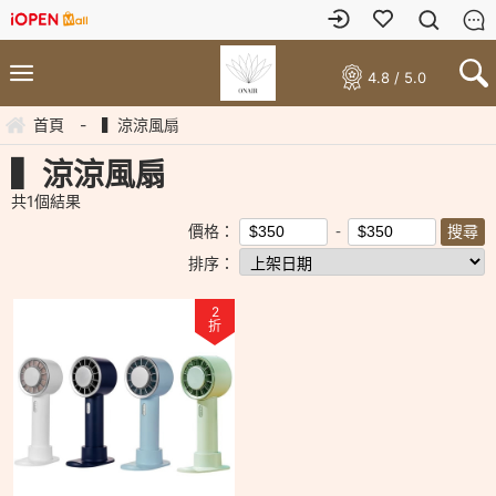
4.8 / 5.0
首頁
-
▍涼涼風扇
▍涼涼風扇
共
1
個結果
價格：
排序：
2
折