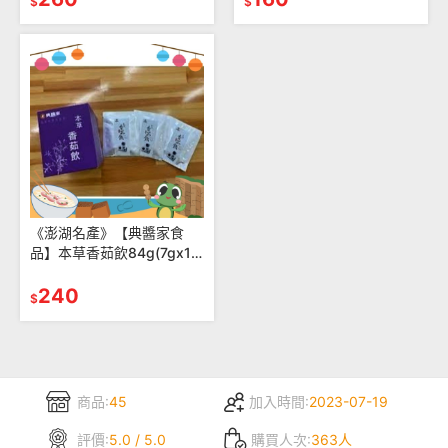
$
$
《澎湖名產》【典醬家食
品】本草香茹飲84g(7gx12
包)
240
$
商品:
45
加入時間:
2023-07-19
評價:
5.0 / 5.0
購買人次:
363人