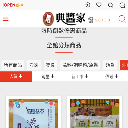
5.0 / 5.0
限時倒數優惠商品
全館分類商品
所有商品
冷凍
零食
醬料/調味料/魚鬆
麵食
沖
人氣
銷量
新上市
價錢