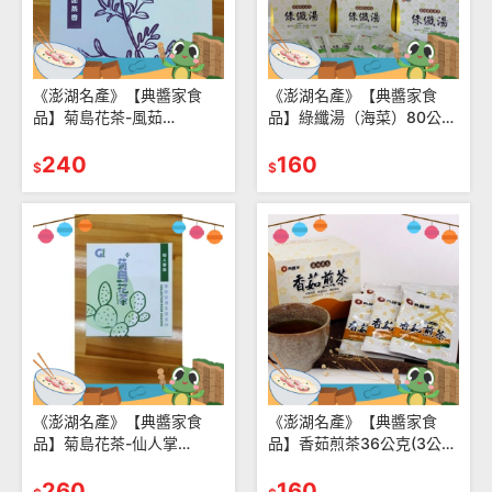
《澎湖名產》【典醬家食
《澎湖名產》【典醬家食
品】菊島花茶-風茹
品】綠纖湯（海菜）80公克
7G+-5%*10包
(10公克x8包)
240
160
$
$
《澎湖名產》【典醬家食
《澎湖名產》【典醬家食
品】菊島花茶-仙人掌
品】香茹煎茶36公克(3公克
8G+-5%10包
12包)
260
160