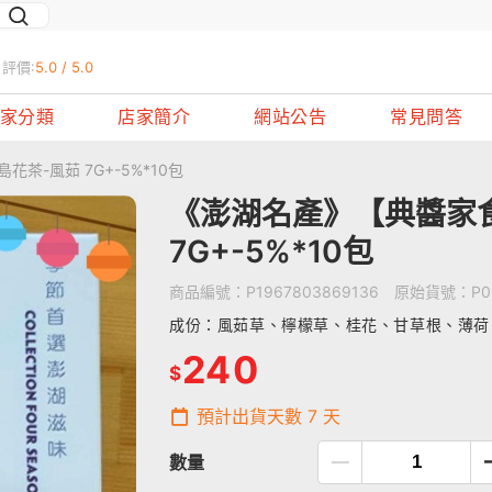
評價:
5.0 / 5.0
家分類
店家簡介
網站公告
常見問答
茶-風茹 7G+-5%*10包
《澎湖名產》【典醬家
7G+-5%*10包
商品編號：
P1967803869136
原始貨號：
P0
成份：風茹草、檸檬草、桂花、甘草根、薄荷
240
$
預計出貨天數
7
天
數量