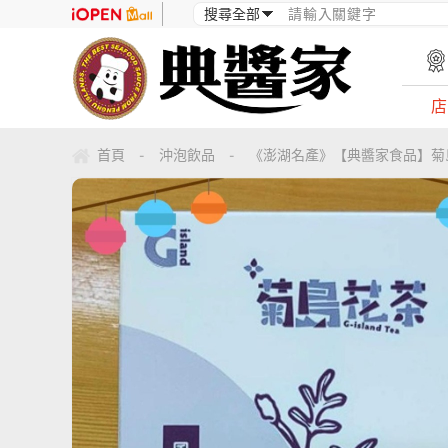
店
首頁
沖泡飲品
《澎湖名產》【典醬家食品】菊島花
-
-