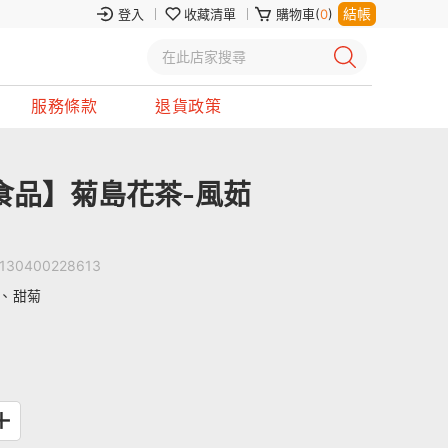
結帳
登入
收藏清單
購物車(
0
)
服務條款
退貨政策
食品】菊島花茶-風茹
130400228613
、甜菊