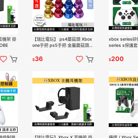
耳機架 掛
【瑞比電玩】 ps4蘑菇頭 Xbox
xbox serie
OBE
one手把 ps5手把 金屬蘑菇頭
series s保護套 
ps4手把蘑菇頭 保護套 ps4保護
手把套 良值
套 ps4
36
200
$
$
無線控制器
【瑞比電玩】Xbox X 耳機架 掛
優選 / Xbox S