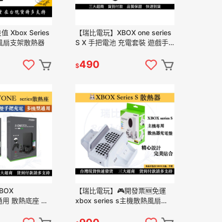
Xbox Series
【瑞比電玩】XBOX one series
底座 風扇支架散熱器
S X 手把電池 充電套裝 遊戲手
把充電電池 內含兩顆電池
490
$
BOX
【瑞比電玩】🎮開發票🆕免運
X 通用 散熱底座 主
xbox series s主機散熱風扇
器 手柄雙座充
xbox series s主機支架 xbox支
熱座 散熱風扇
架 x