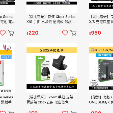
Series
【瑞比電玩】良值 Xbox Series
【瑞比電玩】良值 
把電池 充
X/S 手把 水晶殼 透明殼 保護套
X/S 充電
保護殼 硬殼
220
950
$
$
series
【瑞比電玩】 xbox 手把 支架
【優選】微軟X
裝 遊戲手
置放架 xbox支架 黑白雙色
ONE/SLIM/
xbox手把架 手把置放架
機散熱架 散熱
XBOX充電散