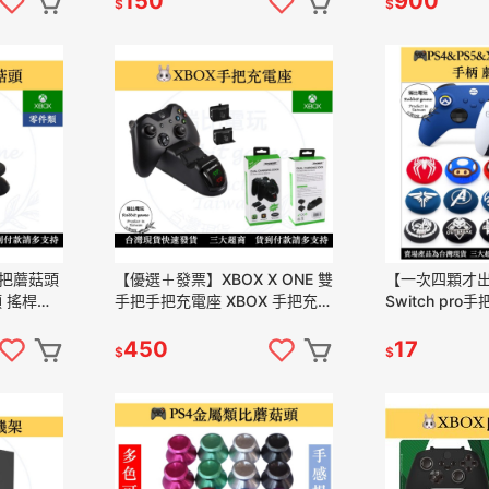
150
900
$
$
手把蘑菇頭
【優選＋發票】XBOX X ONE 雙
【一次四顆才出
頭 搖桿頭
手把手把充電座 XBOX 手把充電
Switch pro手把
器 充電座 雙手把充電
通用 良值手把 
DOBE【瑞比電玩】
菇帽 類比套
450
17
$
$