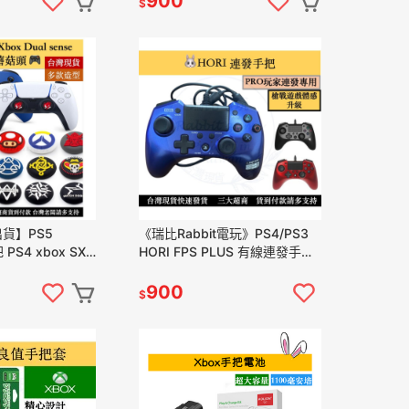
900
$
貨】PS5
《瑞比Rabbit電玩》PS4/PS3
 PS4 xbox SX
HORI FPS PLUS 有線連發手把
搖桿帽 類比帽 蘑
控制器
900
$