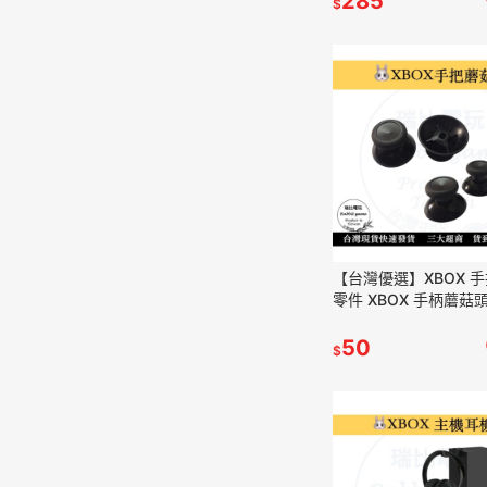
285
$
【台灣優選】XBOX 
零件 XBOX 手柄蘑菇
現貨【一組兩入】
50
$