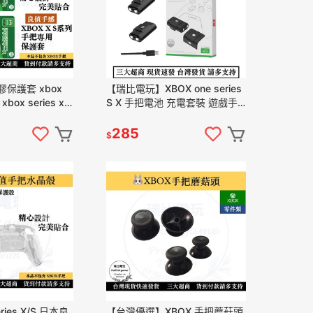
s矽膠保護套 xbox
【瑞比電玩】XBOX one series
xbox series x
S X 手把電池 充電套裝 遊戲手
把充電電池
285
$
eries X/S 日本良
【台灣優選】XBOX 手把蘑菇頭