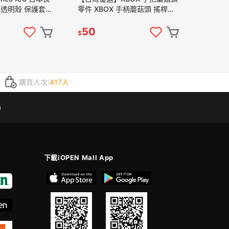
 透明殼 保護套
零件 XBOX 手柄蘑菇頭 搖桿頭
瑞比電玩】
現貨【一組兩入】
50
$
購買人次:
417人
m
下載iOPEN Mall App